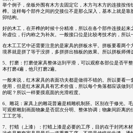
举个例子，坐板外围有木方去固定它，木方与木方的连接按传
榫。这样每个部件之间的交接位不是那么深入，基本上就是靠
卯结构。
好的木工，在开榫的时候十分精准，所以在各个部件连接起来
补虚位，行内称之为补灰。一般接口位是比较考技术的，所以
在木工工艺中还需要注意的是家具的拼板水平。拼板要看两个
境界就是拼了等于没拼，多拼拼出独板的效果。所以拼板师傅
5、打磨：打磨使家具整体达到平滑，可以观察各部位是否平
本打磨4遍，他只打磨2遍。
一般来说，红木家具的表面功夫都是做得不错的。所以要看一
使用，但是红木家具具有艺术价值，所以每个角落都应该做到
的呢？所以一样要摸底面的光滑程度。
6、雕花：家具上的雕花普遍是精雕机制胚。区别在于修光。
可观察雕刻画面物象是否层次分明、整体协调；物象间距离的
工工艺等。
7、打蜡（上漆）：打蜡上漆是必要的工序，目的在于封闭木