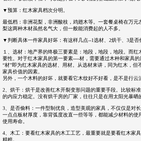
▼预算：红木家具档次分明。
最低档：非洲花梨，非洲酸枝，鸡翅木等。一套餐桌椅在万元
梨这两种木材虽然名气大，但一般能消费起的人不多。
▼判断具体一件家具好坏：有这样几点--1选材、2烘干、3是否
１、选材：地产界的终极三要素是：地段，地段，地段。而红
要性。对于红木家具的第一要素----材，需要通过木种和家具
“材”即为红木家具的选材、用材。从选材来讲，同为红木，
家具价值的因素。
另外，一个木料的好坏，就要看它木纹好不好看，是不是行云
2、烘干：烘干是改善红木开裂变形问题的重要手段。比较标准
的内应力稳定。没有烘干房的厂家，往往只是在用太阳光暴晒
3、是否偷料：一件型制优良，造型美观的家具，不仅仅是对
一点点板材厚度，靠背弧度改直一些等等，都能减少材料的使
使用寿命。
4、木工：要看红木家具的木工工艺，最重要就是要看红木家
精粹。