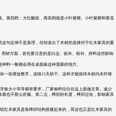
枝。第四档：大红酸枝，再高档就是小叶紫檀。小叶紫檀和黄花
然这句定律不是真理，但却道出了木材的选择对于红木家具的重
。用材方面，首先要注意的是白边、嵌补、粉补、拼料这些影响
这种料一般都会用在桌面板这种显眼的地方。
块一块摆放整齐，连续15天烘干。这样才能保持木材内木纤维
、牙板大小等等都有要求，厂家偷料往往在这上面做文章。减少
靠着也不那么舒服。第二点，榫卯的长度，榫卯过短，影响家具
传统红木家具是靠榫卯结构搭建起来的，而这也正是红木家具的