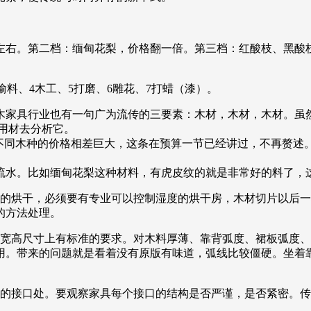
左右。第二档：缅甸花梨，价格翻一倍。第三档：红酸枝、黑酸
偷料、4木工、5打磨、6雕花、7打蜡（漆）。
木家具行业也有一句广为流传的三要素：木材，木材，木材。虽
的用材去分析它。
但不同木种的价格相差巨大，这条在预算一节已经讲过，不再赘述
流水。比如缅甸花梨这种材料，有虎皮纹的就是非常好的料了，
的烘干，必须要有专业可以控制湿度的烘干房，木材切片以后一
的方法处理。
长宽高尺寸上有标准的要求。对木料厚薄、靠背弧度、裙板弧度
用。带来的问题就是看着没有原版有味道，弧线比较僵硬。坐着
具的接口处。要观察家具每个接口的结构是否严谨，是否紧密。