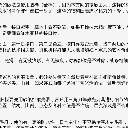
统的做法是使用透榫（全榫），因为木方间的接触面大，这样的
胶水将两个部件连在一起了。这样的结构随着胶水粘力的下降，
之后，接口紧密，基本上看不到缝。如果开榫技术精准度不够，
一定要细看红木家具的接口位。
方面，第一是接口，第二是色差。接口要紧密无缝，接口两边的
选材的技术很关键。拼板拼得好能大大地增加红木家具的艺术价
整、光滑，有无波浪形、有无缺痕，对称部位是否对称，线条粗
套家具的真实质量，必须要先看表面然后着重往底面和暗角处看
尽善尽美。而且，如果连底面都打磨得非常光滑的话，证明制造
毛胚板要先用砂纸打磨光滑，然后用三角刀等修光刀具进行细节
位置、结构、比例、形态及各种特征是否准确；层次深浅是否合
材毛孔，使他有一定的防水性，日常灰尘也不容易堵塞木材毛孔