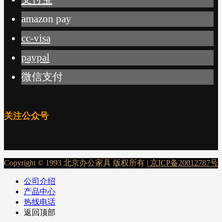
amazon pay
cc-visa
paypal
微信支付
关注公众号
Copyright © 1993 北京办公家具 版权所有 |
京ICP备20012787号
公司介绍
产品中心
热线电话
返回顶部