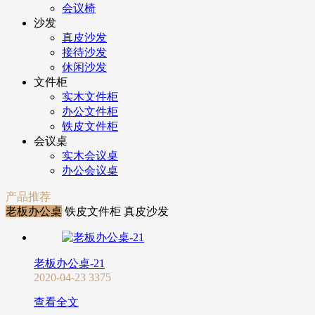
会议椅
沙发
真皮沙发
接待沙发
休闲沙发
文件柜
实木文件柜
办公文件柜
铁皮文件柜
会议桌
实木会议桌
办公会议桌
产品推荐
老板办公桌
铁皮文件柜
真皮沙发
老板办公桌-21
2020-04-23
3375
查看全文