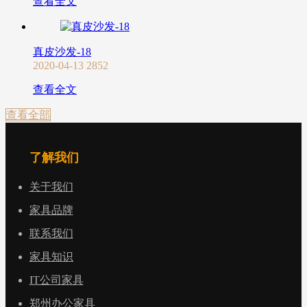
查看全文
真皮沙发-18
2020-04-13
2852
查看全文
查看全部
了解我们
关于我们
家具品牌
联系我们
家具知识
IT公司家具
郑州办公家具