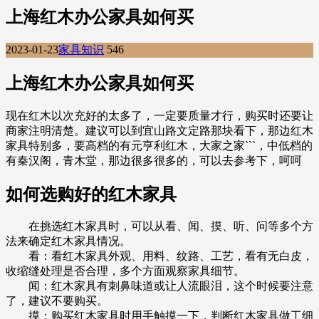
上海红木办公家具如何买
2023-01-23
家具知识
546
上海红木办公家具如何买
现在红木以次充好的太多了，一定要质量才行，购买时还要让
商家注明清楚。建议可以到宜山路文定路那块看下，那边红木
家具特别多，要高档的有元亨利红木，大家之家```，中低档的
有秦汉阁，青木堂，那边很多很多的，可以去参考下，呵呵
如何选购好的红木家具
在挑选红木家具时，可以从看、闻、摸、听、问等多个方
法来确定红木家具情况。
看：看红木家具外观、用料、纹路、工艺，看有无白皮，
收缩缝处理是否合理，多个方面观察家具细节。
闻：红木家具有刺鼻味道或让人流眼泪，这个时候要注意
了，建议不要购买。
摸：购买红木家具时用手触摸一下，判断红木家具做工细