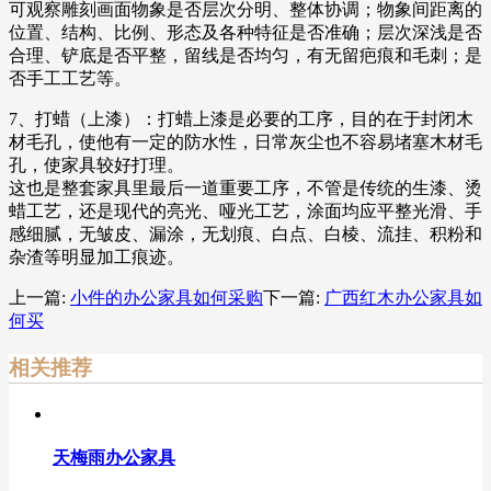
可观察雕刻画面物象是否层次分明、整体协调；物象间距离的
位置、结构、比例、形态及各种特征是否准确；层次深浅是否
合理、铲底是否平整，留线是否均匀，有无留疤痕和毛刺；是
否手工工艺等。
7、打蜡（上漆）：打蜡上漆是必要的工序，目的在于封闭木
材毛孔，使他有一定的防水性，日常灰尘也不容易堵塞木材毛
孔，使家具较好打理。
这也是整套家具里最后一道重要工序，不管是传统的生漆、烫
蜡工艺，还是现代的亮光、哑光工艺，涂面均应平整光滑、手
感细腻，无皱皮、漏涂，无划痕、白点、白棱、流挂、积粉和
杂渣等明显加工痕迹。
上一篇:
小件的办公家具如何采购
下一篇:
广西红木办公家具如
何买
相关推荐
天梅雨办公家具