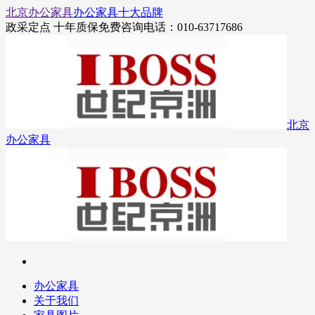
北京办公家具
办公家具十大品牌
政采定点 十年质保
免费咨询电话：010-63717686
北京
办公家具
办公家具
关于我们