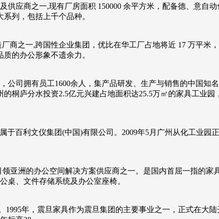
及供应商之一,现有厂房面积 150000 余平方米，配备德、意
大系列，包括上千个品种。
造厂商之一,跨国性企业集团，优比在华工厂占地将近 17 万平米
品质的办公形象不遗余力。
元，公司拥有员工1600余人，集产品研发、生产与销售的中国
桐庐分水投资2.5亿元兴建占地面积达25.5万㎡的家具工业
单位,隶属于百利文仪集团(中国)有限公司。2009年5月广州从化
成为引领亚洲的办公空间解决方案供应商之一。是国内首屈一指的家
办公桌、文件存储系统及办公室座椅。
。1995年，震旦家具作为震旦集团的主要事业之一，正式在大陆