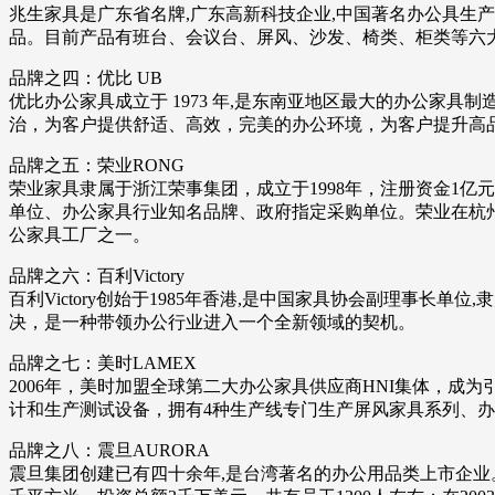
兆生家具是广东省名牌,广东高新科技企业,中国著名办公具生产
品。目前产品有班台、会议台、屏风、沙发、椅类、柜类等六
品牌之四：优比 UB
优比办公家具成立于 1973 年,是东南亚地区最大的办公家具制
治，为客户提供舒适、高效，完美的办公环境，为客户提升高
品牌之五：荣业RONG
荣业家具隶属于浙江荣事集团，成立于1998年，注册资金1亿
单位、办公家具行业知名品牌、政府指定采购单位。荣业在杭州的
公家具工厂之一。
品牌之六：百利Victory
百利Victory创始于1985年香港,是中国家具协会副理事长
决，是一种带领办公行业进入一个全新领域的契机。
品牌之七：美时LAMEX
2006年，美时加盟全球第二大办公家具供应商HNI集体，
计和生产测试设备，拥有4种生产线专门生产屏风家具系列、
品牌之八：震旦AURORA
震旦集团创建已有四十余年,是台湾著名的办公用品类上市企业