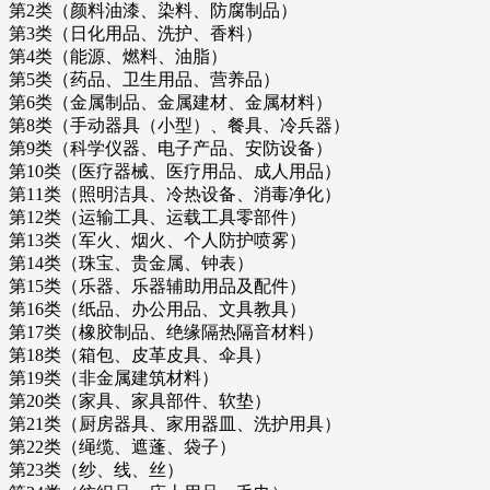
第2类（颜料油漆、染料、防腐制品）
第3类（日化用品、洗护、香料）
第4类（能源、燃料、油脂）
第5类（药品、卫生用品、营养品）
第6类（金属制品、金属建材、金属材料）
第8类（手动器具（小型）、餐具、冷兵器）
第9类（科学仪器、电子产品、安防设备）
第10类（医疗器械、医疗用品、成人用品）
第11类（照明洁具、冷热设备、消毒净化）
第12类（运输工具、运载工具零部件）
第13类（军火、烟火、个人防护喷雾）
第14类（珠宝、贵金属、钟表）
第15类（乐器、乐器辅助用品及配件）
第16类（纸品、办公用品、文具教具）
第17类（橡胶制品、绝缘隔热隔音材料）
第18类（箱包、皮革皮具、伞具）
第19类（非金属建筑材料）
第20类（家具、家具部件、软垫）
第21类（厨房器具、家用器皿、洗护用具）
第22类（绳缆、遮蓬、袋子）
第23类（纱、线、丝）