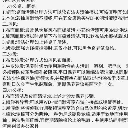
办公家具的保养:
一.办公桌、柜类:
1.桌面:桌面污渍处理方法可以软布沾去渍油擦拭,可恢复明亮
2.本体:若抽屉滑动不顺畅,可在五金店购买WD-40润滑液
二.屏风:
1.布面面板:最常见为屏风布面板脏污,小部份污渍可用3M之泡
2.玻璃面板:擦拭时易留下布屑极难清洁,可以软布沾水擦拭后
3.桌板:清洁处理如上述桌子所述。
4.烤漆:因强力碰撞掉漆时,若仅小处,可以黑色奇异笔修饰。
三.沙发:
1.布质沙发:处理方式如屏风布面板。
2.牛皮沙发:保养时切勿使用刺激性的去污剂、溶剂、肥皂水、
必须预防皮革毛细孔被阻塞,平日保养可以海绵沾清洁液,以圆形
布沾少许保养油(毋须太多,并应频换布面沾取)均匀涂布于皮革
否则日久会产生龟裂现象。定期保养建议每两季作一次。
四.办公椅:
1.布面清洁及皮面清洁:如上述之沙发保养步骤。
2.倾仰有异音:可以用WD-40润滑液喷布轴心接点或弹簧等处。
3.易倾倒:将倾仰张力调整钮调整至适合自己体型的松紧度,切勿
4.椅轮:轮椅可分为两种,一种为尼龙硬质轮椅,适用于软地面
轴，易沾毛屑纤维,宜定期清除椅轮上的毛屑，并使用防静电喷
河南创景办公家具