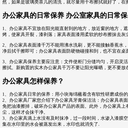
然，如果是玻璃类茶几的清洗，就尽量用干布擦拭就好了，在
办公家具的日常保养 办公室家具的日常
1、办公家具不宜放在阳光能直射到的地方，放近窗的地方，
烤，使家具开裂，漆剥落；家具表面漆用柔软的纱布擦抹去灰
2、办公家具表面漆千万不能用沸水洗刷，更不能接触香蕉水
净后拭干擦即可；办公家具表面防硬物碰撞和到，也不宜在桌
3、办公家具保养主要应注意：文件使柜门分缝均匀，开启灵
擦拭。新购置的实木办公家具千万不要让阳光曝晒，更不要放
办公家具怎样保养？
1、办公家具日常的保养：用小块海绵蘸着含有软性研磨成份
2、办公家具厂家您介绍下办公家具牙膏保洁法：办公家具表
免把油漆擦掉，破坏办公家具产品的表面。此外，办公家具上
尘，这样才会抹干净。
3、办公家具滴上水没有及时抹净，过一段时间，水渗入漆膜
集在水印里的水会被蒸发出来，水印也就消失了.