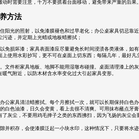
搬动时需要注意，千万不要抓着台面移动，避免带来严重的后果
保养方法
遮住阳光的照射，以免漆膜褪色和过早老化；办公桌家具切忌靠
尘污迹，并定期上光蜡或地板蜡擦拭；
，以免损坏漆；家具表面漆应尽量避免长时间浸渍各类液体，如
面上使用水彩抄写，更不可在桌面上切东西；每隔几年，最好凡
活。文件柜家具地板、地脚不能用湿墩布碰撞。桌面清理漆上的
在暖气附近，以防木材含水率变化过大引起家具变形。
的办公家具清洁蜡擦拭。每个月擦拭一次，就可以长期保持白色
面的白色油漆，日久会变黄，看上去很不清爽。可用抹布蘸点牙
有了灰尘，不要用鸡毛掸子之类的东西拂扫，因为飞扬的灰尘会
空隙并积存，会使漆膜泛起一小块水印，这种情况下，只要将水