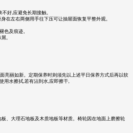
肤不好,应避免长期接触。
屉,柜身在左右两侧用手往下压可让抽屉面恢复平整外观。
成褪色及痕迹。
布屑。
使表面亮丽如新。定期保养时则须先以上述平日保养方式后再以软
用水擦拭,若有沾到水,应即擦干,
塑料地板、大理石地板及木质地板等材质。椅轮因在地面上磨擦轮