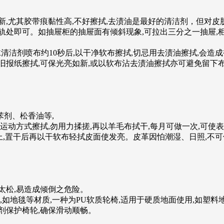
如新,尤其胶带痕黏性高,不好擦拭,去渍油是最好的清洁剂，但对皮
喷布滑轨处即可。如抽屉柜的抽屉面有倾斜现象,可拉出三分之一抽
沫清洁剂喷布约10秒后,以干净软布擦拭,切忌用去渍油擦拭,会造
以旧报纸擦拭,可保光亮如新,或以软布沾去渍油擦拭亦可避免留下
苯剂、松香油等,
运动方式擦拭,勿用力揉搓,再以羊毛布拭干,每月可做一次,可
上,置干后再以干软布轻拭皮面使发亮。皮革因怕潮湿、日照,不可使
太松,易造成倾倒之危险。
使用,如地毯等材质,一种为PU软质轮椅,适用于硬质地面使用,如
剂保护椅轮,确保滑动顺畅。