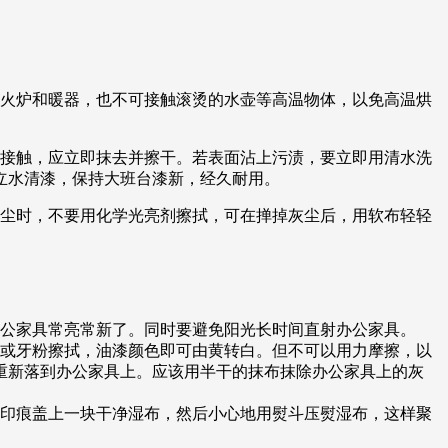
。
近火炉和暖器，也不可接触滚烫的水壶等高温物体，以免高温烘
有接触，应立即抹去并擦干。若表面沾上污渍，要立即用清水洗
立水清漆，保持大班台漆新，经久耐用。
灰尘时，不要用化学光亮剂擦拭，可在掸掉灰尘后，用软布轻轻
办公家具常亮常新了。同时要避免阳光长时间直射办公家具。
膏或牙粉擦拭，油漆颜色即可由黄转白。但不可以用力摩擦，以
重新落到办公家具上。应该用半干的抹布抹除办公家具上的灰
迹印痕盖上一块干净湿布，然后小心地用熨斗压熨湿布，这样聚