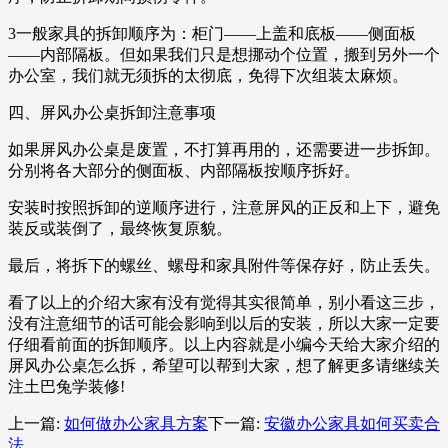
3一般家具的拆卸顺序为：柜门——上盖和底板——侧面板
——内部隔板。但如果我们只是想挪动个位置，搬到另外一个
办公室，我们就无须拆的太彻底，免得下次组装太麻烦。
四、屏风办公桌拆卸注意事项
如果屏风办公桌是废置，不打算再用的，还需要进一步拆卸。
分别将各大部分的侧面板、内部隔板按顺序拆好。
安装时按照拆卸的逆顺序进行，注意屏风的正反和上下，避免
装反或装倒了，最终恢复原貌。
最后，将拆下的螺丝、螺母和家具附件等保存好，防止丢失。
看了以上的介绍大家有没有觉得其实很简单，别小看这三步，
没有注意细节的话可能会影响到以后的安装，所以大家一定要
仔细看前面的拆卸顺序。以上内容就是小编今天给大家介绍的
屏风办公桌怎么拆，希望可以帮到大家，想了解更多请继续关
注土巴兔学装修!
上一篇:
如何做办公家具方案
下一篇:
安徽办公家具如何买卖合
法