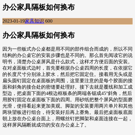
办公家具隔板如何换布
2023-01-19
家具知识
600
办公家具隔板如何换布
因为一些板式办公桌都是用不同的部件组合而成的，所以不同
结构的办公桌它的安装步骤也是不同的。那么首先阅读它的说
明书，清楚办公桌屏风是什么款式，这样才方便后面的安装。
在对桌面板式边时，首先要根据办公桌四周的长度，在依据它
的长度尺寸分别涂上胶水，然后把它固定住。接着用无头或是
扁头圆钉固定在桌面板的周围，这里要注意的是每个胶面的接
面和斜角的接合处的密缝要处理好。接下去就是覆线和加工成
型边，把桌面下面的4根边框板条的两端各锯成45°斜角，然后
用胶钉固定在桌面板下面的四周。用砂纸把整个屏风的型面磨
光滑，使得看起来更加美观。脚架的安装要用两片单片和其他
两块望板进行组合，待安装好后再上赛角。最后把桌面板底面
朝上放在办公桌台面上，用螺丝钉把脚架和桌面连接在一起，
这样屏风隔断就成功的安在办公桌上了。