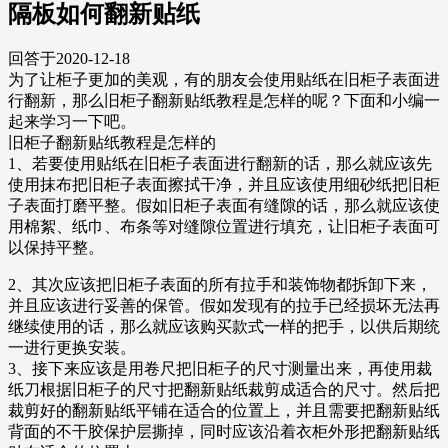
隔板如何翻新贴纸
回答于2020-12-18
为了让柜子更加的美观，有的朋友会使用贴纸在旧柜子表面进
行翻新，那么旧柜子翻新贴纸教程是怎样的呢？下面和小编一
起来学习一下吧。
旧柜子翻新贴纸教程是怎样的
1、若要使用贴纸在旧柜子表面进行翻新的话，那么就应该先
使用抹布把旧柜子表面擦拭干净，并且应该使用细砂纸把旧柜
子表面打磨平整。假如旧柜子表面有缝隙的话，那么就应该使
用棉絮、纸巾、布条等对缝隙位置进行填充，让旧柜子表面可
以保持平整。
2、其次应该把旧柜子表面的所有拉手和装饰物都拆卸下来，
并且应该进行妥善的保管。假如发现有的拉手已经损坏无法再
继续使用的话，那么就应该购买款式一样的把手，以供后期统
一进行更换安装。
3、接下来应该是用卷尺把旧柜子的尺寸测量出来，再使用裁
纸刀根据旧柜子的尺寸把翻新贴纸裁剪成适合的尺寸。然后把
裁剪好的翻新贴纸平铺在适合的位置上，并且需要把翻新贴纸
背面的不干胶保护层撕掉，同时应该沿着衣柜外形把翻新贴纸