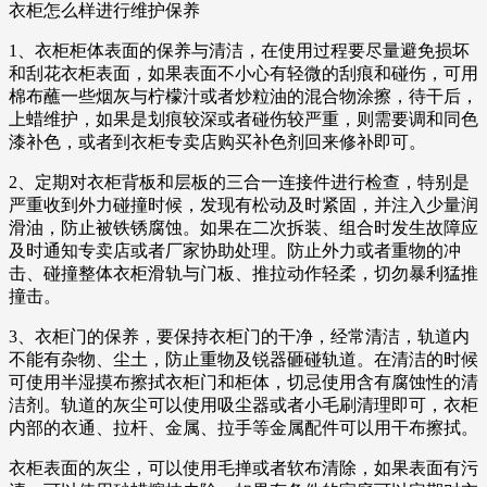
衣柜怎么样进行维护保养
1、衣柜柜体表面的保养与清洁，在使用过程要尽量避免损坏
和刮花衣柜表面，如果表面不小心有轻微的刮痕和碰伤，可用
棉布蘸一些烟灰与柠檬汁或者炒粒油的混合物涂擦，待干后，
上蜡维护，如果是划痕较深或者碰伤较严重，则需要调和同色
漆补色，或者到衣柜专卖店购买补色剂回来修补即可。
2、定期对衣柜背板和层板的三合一连接件进行检查，特别是
严重收到外力碰撞时候，发现有松动及时紧固，并注入少量润
滑油，防止被铁锈腐蚀。如果在二次拆装、组合时发生故障应
及时通知专卖店或者厂家协助处理。防止外力或者重物的冲
击、碰撞整体衣柜滑轨与门板、推拉动作轻柔，切勿暴利猛推
撞击。
3、衣柜门的保养，要保持衣柜门的干净，经常清洁，轨道内
不能有杂物、尘土，防止重物及锐器砸碰轨道。在清洁的时候
可使用半湿摸布擦拭衣柜门和柜体，切忌使用含有腐蚀性的清
洁剂。轨道的灰尘可以使用吸尘器或者小毛刷清理即可，衣柜
内部的衣通、拉杆、金属、拉手等金属配件可以用干布擦拭。
衣柜表面的灰尘，可以使用毛掸或者软布清除，如果表面有污