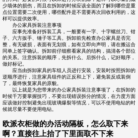
少墙体的损伤，而且在拆卸的时候应该全面的了解到哪些是重
点位置需要二次使用，哪些配件是不需要再次回收利用的，这
样可以提供效率。
办公家具拆装注意事项
应事先准备好拆装工具，一般要有一字、十字螺丝刀、钳
子、六方扳手、锤子等工具。拆卸前先检查办公家具是否完
整，有无破损，表面有无划痕，如有立即向声明，请在搬运合
同单上签字确认。拆卸前仔细察看家具的结构，搞清各个部位
的关系。注意拆装的顺序，先拆什么、后拆什么，记好顺序，
做好标记。
应当由拆卸家具的车组人员进行安装，安装时按照拆卸的
逆顺序进行，注意家具组件的正反和上下，避免装反或装倒
了，最终恢复家具的原貌。
以上就是为您带来的办公家具拆装注意事项了，在拆卸的
时候千万要掌握技巧，不要出现错误拆分的情况，在力度方面
应该做好控制避免出现玻璃爆裂等情况，可以不使用电钻的时
候就尽量不要使用电钻。
欧派衣柜做的办活动隔板，怎么取下来
啊？直接往上抬了下里面取不下来