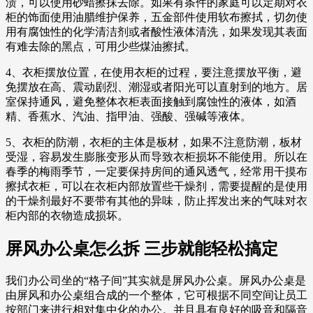
渍，可以使用砂蜡擦抹去除。如果有条件的家庭可以定期对衣
柜的饰面使用油腊维护保养，五金部件使用软布擦拭，切勿使
用有腐蚀性的化学清洁剂或者酸性液体清洗，如果发现其表面
有难去除的黑点，可用少些煤油擦拭。
4、衣柜摆放位置，在使用衣柜的过程，要注意摆放平衡，避
免摆放在高、震动剧烈、潮湿或者阳光可以直射到的地方。居
室保持通风，避免整体衣柜表面接触到腐蚀性的液体，如酒
精、香蕉水、汽油、指甲油、强酸、强碱等液体。
5、衣柜的防潮，衣柜的主体是板材，如果不注意防潮，板材
受湿，容易发生膨胀变形从而导致衣柜损坏不能使用。所以在
春季的梅雨季节，一定要保持房间的通风透气，经常用干摸布
擦拭衣柜，可以在衣柜内部放置些干燥剂，需要提醒的是使用
的干燥剂最好不要带有其他的异味，防止挥发出来的气味对衣
柜内部的衣物造成损坏。
屏风办公桌怎么拆 三步就能轻松搞定
我们办公司坐的“格子间”其实就是屏风办公桌。屏风办公桌是
由屏风和办公桌组合成的一个整体，它可根据不同空间让员工
按部门来进行相对集中化的办公。并且具有良好的吸音和隔音