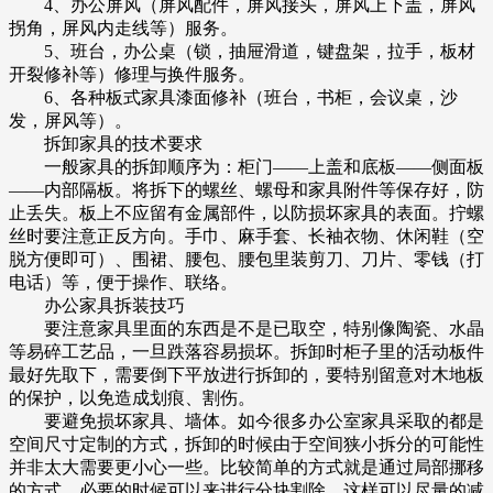
4、办公屏风（屏风配件，屏风接头，屏风上下盖，屏风
拐角，屏风内走线等）服务。
5、班台，办公桌（锁，抽屉滑道，键盘架，拉手，板材
开裂修补等）修理与换件服务。
6、各种板式家具漆面修补（班台，书柜，会议桌，沙
发，屏风等）。
拆卸家具的技术要求
一般家具的拆卸顺序为：柜门――上盖和底板――侧面板
――内部隔板。将拆下的螺丝、螺母和家具附件等保存好，防
止丢失。板上不应留有金属部件，以防损坏家具的表面。拧螺
丝时要注意正反方向。手巾、麻手套、长袖衣物、休闲鞋（空
脱方便即可）、围裙、腰包、腰包里装剪刀、刀片、零钱（打
电话）等，便于操作、联络。
办公家具拆装技巧
要注意家具里面的东西是不是已取空，特别像陶瓷、水晶
等易碎工艺品，一旦跌落容易损坏。拆卸时柜子里的活动板件
最好先取下，需要倒下平放进行拆卸的，要特别留意对木地板
的保护，以免造成划痕、割伤。
要避免损坏家具、墙体。如今很多办公室家具采取的都是
空间尺寸定制的方式，拆卸的时候由于空间狭小拆分的可能性
并非太大需要更小心一些。比较简单的方式就是通过局部挪移
的方式。必要的时候可以来进行分块割除，这样可以尽量的减