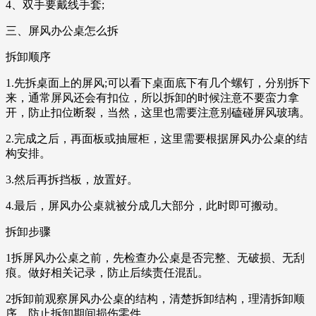
4、双手要戴线手套;
三、屏风办公桌怎么拆
拆卸顺序
1.先拆桌面上的屏风;可以看下桌面底下有几个螺钉，分别拆下
来，通常屏风还会有扣位，所以拆卸的时候注意不要蛮力拿
开，防止扣位断裂，当然，这里也需要注意别磕碰屏风玻璃。
2.完成之后，再面板或抽屉柜，这里需要根据屏风办公桌的结
构安排。
3.然后再拆挡板，放置好。
4.最后，屏风办公桌就被分成几大部分，此时即可搬动。
拆卸步骤
1拆屏风办公桌之前，先检查办公桌是否完整、无破损、无刮
痕。做好相关记录，防止后续责任混乱。
2拆卸前观察屏风办公桌的结构，清楚拆卸结构，理清拆卸顺
序，防止拆卸期间损伤零件。