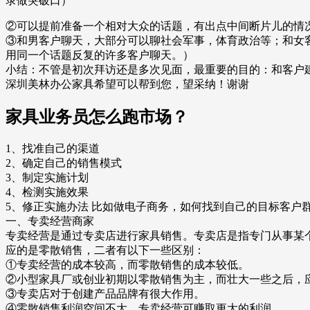
录做突破口）
②可以提前准备一个相对大众的话题，有出点中间断片儿的情
③和男客户聊天，大部分可以聊社会军事，体育政治等；和女
用同一个话题反复的许多客户聊天。）
小结：不管是初次拜访还是多次见面，最重要的目的：和客户
深圳美林办公家具希望可以帮到您，望采纳！谢谢
家具业务员怎么跑市场？
1、找准自己的渠道
2、确定自己的销售模式
3、制定实施计划
4、检测实施效果
5、修正实施办法 比如做电子商务，如何找到自己的目标客
一、专卖经营商家
专卖经营是通过专卖店进行家具销售。专卖店是指专门从事某
应的是零散销售，二者有以下一些区别：
①专卖经营的成本较高，而零散销售的成本较低。
②小型家具厂或创业初期以零散销售为主，而壮大一些之后，
③专卖店对于创建产品品牌有很大作用。
④零散销售利润空间不大，专卖经营可赚取更大的利润。