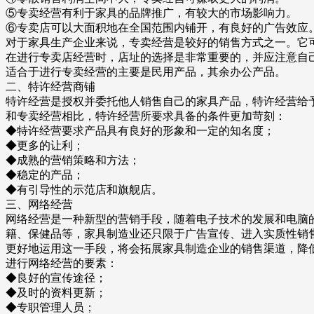
⑤专卖经营有利于家具的品牌推广，有较大的市场影响力。
⑥专卖店可以大面积地在全国范围内铺开，有良好的广告效应
对于家具生产企业来说，专卖经营是较好的销售方式之一。它
在进行专卖店经营时，店址的选择是非常重要的，并应注意自
适合于进行专卖经营的主要是民用产品，其余办公产品。
二、特许经营商铺
特许经营是授权并委托他人销售自己的家具产品，特许经营给
和专卖经营相比，特许经营所要求具备的条件更加苛刻：
◆特许经营要求产品具有良好的形象和一定的知名度；
◆更多的让利；
◆成熟的营销策略和方法；
◆稳定的产品；
◆有引导性的示范店和旗舰店。
三、网络经营
网络经营是一种新型的营销手段，随着电子技术的发展和电脑
籍、保健品等，家具制造业还只限于广告宣传、进入实质性销
更好地运用这一手段，将会拓展家具制造企业的销售渠道，降
进行网络经营的要素：
◆良好的宣传途径；
◆及时的资料更新；
◆专职管理人员；