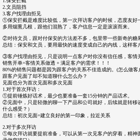
1.保安拦截
2.文员阻挡
3.客户找理由拒见
①保安拦截是难度比较低，第一次拜访客户的时候，态度友好
多用烟熏几根，跟他们混熟了，客户信息一定是滚滚而来。
②对待文员，跟对付保安的方法差不多，包里带一些新奇的糖
总结：保安和文员，要用最快的速度变成自己的内线，这样客
③客户找理由拒见，只是说明一点客户对你没有信任感，客情
销售开单=客情关系做透 + 满足客户的需求！！！
80%的销售问题都是因为跟客户的关系不佳造成的。(怎么做客
跟客户见面了却不知道聊什么怎么办？
见面也分为首次见面和多次见面
1.对于首次拜访：
①提前锤炼好话术，最少也要准备一套15分钟的产品话术。
②见面中，只是轻微的聊一下产品和公司就好，后续就是转移
什么感受？）
总结：初次见面=建立良好的第一印象，拉近关系
2.对于多次拜访
①每次拜访就要提前准备，可以从第一次见客户的穿着，精神