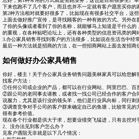
您好，第1种常用的方式就是去跑业务，这也是目前很多生产
下来也跑不了几个客户，而且也并不一定就有客户愿意买你的
第2种方法相对就要好很多了，比如现在有很多社交平台，这
上面去做好推广宣传，是寻找顾客的一种有效的方式。另外在
了你的头像或者看到了你的名称，就能够马上知道是干什么的
的重视，在各种贴吧论坛上，还有各种类型的信息资讯类的网
3.办公家具销售寻找到客户的方法很多，比如说在生活当中经
最后一种方法就是招商的方法，在一些招商网站上面去发招商
如何做好办公家具销售
你好，楼主！关于办公家具业务销售问题美林家具可以给您解
找客户方法：
①任何公司或企业的产品，都可以在行业网站、阿里巴巴、百
②跟公司的老同事去请教，或者找一找公司已经合作的客户合
说服力，尤其是该行业的领头羊，他们是行业风向标，同行刺
③调查竞争对手公司的客户群来确定自己的鱼塘，比较常见的
很有参考价值。
现在各个行业都是供大于求，想要业绩突飞猛进，只有去挖对
2、没办法见到客户怎么办？
见客户遇阻无非就是以下几个情况：