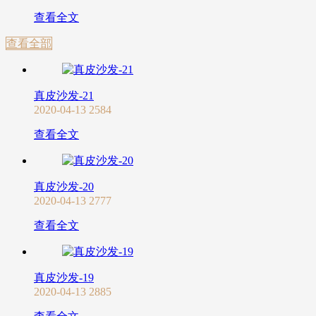
查看全文
查看全部
真皮沙发-21
2020-04-13
2584
查看全文
真皮沙发-20
2020-04-13
2777
查看全文
真皮沙发-19
2020-04-13
2885