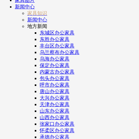
家具图片
新闻中心
家具知识
新闻中心
地方新闻
东城区办公家具
东胜办公家具
丰台区办公家具
乌兰察布办公家具
乌海办公家具
保定办公家具
内蒙古办公家具
包头办公家具
呼市办公家具
唐山办公家具
大兴办公家具
天津办公家具
山东办公家具
山西办公家具
张家口办公家具
怀柔区办公家具
承德办公家具