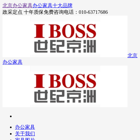
北京办公家具
办公家具十大品牌
政采定点 十年质保
免费咨询电话：010-63717686
北京
办公家具
办公家具
关于我们