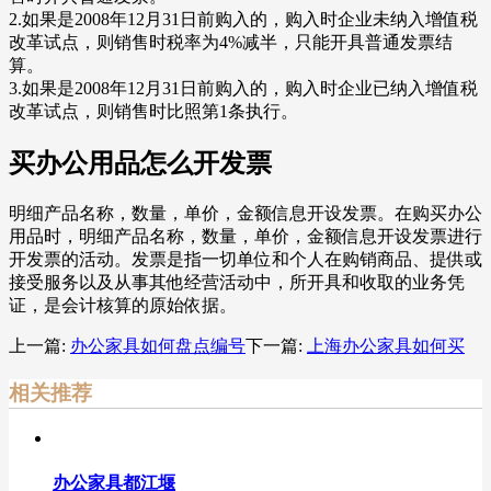
2.如果是2008年12月31日前购入的，购入时企业未纳入增值税
改革试点，则销售时税率为4%减半，只能开具普通发票结
算。
3.如果是2008年12月31日前购入的，购入时企业已纳入增值税
改革试点，则销售时比照第1条执行。
买办公用品怎么开发票
明细产品名称，数量，单价，金额信息开设发票。在购买办公
用品时，明细产品名称，数量，单价，金额信息开设发票进行
开发票的活动。发票是指一切单位和个人在购销商品、提供或
接受服务以及从事其他经营活动中，所开具和收取的业务凭
证，是会计核算的原始依据。
上一篇:
办公家具如何盘点编号
下一篇:
上海办公家具如何买
相关推荐
办公家具都江堰