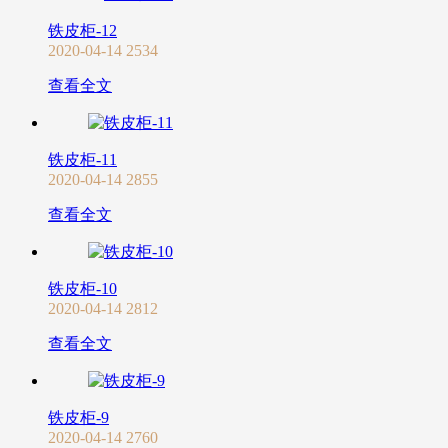
铁皮柜-12
2020-04-14
2534
查看全文
铁皮柜-11
2020-04-14
2855
查看全文
铁皮柜-10
2020-04-14
2812
查看全文
铁皮柜-9
2020-04-14
2760