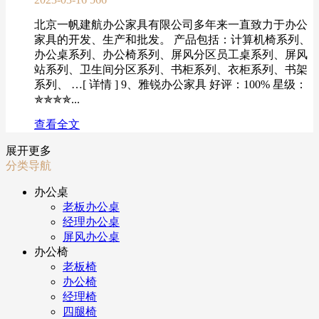
北京一帆建航办公家具有限公司多年来一直致力于办公
家具的开发、生产和批发。 产品包括：计算机椅系列、
办公桌系列、办公椅系列、屏风分区员工桌系列、屏风
站系列、卫生间分区系列、书柜系列、衣柜系列、书架
系列、 …[ 详情 ] 9、雅锐办公家具 好评：100% 星级：
✯✯✯✯...
查看全文
展开更多
分类导航
办公桌
老板办公桌
经理办公桌
屏风办公桌
办公椅
老板椅
办公椅
经理椅
四腿椅