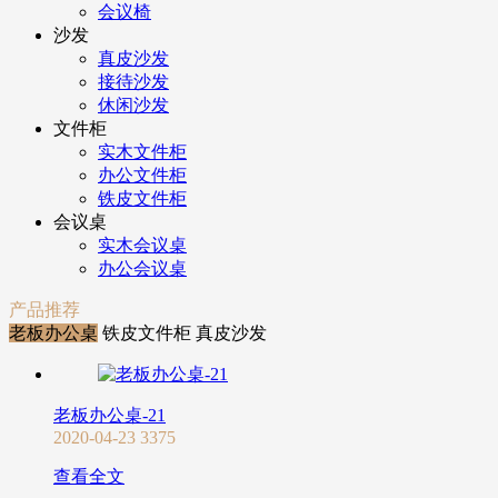
会议椅
沙发
真皮沙发
接待沙发
休闲沙发
文件柜
实木文件柜
办公文件柜
铁皮文件柜
会议桌
实木会议桌
办公会议桌
产品推荐
老板办公桌
铁皮文件柜
真皮沙发
老板办公桌-21
2020-04-23
3375
查看全文