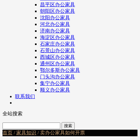
昌平区办公家具
朝阳区办公家具
沈阳办公家具
河北办公家具
济南办公家具
海淀区办公家具
石家庄办公家具
石景山办公家具
西城区办公家具
通州区办公家具
鄂尔多斯办公家具
门头沟办公家具
集宁办公家具
顺义办公家具
联系我们
全站搜索
首页
/
家具知识
/ 卖办公家具如何开票