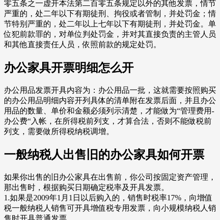
零五条之一虚开本法第二百零五条规定以外的其他发票，情节
严重的，处二年以下有期徒刑、拘役或者管制，并处罚金；情
节特别严重的，处二年以上七年以下有期徒刑，并处罚金。单
位犯前款罪的，对单位判处罚金，并对其直接负责的主管人员
和其他直接责任人员，依照前款的规定处罚。
办公家具开票明细怎么开
办公用品发票开具内容为：办公用品一批，这就需要按照购买
的办公用品明细内容开列具体的清单附在发票后面，并且办公
用品的数量、单价和金额必须列示清楚，才能做为“管理费用-
办公费“入帐，在所得税前列支，才算合法，否则不能做税前
列支，需要做所得税纳税调增。
一般纳税人出售旧的办公家具如何开票
如果你出售的旧办公家具在出售前，你公司按固定资产管理，
那出售时，根据购买日期确定税率及开具发票。
1.如果是2009年1月1日以后购入的，销售时税率17%，向增值
税一般纳税人销售可开具增值税专用发票，向小规模纳税人销
售时开具普通发票。