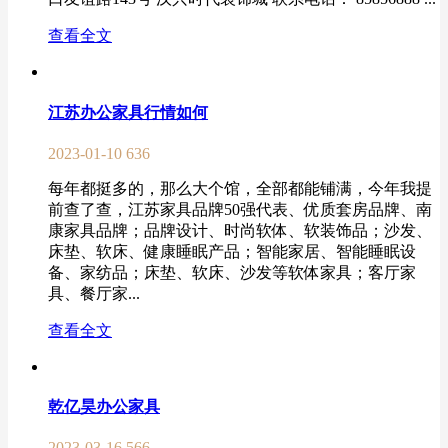
查看全文
江苏办公家具行情如何
2023-01-10
636
每年都挺多的，那么大个馆，全部都能铺满，今年我提
前查了查，江苏家具品牌50强代表、优质套房品牌、南
康家具品牌；品牌设计、时尚软体、软装饰品；沙发、
床垫、软床、健康睡眠产品；智能家居、智能睡眠设
备、家纺品；床垫、软床、沙发等软体家具；客厅家
具、餐厅家...
查看全文
乾亿昊办公家具
2023-03-16
566