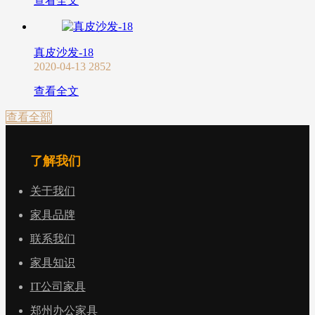
查看全文
真皮沙发-18
2020-04-13
2852
查看全文
查看全部
了解我们
关于我们
家具品牌
联系我们
家具知识
IT公司家具
郑州办公家具