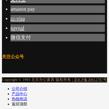
amazon pay
cc-visa
paypal
微信支付
关注公众号
Copyright © 1993 北京办公家具 版权所有 |
京ICP备20012787号
公司介绍
产品中心
热线电话
返回顶部