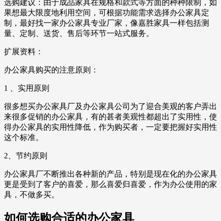
选购建议：由于成品家具在规格和款式等方面的种种限制，如
果想最大限度地利用空间，可根据功能需求选择办公家具定
制，最好找一家办公家具专业厂家，像嘉胜家具一样包括测
量、定制、送货、售后等环节一站式服务。
扩展资料：
办公家具购买的注意原则：
1 、实用原则
很多想买办公家具厂及办公家具公司为了迎合美观的客户弄出
来很多促销的办公家具，有的甚者美观性都超出了实用性，使
得办公家具的实用性降低，作为购买者，一定要把握好实用性
这个标准。
2、节约原则
办公家具厂不断推出各种新的产品，特别是现在化的办公家具
更是受到了客户的喜爱，那么喜爱归喜爱，作为办公使用的家
具，不做多买。
如何选购合适的办公家具