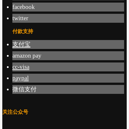
facebook
twitter
付款支持
支付宝
amazon pay
cc-visa
paypal
微信支付
关注公众号