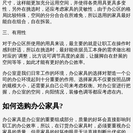
尺寸，这样能更加充分运用空间，并使得各类用具更具多变
性，另外在挑选时，还应考虑家具的灵敏性，由于办公区的格
局比较特殊，空间的分分合合在所难免，所以选用的家具最好
能自在组合，自在拆装。
三、有用性
对于办公区所使用的用具来说，最主要的就是让职工在操作时
感到舒适，所以在挑选时，最好能依据员工本身的需求做出相
对应的`调整，比方说可调节高度的桌面，让腿脚自在舒展的
空间等等，如此才能有更好的办公效率。
办公室是我们日常工作的环境，办公家具的选择对塑造一个公
司的办公环境起到十分重要的作用。选择家具不仅要按照品牌
的规模大小，还需要从自己公司来考虑权衡。对办公室进行把
握，办公室的空间，向阳情况，装修色调等都应考虑在内。
如何选购办公家具?
办公家具是办公室的重要组成部分，质量的好坏会直接影响到
职工的办公效率，所以，在订货办公家具时，必须要重视办公
家具的质量。但是家具的好坏肉眼是无法直接判断出优劣的，