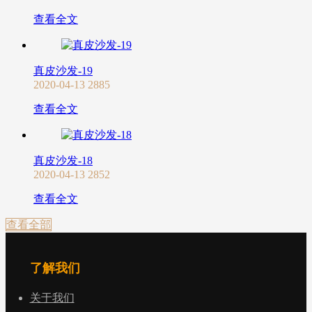
查看全文
真皮沙发-19
2020-04-13
2885
查看全文
真皮沙发-18
2020-04-13
2852
查看全文
查看全部
了解我们
关于我们