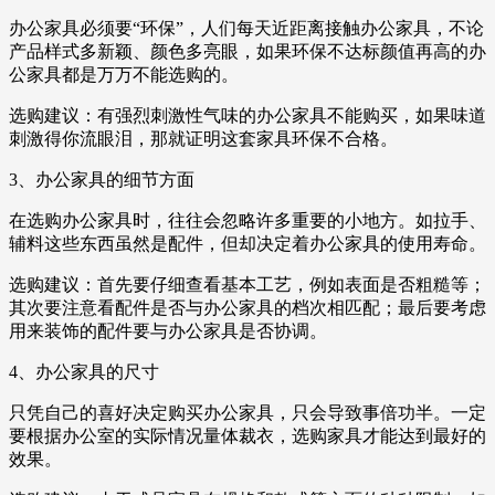
办公家具必须要“环保”，人们每天近距离接触办公家具，不论
产品样式多新颖、颜色多亮眼，如果环保不达标颜值再高的办
公家具都是万万不能选购的。
选购建议：有强烈刺激性气味的办公家具不能购买，如果味道
刺激得你流眼泪，那就证明这套家具环保不合格。
3、办公家具的细节方面
在选购办公家具时，往往会忽略许多重要的小地方。如拉手、
辅料这些东西虽然是配件，但却决定着办公家具的使用寿命。
选购建议：首先要仔细查看基本工艺，例如表面是否粗糙等；
其次要注意看配件是否与办公家具的档次相匹配；最后要考虑
用来装饰的配件要与办公家具是否协调。
4、办公家具的尺寸
只凭自己的喜好决定购买办公家具，只会导致事倍功半。一定
要根据办公室的实际情况量体裁衣，选购家具才能达到最好的
效果。