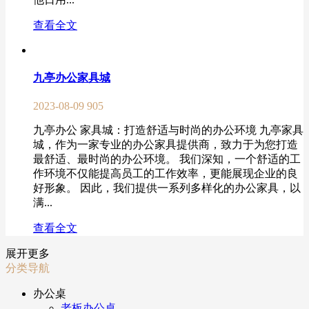
查看全文
九亭办公家具城
2023-08-09
905
九亭办公 家具城：打造舒适与时尚的办公环境 九亭家具
城，作为一家专业的办公家具提供商，致力于为您打造
最舒适、最时尚的办公环境。 我们深知，一个舒适的工
作环境不仅能提高员工的工作效率，更能展现企业的良
好形象。 因此，我们提供一系列多样化的办公家具，以
满...
查看全文
展开更多
分类导航
办公桌
老板办公桌