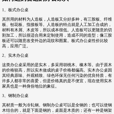
1、板式办公桌
其所用的材料为人造板，人造板又分好多种，有三胺板、纤维
板、刨花板、指接板等。人造板的特点就是人工加工合成的，
材料有木屑、木皮等，所以成本很低。人造板可以更随意的切
割加工，所以很适合用来定制使用，造成不同的造型；像三胺
板还可以随意改变外边的花纹和图案。板式办公桌性价比较
高，应用广泛。
2、实木办公桌
这类办公桌采用的是实木，多采用胡桃木、橡木等。由于原木
的价格较高，所以实木做成的桌子价格都偏高。实木办公桌因
其经典原味、外观精致、绿色环保无任何污染的优良特质，有
许多人都非常的喜爱，但是价格真的是不便宜，现在使用实木
家具也是一种身份地位的象征。
3、钢制办公桌
其材质一般为冷轧钢。钢制办公桌可以是全钢的；也可以使钢
木结合的，就是下面是钢的，桌面是木质的；还有一种是钢架