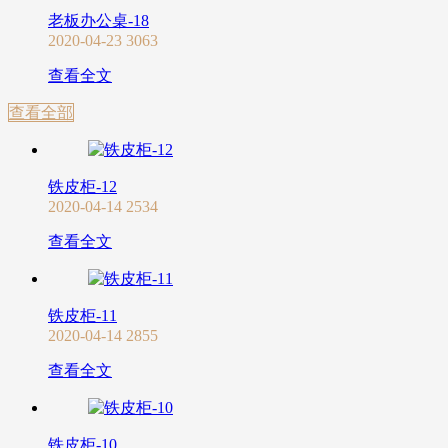
老板办公桌-18
2020-04-23
3063
查看全文
查看全部
铁皮柜-12
2020-04-14
2534
查看全文
铁皮柜-11
2020-04-14
2855
查看全文
铁皮柜-10