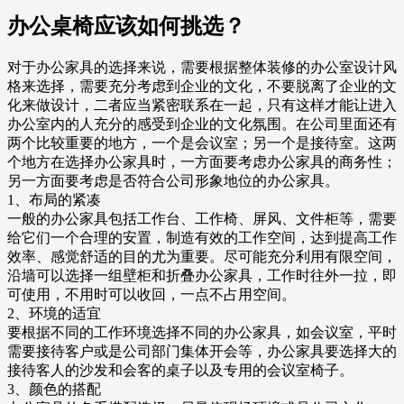
办公桌椅应该如何挑选？
对于办公家具的选择来说，需要根据整体装修的办公室设计风
格来选择，需要充分考虑到企业的文化，不要脱离了企业的文
化来做设计，二者应当紧密联系在一起，只有这样才能让进入
办公室内的人充分的感受到企业的文化氛围。在公司里面还有
两个比较重要的地方，一个是会议室；另一个是接待室。这两
个地方在选择办公家具时，一方面要考虑办公家具的商务性；
另一方面要考虑是否符合公司形象地位的办公家具。
1、布局的紧凑
一般的办公家具包括工作台、工作椅、屏风、文件柜等，需要
给它们一个合理的安置，制造有效的工作空间，达到提高工作
效率、感觉舒适的目的尤为重要。尽可能充分利用有限空间，
沿墙可以选择一组壁柜和折叠办公家具，工作时往外一拉，即
可使用，不用时可以收回，一点不占用空间。
2、环境的适宜
要根据不同的工作环境选择不同的办公家具，如会议室，平时
需要接待客户或是公司部门集体开会等，办公家具要选择大的
接待客人的沙发和会客的桌子以及专用的会议室椅子。
3、颜色的搭配