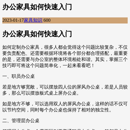
办公家具如何快速入门
2023-01-17
家具知识
600
办公家具如何快速入门
如何定制办公家具，很多人都会觉得这个问题比较复杂，不仅
要负责配色、还需要根据环境将各个部分都合理搭配，最重要
的是，还需要与办公室的整体环境相处和谐。其实，掌握三个
技巧即可将这个问题简单化，一起来看看吧！
一、职员办公桌
若是地方够宽敞，可以摆放四人位的屏风办公桌，若是人员较
多，那么可以摆放板式桌上屏办公桌。
如是地方不够，可以选用双人的屏风办公桌，这样的话不仅可
以节约空间，同时每个办公桌也保持了相对的独立性。
二、管理层办公桌