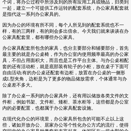
个词，将办公过程中所涉及到的所有应用工具或物品，归类到
一起，建立一个可提供工作运转的配套系统，办公家具配套就
是指代这一系列办公家具的。
因为办公的环境有所不同，每个人所见到的配套系统也不一
样，有的三两样，有的则会多出倍余。今天我们就来谈谈在办
公家具配套里，都有哪些办公家具。
办公家具配套所包含的家具，也分主要部分和辅要部分，首先
最主要的就是办公桌椅，作为办公室内使用频率最高的办公家
具，不但占用面积大，而且也是工作平台主体。与办公桌相配
套的还有活动柜，就是底部装有轮子的小柜，放在桌子下面可
自由活动;有的办公桌还配套有边柜，放置在办公桌的一侧形
成L型夹角，边柜是为了更多的物品储放需求，个体通常与办
公桌差不多大。
除了办公桌一系列的办公家具外，还有用以储放各类文件的文
件柜，例如书架、文件柜、矮柜、茶水柜等，这些都是办公室
内的必要配置，也都属于办公家具配套设施。
在现代化办公的环境里，办公家具所包含的可能不止以上这
些，诸如开放办公、居家办公等个性化办公方式的流行，使得