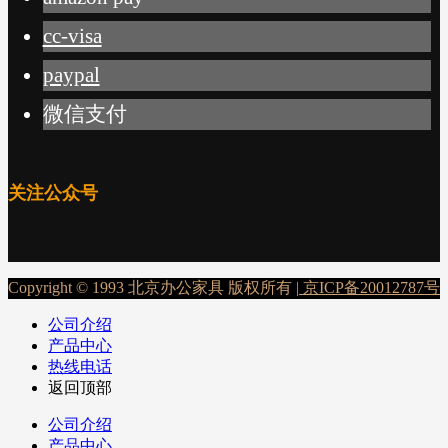
cc-visa
paypal
微信支付
关注公众号
Copyright © 1993 北京办公家具 版权所有 |
京ICP备20012787号
公司介绍
产品中心
热线电话
返回顶部
公司介绍
产品中心