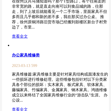
在徐州汉兵马俑知道吗？那个T型路口，有个往南走的
非常宽的路，就是直走向南可以到食品城的路，往那
走，到了上坡后就能看见一个二手市场，里面家具不但
多而且几乎都和新的差不多，我在那买过办公桌。 推
荐，徐州原铜沛路旧货市场已经搬到鼓楼区新台子村旁
边了，市里...
查看全文
办公家具维修类
2023-03-13
599
家具维修篇:家具维修主要是针对家具结构或面漆发生的
一些损坏进行维修处理。这些维修包括针对以下分类家
具各个部位的损坏：实木家具、板式家具、软体家具、
藤编家具、竹编家具、金属家具、钢木家具。鸿德维修
成立以来终结了全国家具维修行业的“游击队”生涯。 办
公设...
查看全文