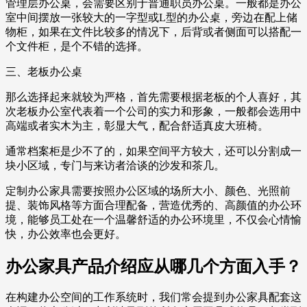
管理层办公桌，会需要区别于普通职员办公桌。一般都是办公
室中间摆放一张较大的一字型或L型的办公桌，旁边在配上储
物柜，如果在文件比较多的情况下，后背或者侧面可以搭配一
个文件柜，是个不错的选择。
三、老板办公桌
那么选择起来就较为严格，首先需要根据老板的个人喜好，其
次老板办公室代表着一个公司的实力和形象，一般都会选用中
高端或者实木为主，彰显大气，配合舒适真皮大班椅。
通常档案柜是少不了的，如果空间平方较大，还可以分割成一
块小区域，专门与来访者洽谈的沙发和茶几。
定制办公家具需要按照办公区域的场所大小、颜色、光照前
提、装饰风格等方面合理配备，营造优秀的、高颜值的办公环
境，能够员工处在一个温馨舒适的办公环境里，不仅会心情愉
快，办公效率也会更好。
办公家具产品介绍应从哪几个方面入手？
在构建办公空间的工作系统时，我们常会提到办公家具配套这