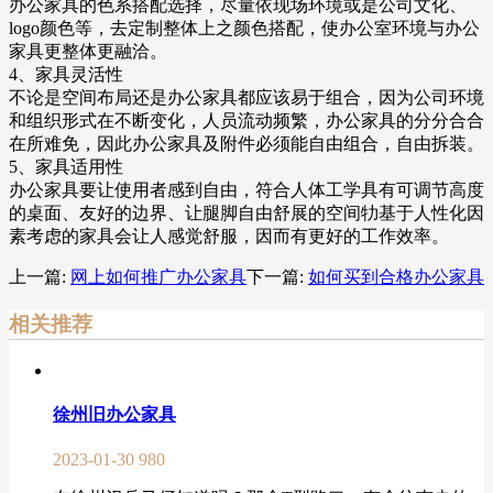
办公家具的色系搭配选择，尽量依现场环境或是公司文化、
logo颜色等，去定制整体上之颜色搭配，使办公室环境与办公
家具更整体更融洽。
4、家具灵活性
不论是空间布局还是办公家具都应该易于组合，因为公司环境
和组织形式在不断变化，人员流动频繁，办公家具的分分合合
在所难免，因此办公家具及附件必须能自由组合，自由拆装。
5、家具适用性
办公家具要让使用者感到自由，符合人体工学具有可调节高度
的桌面、友好的边界、让腿脚自由舒展的空间牞基于人性化因
素考虑的家具会让人感觉舒服，因而有更好的工作效率。
上一篇:
网上如何推广办公家具
下一篇:
如何买到合格办公家具
相关推荐
徐州旧办公家具
2023-01-30
980