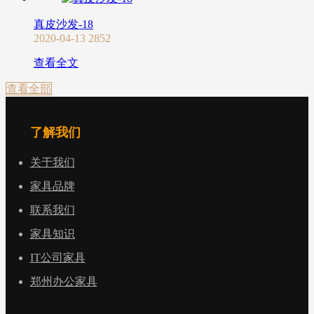
真皮沙发-18
2020-04-13
2852
查看全文
查看全部
了解我们
关于我们
家具品牌
联系我们
家具知识
IT公司家具
郑州办公家具