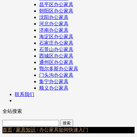
昌平区办公家具
朝阳区办公家具
沈阳办公家具
河北办公家具
济南办公家具
海淀区办公家具
石家庄办公家具
石景山办公家具
西城区办公家具
通州区办公家具
鄂尔多斯办公家具
门头沟办公家具
集宁办公家具
顺义办公家具
联系我们
全站搜索
首页
/
家具知识
/ 办公家具如何快速入门