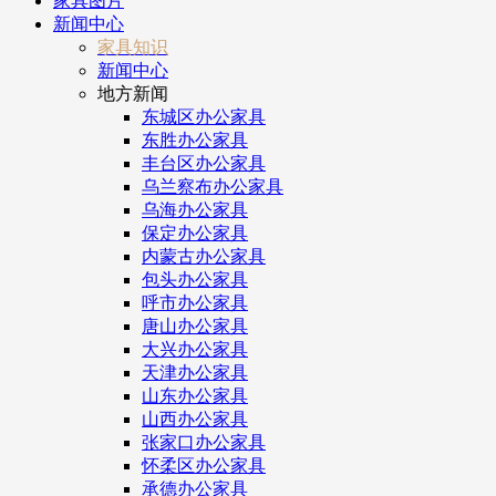
家具图片
新闻中心
家具知识
新闻中心
地方新闻
东城区办公家具
东胜办公家具
丰台区办公家具
乌兰察布办公家具
乌海办公家具
保定办公家具
内蒙古办公家具
包头办公家具
呼市办公家具
唐山办公家具
大兴办公家具
天津办公家具
山东办公家具
山西办公家具
张家口办公家具
怀柔区办公家具
承德办公家具