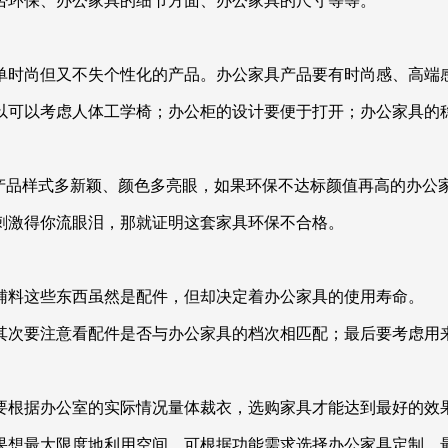
否环保、办公家具的细节方面、办公家具的尺寸等等。
单时尚但又不失个性化的产品。办公家具产品要有时尚感、高端
以可以考虑人体工学椅；办公柜的设计要便于打开；办公家具的
论产品样式多新颖、颜色多亮眼，如果环保不达标颜值再高的办公
刺激得你流眼泪，那就证明这套家具环保不合格。
辅料这些东西虽然是配件，但却决定着办公家具的使用寿命。
其次要注意看配件是否与办公家具的档次相匹配；最后要考虑用
要根据办公室的实际情况量体裁衣，选购家具才能达到最好的效
果想最大限度地利用空间，可根据功能需求选择办公家具定制，