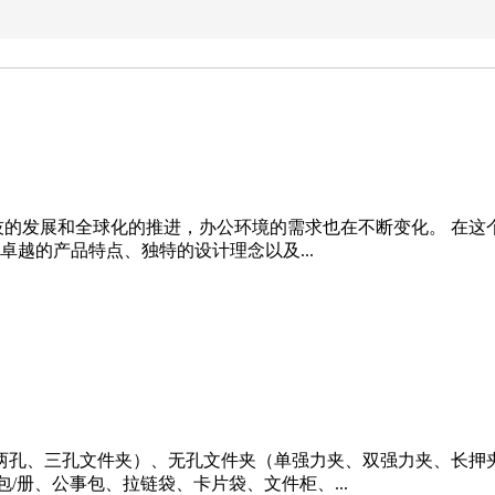
技的发展和全球化的推进，办公环境的需求也在不断变化。 在
越的产品特点、独特的设计理念以及...
两孔、三孔文件夹）、无孔文件夹（单强力夹、双强力夹、长押
/册、公事包、拉链袋、卡片袋、文件柜、...