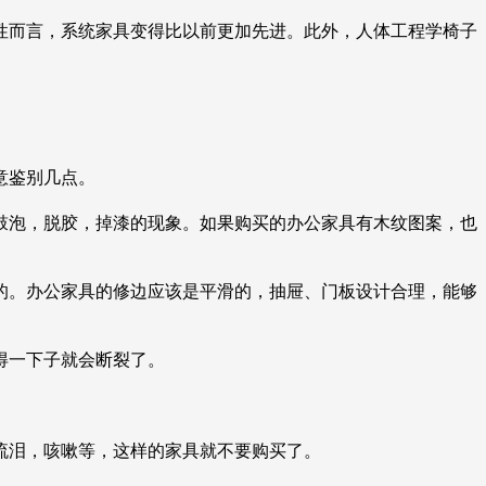
性而言，系统家具变得比以前更加先进。此外，人体工程学椅子
意鉴别几点。
鼓泡，脱胶，掉漆的现象。如果购买的办公家具有木纹图案，也
的。办公家具的修边应该是平滑的，抽屉、门板设计合理，能够
得一下子就会断裂了。
流泪，咳嗽等，这样的家具就不要购买了。