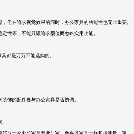
感，但在追求视觉效果的同时，办公家具的功能性也无比重要。
稳定性等，不能只顾追求颜值而忽略实用功能。
家具都是万万不能选购的。
来装饰的配件要与办公家具是否协调。
果。
最好找一家办公家具专业厂家，像嘉胜家具一样包括测量、定