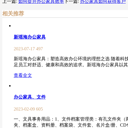
上一篇:
如何提升办公家具效率
下一篇:
办公家具如何获得客户
相关推荐
新瑶海办公家具
2023-07-17
497
新瑶海办公家具：塑造高效办公环境的理想之选 随着科
足员工对舒适、健康和高效的追求。新瑶海办公家具以其卓
查看全文
办公家具、文件
2023-02-09
605
一、文具事务用品：1、文件档案管理类：有孔文件夹（
夹、档案盒、资料册、档案袋、文件套、名片盒/册、CD包