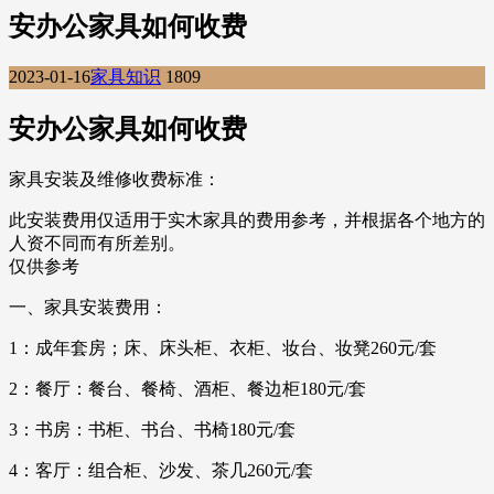
安办公家具如何收费
2023-01-16
家具知识
1809
安办公家具如何收费
家具安装及维修收费标准：
此安装费用仅适用于实木家具的费用参考，并根据各个地方的
人资不同而有所差别。
仅供参考
一、家具安装费用：
1：成年套房；床、床头柜、衣柜、妆台、妆凳260元/套
2：餐厅：餐台、餐椅、酒柜、餐边柜180元/套
3：书房：书柜、书台、书椅180元/套
4：客厅：组合柜、沙发、茶几260元/套