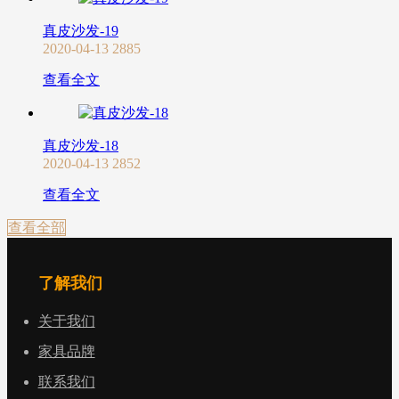
真皮沙发-19
2020-04-13
2885
查看全文
真皮沙发-18
2020-04-13
2852
查看全文
查看全部
了解我们
关于我们
家具品牌
联系我们