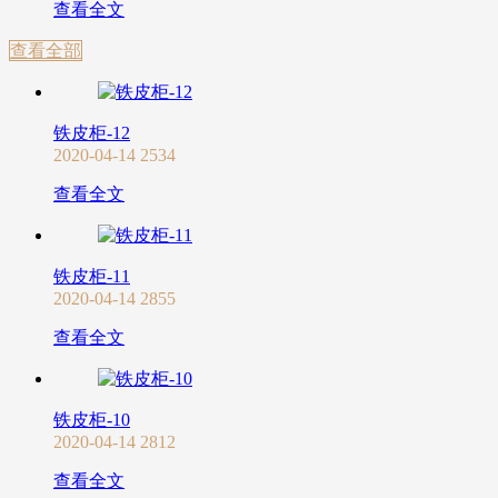
查看全文
查看全部
铁皮柜-12
2020-04-14
2534
查看全文
铁皮柜-11
2020-04-14
2855
查看全文
铁皮柜-10
2020-04-14
2812
查看全文