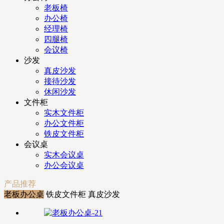
老板椅
办公椅
经理椅
四腿椅
会议椅
沙发
真皮沙发
接待沙发
休闲沙发
文件柜
实木文件柜
办公文件柜
铁皮文件柜
会议桌
实木会议桌
办公会议桌
产品推荐
老板办公桌
铁皮文件柜
真皮沙发