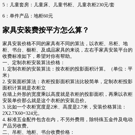
5：儿童套房：儿童床、儿童书柜、儿童衣柜230元/套
6：单件产品：地柜60元
家具安装费按平方怎么算？
家具安装价格不同的家具有不同的算法，以衣柜、吊柜、地
柜、书台、橱柜、及成品家具的来说，左右手家具安装平台的
收费标准如下，希望对你有帮助。
一、定制衣柜安装算法价格：
1. 定制衣柜的安装算法：按衣柜的投影面积计算。（单位：平
米）
2. 安装面积算法：衣柜投影面积算法比较简单，定制衣柜投影
面积计算就是衣柜立
在墙上外形的宽度乘以高度就是衣柜的投影面积，再乘以衣柜
安装单价那么就是这个衣柜的安装总价。
3. 比如一个衣柜宽度是2米、高度是2.7米，安装价格算法：
2X2.7X60=324元。
4. 标准五金配件包含在内，不另外费用，除特殊五金件及电动
产品另收费。
二、吊柜、地柜、书台收费价格：