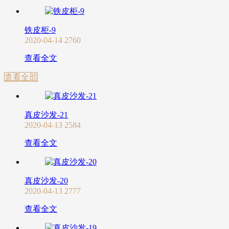
铁皮柜-9
2020-04-14
2760
查看全文
查看全部
真皮沙发-21
2020-04-13
2584
查看全文
真皮沙发-20
2020-04-13
2777
查看全文