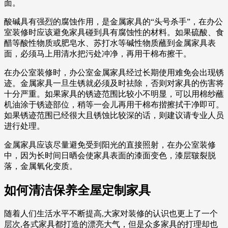
面。
酸碱具有强烈的腐蚀作用，是金属家具的“头号杀手”，在办公
室装修时应该避免家具碰到具有腐蚀性的材料。如果硫酸、食
醋等酸性物质或肥皂水、苏打水等碱性物质蘸到金属家具表
面，必须马上用清水把污处冲净，再用干棉布擦干。
在办公室装修时，办公室金属家具经过长期使用难免会出现锈
迹。金属家具一旦生锈就必须及时祛除，否则对家具的伤害将
十分严重。如果家具的锈迹范围比较小不明显，可以用棉纱蘸
机油涂于锈迹部位，稍等一会儿再用干棉布揩擦拭干净即可。
如果锈迹范围已经很大且锈蚀比较深的话，则建议请专业人员
进行处理。
金属家具应该尽量避免受到阳光的直接照射，在办公室装修
中，因为长时间日晒会使家具表面的漆面变色，漆层皲裂脱
落，金属氧化变质。
如何清洁保养全屋定制家具
随着人们生活水平不断提高,大家对装修的认识也更上了一个
层次,各式家具都打造的漂亮大气，但是众多家具的打理却也