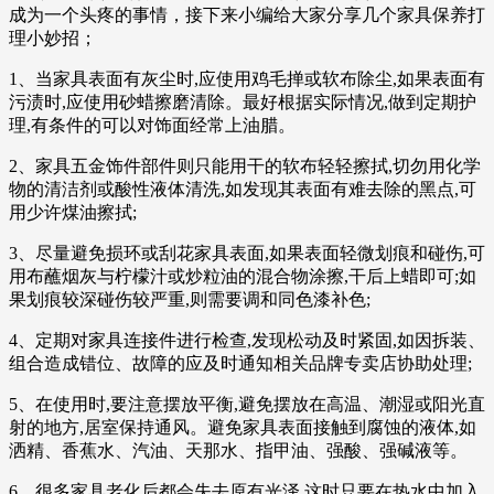
成为一个头疼的事情，接下来小编给大家分享几个家具保养打
理小妙招；
1、当家具表面有灰尘时,应使用鸡毛掸或软布除尘,如果表面有
污渍时,应使用砂蜡擦磨清除。最好根据实际情况,做到定期护
理,有条件的可以对饰面经常上油腊。
2、家具五金饰件部件则只能用干的软布轻轻擦拭,切勿用化学
物的清洁剂或酸性液体清洗,如发现其表面有难去除的黑点,可
用少许煤油擦拭;
3、尽量避免损环或刮花家具表面,如果表面轻微划痕和碰伤,可
用布蘸烟灰与柠檬汁或炒粒油的混合物涂擦,干后上蜡即可;如
果划痕较深碰伤较严重,则需要调和同色漆补色;
4、定期对家具连接件进行检查,发现松动及时紧固,如因拆装、
组合造成错位、故障的应及时通知相关品牌专卖店协助处理;
5、在使用时,要注意摆放平衡,避免摆放在高温、潮湿或阳光直
射的地方,居室保持通风。避免家具表面接触到腐蚀的液体,如
洒精、香蕉水、汽油、天那水、指甲油、强酸、强碱液等。
6、很多家具老化后都会失去原有光泽,这时只要在热水中加入