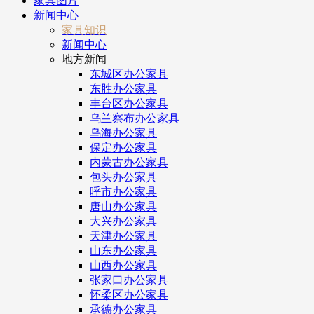
家具图片
新闻中心
家具知识
新闻中心
地方新闻
东城区办公家具
东胜办公家具
丰台区办公家具
乌兰察布办公家具
乌海办公家具
保定办公家具
内蒙古办公家具
包头办公家具
呼市办公家具
唐山办公家具
大兴办公家具
天津办公家具
山东办公家具
山西办公家具
张家口办公家具
怀柔区办公家具
承德办公家具