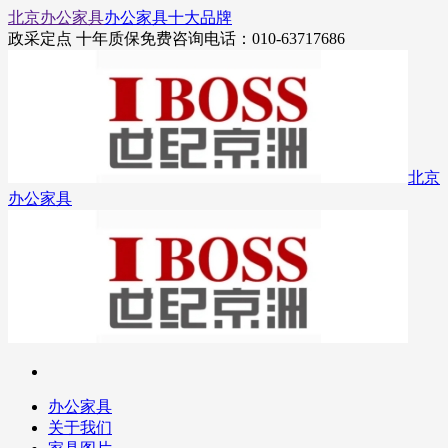
北京办公家具
办公家具十大品牌
政采定点 十年质保
免费咨询电话：010-63717686
北京
办公家具
办公家具
关于我们