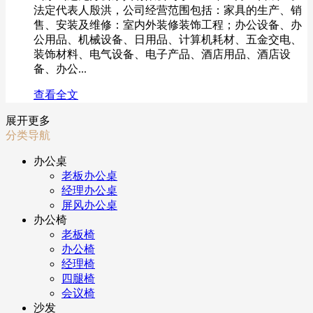
法定代表人殷洪，公司经营范围包括：家具的生产、销
售、安装及维修：室内外装修装饰工程；办公设备、办
公用品、机械设备、日用品、计算机耗材、五金交电、
装饰材料、电气设备、电子产品、酒店用品、酒店设
备、办公...
查看全文
展开更多
分类导航
办公桌
老板办公桌
经理办公桌
屏风办公桌
办公椅
老板椅
办公椅
经理椅
四腿椅
会议椅
沙发