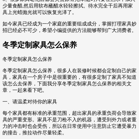
少量食醋,然后用软布蘸醋水轻轻擦拭。待水完全干后再用家
具上光蜡抛光就可以恢复光泽了。
如今家具已经成为一个家庭的重要组成成分，掌握打理家具妙
招已经必不可少，希望小编提供的方法能够帮到广大消费者。
冬季定制家具怎么保养
冬季定制家具怎么保养
冬季定制家具怎么保养，很多人在装修时候都会定制自己的家
具，家具在一个房子中是很重要的，有很多定制了家具不知道
该怎么去保养，下面我分享冬季定制家具怎么保养的相关文
章，一起来看下吧。
一、请温柔对待你的家具
每个家具都有标准的承重范围，超出家具的承重负荷会导致家
具的严重变形。家具不是刀枪不入的机器，遭受到外力或者重
力的冲击时也会受伤，所以在日常使用中注意防止它遭受暴力
的撞击，推拉动作尽量轻柔。