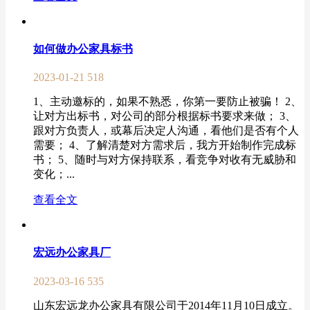
如何做办公家具标书
2023-01-21
518
1、主动邀标的，如果不熟悉，你第一要防止被骗！ 2、
让对方出标书，对公司的部分根据标书要求来做； 3、
跟对方负责人，或幕后决定人沟通，看他们是否有个人
需要； 4、了解清楚对方需求后，我方开始制作完成标
书； 5、随时与对方保持联系，看竞争对收有无威胁和
变化；...
查看全文
宏远办公家具厂
2023-03-16
535
山东宏远龙办公家具有限公司于2014年11月10日成立。