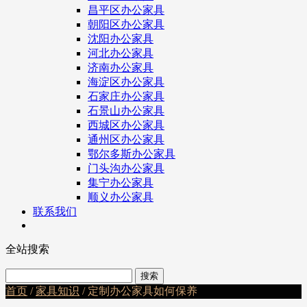
昌平区办公家具
朝阳区办公家具
沈阳办公家具
河北办公家具
济南办公家具
海淀区办公家具
石家庄办公家具
石景山办公家具
西城区办公家具
通州区办公家具
鄂尔多斯办公家具
门头沟办公家具
集宁办公家具
顺义办公家具
联系我们
全站搜索
首页
/
家具知识
/ 定制办公家具如何保养