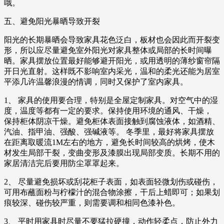
哦。
五、避免阳光暴晒导致开裂
阳光的长期暴晒会导致家具花色泛白，板材也会因此而开裂变
形，所以应尽量避免室外阳光对家具整体或局部的长时间曝
晒。家具摆放位置最好能够避开阳光，或用透明的薄纱窗帘隔
开日光直射。这样既不影响室内采光，温和的柔光还能为居室
平添几许温馨浪漫的情调，同时又保护了室内家具。
1、 家具的使用要合理，特别是全屋定制家具。对空气中的湿
度，温度等都有一定的要求。保持使用环境的通风、干燥，
保持柜体阴凉干燥。避免柜体表面接触到腐蚀液体，如酒精、
汽油、指甲油、强酸、强碱液等。 冬季里，最好将家具摆放
在距离取暖流1M左右的地方，避免长时间较高的烘烤，使木
材发生局部干裂，变曲变形及漆膜出现局部变质。长期不用的
家居清洁完后要用防尘罩罩起来。
2、 尽量避免损坏或刮花柜子表面，如表面轻微划伤或碰伤，
可用布蘸面粉与柠檬汁的混合物涂擦，干后上蜡即可；如果划
痕较深、碰伤较严重，则需要调和相同色漆补色。
3、 平时用家具时尽量不要猛拉硬撞，动作轻柔点，防止外力