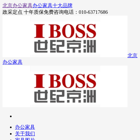
北京办公家具
办公家具十大品牌
政采定点 十年质保
免费咨询电话：010-63717686
北京
办公家具
办公家具
关于我们