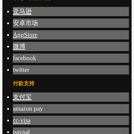
亚马逊
安卓市场
AppStore
微博
facebook
twitter
付款支持
支付宝
amazon pay
cc-visa
paypal