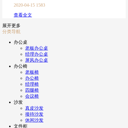
2020-04-15
1583
查看全文
展开更多
分类导航
办公桌
老板办公桌
经理办公桌
屏风办公桌
办公椅
老板椅
办公椅
经理椅
四腿椅
会议椅
沙发
真皮沙发
接待沙发
休闲沙发
文件柜