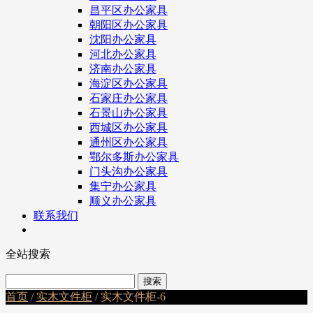
昌平区办公家具
朝阳区办公家具
沈阳办公家具
河北办公家具
济南办公家具
海淀区办公家具
石家庄办公家具
石景山办公家具
西城区办公家具
通州区办公家具
鄂尔多斯办公家具
门头沟办公家具
集宁办公家具
顺义办公家具
联系我们
全站搜索
首页
/
实木文件柜
/ 实木文件柜-6