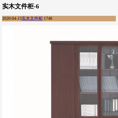
实木文件柜-6
2020-04-15
实木文件柜
1748