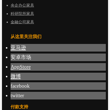
央企办公家具
科研院所家具
金融公司家具
从这里关注我们
亚马逊
安卓市场
AppStore
微博
facebook
twitter
付款支持