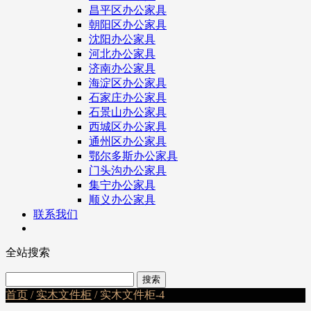
昌平区办公家具
朝阳区办公家具
沈阳办公家具
河北办公家具
济南办公家具
海淀区办公家具
石家庄办公家具
石景山办公家具
西城区办公家具
通州区办公家具
鄂尔多斯办公家具
门头沟办公家具
集宁办公家具
顺义办公家具
联系我们
全站搜索
首页
/
实木文件柜
/ 实木文件柜-4