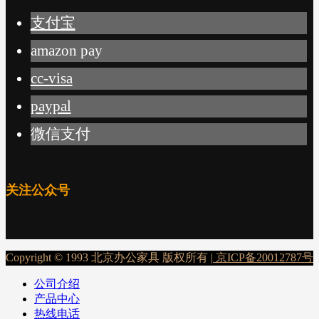
支付宝
amazon pay
cc-visa
paypal
微信支付
关注公众号
Copyright © 1993 北京办公家具 版权所有 |
京ICP备20012787号
公司介绍
产品中心
热线电话