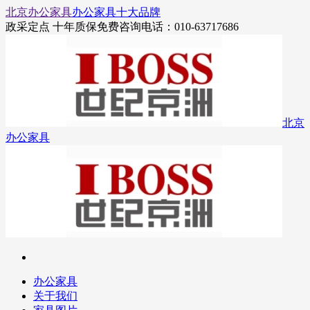
北京办公家具
办公家具十大品牌
政采定点 十年质保
免费咨询电话：010-63717686
北京
办公家具
办公家具
关于我们