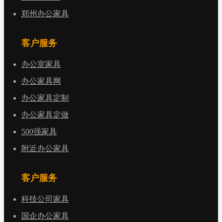
郑州办公家具
客户服务
办公室家具
办公家具网
办公家具定制
办公家具定做
500强家具
附近办公家具
客户服务
科技公司家具
国企办公家具