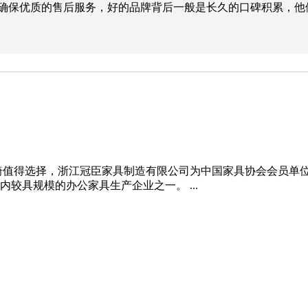
够确保优质的售后服务，好的品牌背后一般是长久的口碑积累，他
椅值得选择，浙江冠臣家具制造有限公司为中国家具协会会员单
较具规模的办公家具生产企业之一。 ...