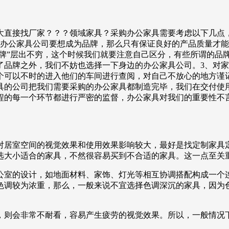
大直接找厂家？？？领域家具？采购办公家具需要考虑以下几点
家办公家具公司要想成为品牌，那么只有保证良好的产品质量才
名牌”层出不穷，这个时候我们就要注意自己区分，有些所谓的品
了品牌之外，我们不妨也选择一下身边的办公家具公司。3、对
个可以不时的进入他们的车间进行查阅，对自己不放心的地方谨
具的公司把我们需要采购的办公家具都制造完毕，我们在交付使
程的每一个环节都进行严密的监督，办公家具对我们的重要性不
对居室空间的视觉效果和使用效果影响较大，最好是找定制家具
选大小适合的家具，不然很容易买到不合适的家具。这一点至关
公室的设计，如地面材料、家饰、灯光等相互协调搭配构成一个
色调较为浓重，那么，一般来说不宜选择色调深沉的家具，因为
，则会非常不耐看，容易产生疲劳的视觉效果。所以，一般情况