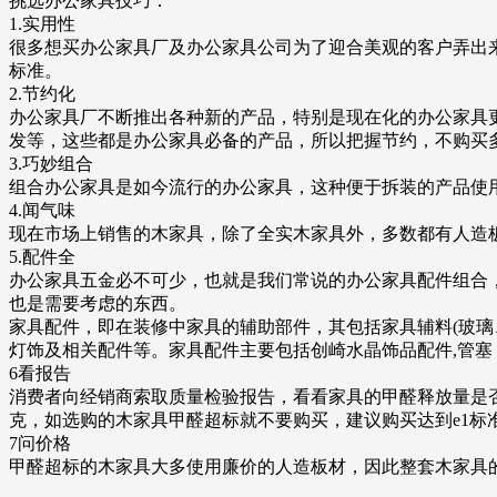
挑选办公家具技巧：
1.实用性
很多想买办公家具厂及办公家具公司为了迎合美观的客户弄出
标准。
2.节约化
办公家具厂不断推出各种新的产品，特别是现在化的办公家具
发等，这些都是办公家具必备的产品，所以把握节约，不购买
3.巧妙组合
组合办公家具是如今流行的办公家具，这种便于拆装的产品使
4.闻气味
现在市场上销售的木家具，除了全实木家具外，多数都有人造
5.配件全
办公家具五金必不可少，也就是我们常说的办公家具配件组合
也是需要考虑的东西。
家具配件，即在装修中家具的辅助部件，其包括家具辅料(玻璃
灯饰及相关配件等。家具配件主要包括创崎水晶饰品配件,管塞
6看报告
消费者向经销商索取质量检验报告，看看家具的甲醛释放量是否
克，如选购的木家具甲醛超标就不要购买，建议购买达到e1标
7问价格
甲醛超标的木家具大多使用廉价的人造板材，因此整套木家具