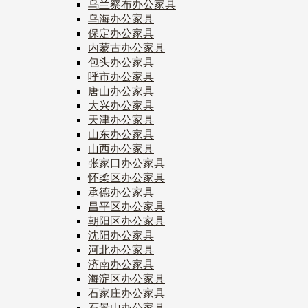
乌兰察布办公家具
乌海办公家具
保定办公家具
内蒙古办公家具
包头办公家具
呼市办公家具
唐山办公家具
大兴办公家具
天津办公家具
山东办公家具
山西办公家具
张家口办公家具
怀柔区办公家具
承德办公家具
昌平区办公家具
朝阳区办公家具
沈阳办公家具
河北办公家具
济南办公家具
海淀区办公家具
石家庄办公家具
石景山办公家具