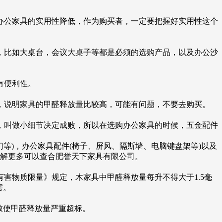
办公家具的实用性降低，作为购买者，一定要把握好实用性这个
，比如大桌台，会议大桌子等都是必须的选购产品，以及办公沙
有便利性。
，说明家具的甲醛释放量比较高，可能有问题，不要去购买。
，叫做小细节决定成败，所以在选购办公家具的时候，五金配件
等)，办公家具配件(椅子、屏风、隔斯墙、电脑键盘架等)以及
了解更多可以查合肥誉天下家具有限公司。
害物质限量》规定，木家具中甲醛释放量每升不得大于1.5毫
害。
致使甲醛释放量严重超标。