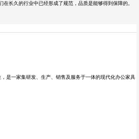
们在长久的行业中已经形成了规范，品质是能够得到保障的。
位，是一家集研发、生产、销售及服务于一体的现代化办公家具