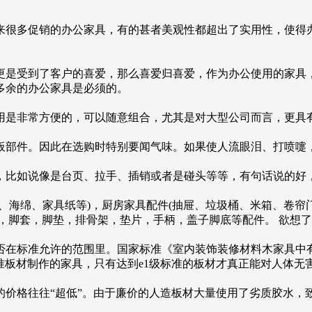
来很多促销的办公家具，有的甚者美观性都超出了实用性，使得
更是受到了客户的喜爱，那么喜爱归喜爱，作为办公使用的家具
多余的办公家具是必须的。
用是非常方便的，可以随意组合，尤其是对大型公司而言，更具
板部件。因此在选购时特别要闻气味。如果使人流眼泪、打喷嚏
，比如说像是台页、拉手、插销或者是碰头等等，有句话说的好
、海绵、家具纸等)，厨房家具配件(抽屉、垃圾桶、米箱、卷帘门
，脚套，脚垫，排骨架，垫片，手柄，盖子脚底等配件。 欲想
在标准允许的范围里。国家标准《室内装饰装修材料木家具中有
准板材制作的家具，只有达到e1级标准的板材才真正能对人体无
的价格往往“超低”。由于廉价的人造板材大量使用了劣质胶水，