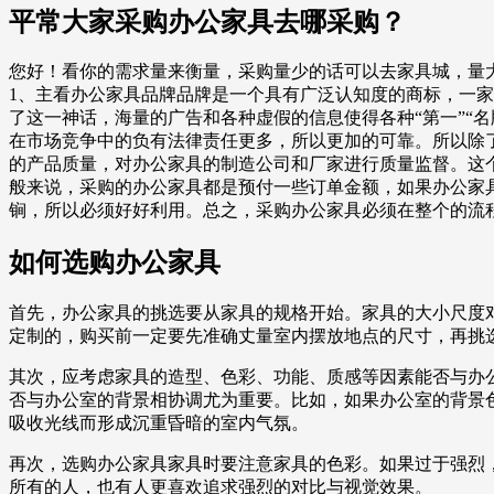
平常大家采购办公家具去哪采购？
您好！看你的需求量来衡量，采购量少的话可以去家具城，量
1、主看办公家具品牌品牌是一个具有广泛认知度的商标，一
了这一神话，海量的广告和各种虚假的信息使得各种“第一”“
在市场竞争中的负有法律责任更多，所以更加的可靠。所以除
的产品质量，对办公家具的制造公司和厂家进行质量监督。这
般来说，采购的办公家具都是预付一些订单金额，如果办公家
锏，所以必须好好利用。总之，采购办公家具必须在整个的流
如何选购办公家具
首先，办公家具的挑选要从家具的规格开始。家具的大小尺度
定制的，购买前一定要先准确丈量室内摆放地点的尺寸，再挑
其次，应考虑家具的造型、色彩、功能、质感等因素能否与办
否与办公室的背景相协调尤为重要。比如，如果办公室的背景
吸收光线而形成沉重昏暗的室内气氛。
再次，选购办公家具家具时要注意家具的色彩。如果过于强烈
所有的人，也有人更喜欢追求强烈的对比与视觉效果。