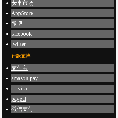
安卓市场
AppStore
微博
facebook
twitter
付款支持
支付宝
amazon pay
cc-visa
paypal
微信支付