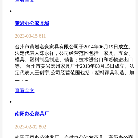
黄岩办公家具城
2023-03-15
611
台州市黄岩名豪家具有限公司于2014年06月19日成立。
法定代表人陈永祥，公司经营范围包括：家具、五金、
模具、塑料制品制造、销售；技术进出口和货物进出口
等。 台州市黄岩宏州家具厂于2013年08月15日成立。法
定代表人王创宇,公司经营范围包括：塑料家具制造、加
工，...
查看全文
南阳办公家具厂
2023-02-02
802
南阳天赉办公沙发厂，专做办公沙发茶几。高级办公商