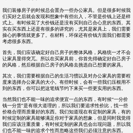
我们装修房子的时候总会置办一些办公家具。但是很多时候我
们买好之后就会发现和想象中有些出入，不管是价钱上还是样
式上。有时候花了大价钱还是没有买到自己合心意的东西。其
实在买东西上还是有很多的讲究的，尤其是家具上，我们需要
操心的事情就更多了。在材料，环保还有价钱方面我们都需要
考虑很多东西。
首先，我们应该确定好自己房子的整体风格，风格统一才不会
让家具显得突兀。所以在买家具前，你首先得确定好自己房子
的风格，然后根据自己房子的风格去挑选自己想要的家具。
其次，我们需要根据自己的生活习惯以及对办公家具的需要程
度来选择办公家具的大小。有些时候，会有一些我们压根用不
到的东西，你可以把这笔钱节约下来买一些更实用的东西。
当然我们也不能一味的追求便宜一点的东西，有时候“一分价
钱一分货”是有很大道理的，所以我们要追求性价比，找一些
价格合理而质量好的东西。我们知道现在有定制的家具，有的
时候定制的家具能够满足你对于家具的想象，但是同时我觉得
我们应该注重质量，有时候定制的家具也会出现问题，所以我
们也不能一味的追求个性而忽略这些我们必须注意的东西。