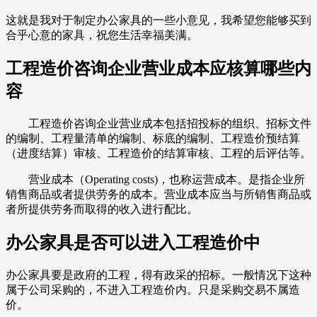
这就是我对于制定办公家具的一些小意见，我希望您能够买到
合乎心意的家具，祝您生活幸福美满。
工程造价咨询企业营业成本应核算哪些内
容
工程造价咨询企业营业成本包括招投标的组织、招标文件
的编制、工程量清单的编制、标底的编制、工程造价预结算
（进度结算）审核、工程造价的结算审核、工程的后评估等。
营业成本（Operating costs)，也称运营成本。是指企业所
销售商品或者提供劳务的成本。营业成本应当与所销售商品或
者所提供劳务而取得的收入进行配比。
办公家具是否可以进入工程造价中
办公家具要是政府的工程，得有政采的招标。一般情况下这种
属于公司采购的，不进入工程造价内。只是采购交易不属造
价。