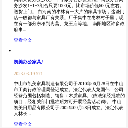
务沙发1+1+3组合只要1000元。比市场价低600元左右。
送货上门。 白河南的枣林有一大片的家具市场，这些门
店一般都与家具厂有关系。厂子集中在枣林村子里，现
在有一部分东移到冉营、龙王庙等地。 南阳地区许多政
府事...
查看全文
凯美办公家具厂
2023-03-19
571
中山市凯美家具制造有限公司于2010年06月28日在中山
市工商行政管理局登记成立。法定代表人龙国伟，公司
经营范围包括制造、销售：木质家具。(依法须经批准的
项目，经相关部门批准后方可开展经营活动)等。 中山
凯美日用品有限公司于2002年09月28日成立。法定代表
人林长...
查看全文