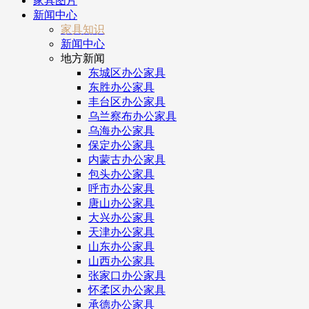
家具图片
新闻中心
家具知识
新闻中心
地方新闻
东城区办公家具
东胜办公家具
丰台区办公家具
乌兰察布办公家具
乌海办公家具
保定办公家具
内蒙古办公家具
包头办公家具
呼市办公家具
唐山办公家具
大兴办公家具
天津办公家具
山东办公家具
山西办公家具
张家口办公家具
怀柔区办公家具
承德办公家具