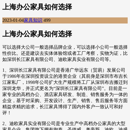
上海办公家具如何选择
2023-01-04
家具知识
499
上海办公家具如何选择
可以选择大公司一般选择品牌企业，可以选择小公司一般选择
性价比。还是建议去实体体验馆或者工厂考察，实物为证，比
如深圳长江家具有限公司、迪欧家具实业有限公司等。
1、深圳长江家具有限公司是香港广华远东（贸易）发展公司
于1986年在深圳投资设立的港资企业（其前身是深圳市布吉长
江家私厂，1998年公司扩大生产规模将工厂从深圳布吉搬迁到
深圳龙华，并正式更名为“深圳长江家具有限公司”。目前是一
家专业的高档办公、酒店家具研发、制造、销售服务为一体的
企业，基于对采购、开发设计、生产、销售、售后服务等方面
精益求精的追求，长江家具博得了国内外客户一致认可和好
评！
2、迪欧家具实业有限公司是专业生产中高档办公家具的大型
家具企业，集团旗下拥有御泰、圣德威、奥帝斯、迪欧、迪盛