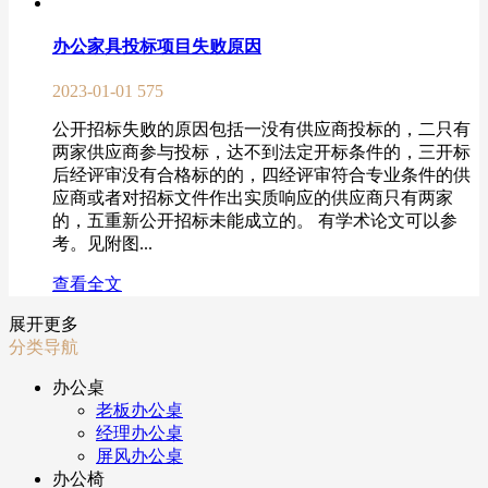
办公家具投标项目失败原因
2023-01-01
575
公开招标失败的原因包括一没有供应商投标的，二只有
两家供应商参与投标，达不到法定开标条件的，三开标
后经评审没有合格标的的，四经评审符合专业条件的供
应商或者对招标文件作出实质响应的供应商只有两家
的，五重新公开招标未能成立的。 有学术论文可以参
考。见附图...
查看全文
展开更多
分类导航
办公桌
老板办公桌
经理办公桌
屏风办公桌
办公椅