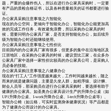
题，严重的会爆炸伤人，所以在进行办公家具采购时，一定要
有产品的质检合格证书，以及各种质量相关的证书都要进行验
证。
办公家具采购注意事项之六智能化
现在的办公空间，更倾向于智能化办公，智能化办公能更加高
效的完成工作任务，有效避免浪费，所以采购办公家具的时
候，需要问明办公家具厂家，是否支持智能化办公，如后续升
级为智能办公时还能继续使用。
办公家具采购注意事项之七性价比
目前国内的办公家具厂家有很多，但更多的集中在沿海地区及
江浙地区，在采购办公家具的时候，建议货比三家，在众多办
公家具厂家中选择一家性价比较高的办公家具公司，是采购人
员必备的技能。
办公家具采购注意事项之八健康办公
现在的“打工人”工作强度越来越大，工作时间越来越长，随之
而来的就是健康问题，主要是久坐人群，如程序猿、设计狮、
财会人员等，那采购员在进行办公家具采购时，要选择有助于
健康的办公家具。如圣奥办公家具设计生产的升降办公桌（如
UP1升降办公桌、I-work升降办公桌、I-tech升降办公桌等）、
智能办公椅（如云格，可实时监测身体健康状况）等产品都是
为了健康办公而设计的办公家具。