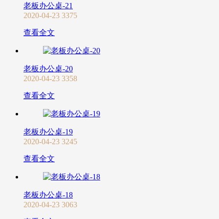
老板办公桌-21
2020-04-23
3375
查看全文
老板办公桌-20
2020-04-23
3358
查看全文
老板办公桌-19
2020-04-23
3245
查看全文
老板办公桌-18
2020-04-23
3063