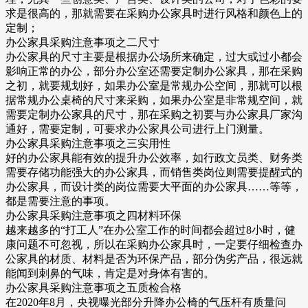
求是很高的，那就需要在采购办公家具时进行风格和颜色上的
定制；
办公家具采购注意事项之二尺寸
办公家具的尺寸主要是根据办公场所来确定，过大或过小都会
影响正常的办公，部分办公室还需要定制办公家具，那在采购
之初，就要规划好，如果办公室是常规办公空间，那就可以根
据常规办公桌椅的尺寸来采购，如果办公室是非常规空间，就
需要定制办公家具的尺寸，那在采购之初要与办公家具厂家沟
通好，需要定制，可要求办公家具公司进行上门测量。
办公家具采购注意事项之三实用性
好的办公家具能有效的提升办公效率，如行政文员类、财务类
需要存储功能强大的办公家具，而销售类岗位则需要提醒式的
办公家具，而设计类的岗位需要大平面的办公家具……等等，
都是需要注意的事项。
办公家具采购注意事项之四材料环保
越来越多的“打工人”在办公室工作的时间都会超过8小时，健
康问题不可忽视，所以在采购办公家具时，一定要仔细检查办
公家具的材质、材料是否为环保产品，部分伪劣产品，很远就
能闻到刺鼻的气味，肯定是对身体有害的。
办公家具采购注意事项之五质检合格
在2020年8月，央视曝光部分升降办公椅的气压杆有质量问