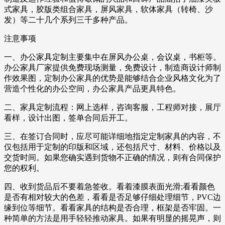
式家具，胶版类组合家具，屏风家具，软体家具（转椅、沙
发）等二十几个系列三千多种产品。
注意事项
一、办公家具定制主要集中在屏风办公桌，会议桌，书柜等。
办公家具厂家提供免费现场测量，免费设计，制造商设计师制
作效果图，定制办公家具的优势是能够结合企业风格文化为了
营造个性化的办公空间，办公家具产品更具特色。
二、家具定制流程：网上选样，咨询客服，工程师对接，展厅
看样，设计出图，签单合同后开工。
三、在签订合同时，应尽可能详细地指定定制家具的内容，不
仅包括用于定制的印版和区域，还包括尺寸、材料、价格以及
交货时间。如果您确实遇到货物不正确的情况，则有合同保护
您的权利。
四、收到货品后不要着急签收。看着漆膜表面光滑;看看颜色
是否有相对较大的色差，看看是否足够仔细处理细节，PVC边
缘到位等细节。看看家具的结构是否合理，框架是否牢固。一
种简单的方法是用手轻轻推动家具。如果有明显的摇晃声，则