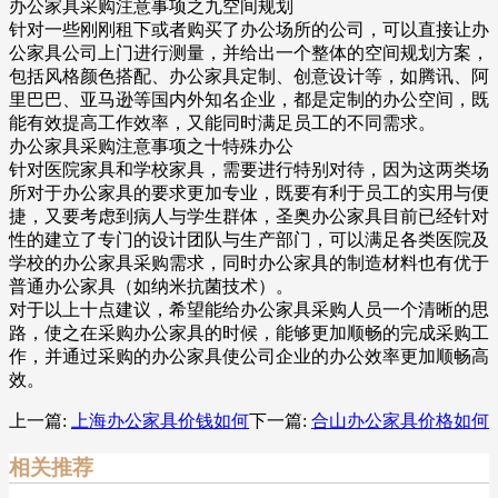
办公家具采购注意事项之九空间规划
针对一些刚刚租下或者购买了办公场所的公司，可以直接让办
公家具公司上门进行测量，并给出一个整体的空间规划方案，
包括风格颜色搭配、办公家具定制、创意设计等，如腾讯、阿
里巴巴、亚马逊等国内外知名企业，都是定制的办公空间，既
能有效提高工作效率，又能同时满足员工的不同需求。
办公家具采购注意事项之十特殊办公
针对医院家具和学校家具，需要进行特别对待，因为这两类场
所对于办公家具的要求更加专业，既要有利于员工的实用与便
捷，又要考虑到病人与学生群体，圣奥办公家具目前已经针对
性的建立了专门的设计团队与生产部门，可以满足各类医院及
学校的办公家具采购需求，同时办公家具的制造材料也有优于
普通办公家具（如纳米抗菌技术）。
对于以上十点建议，希望能给办公家具采购人员一个清晰的思
路，使之在采购办公家具的时候，能够更加顺畅的完成采购工
作，并通过采购的办公家具使公司企业的办公效率更加顺畅高
效。
上一篇:
上海办公家具价钱如何
下一篇:
合山办公家具价格如何
相关推荐