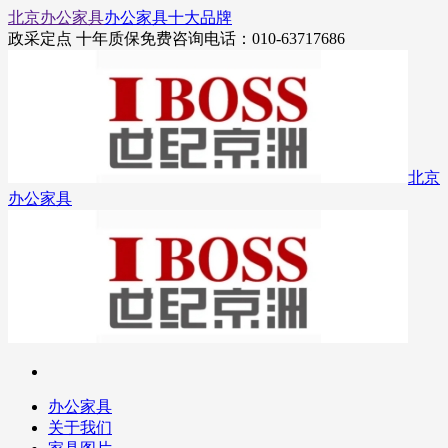
北京办公家具
办公家具十大品牌
政采定点 十年质保
免费咨询电话：010-63717686
北京
办公家具
办公家具
关于我们