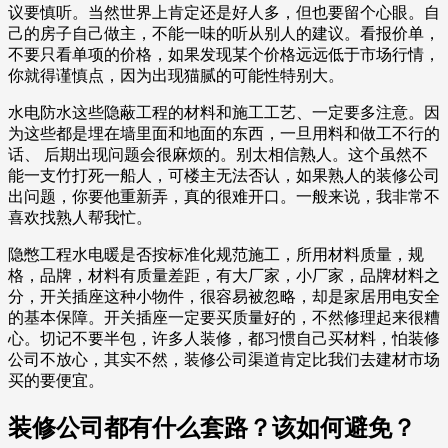
议要慎听。当然世界上肯定还是好人多，但也要留个心眼。自
己的房子自己做主，不能一味的听从别人的建议。看报价单，
不要只看单项的价格，如果发现某个价格远远低于市场行情，
你就得谨慎点，因为出现猫腻的可能性特别大。
水电防水这些隐蔽工程的材料和施工工艺、一定要多注意。因
为这些都是埋在墙里面和地面的东西，一旦用料和做工不行的
话、 后期出现问题会很麻烦的。别太相信熟人。这个虽然不
能一支竹打死一船人，可楼主无法否认，如果熟人的装修公司
出问题，你要他重新弄，真的很难开口。一般来说，我非常不
喜欢找熟人帮我忙。
隐憋工程水电暖是否按标准化规范施工，所用材料质量，规
格，品牌，材料有质量差距，有大厂家，小厂家，品牌材料之
分，开关插座这种小物件，很容易被忽略，却是家居用电安全
的基本保障。开关插座一定要买质量好的，不然修理起来很糟
心。切记不要半包，许多人装修，都习惯自己买材料，怕装修
公司不放心，其实不然，装修公司渠道肯定比我们去建材市场
买的要便宜。
装修公司都有什么套路？该如何避免？