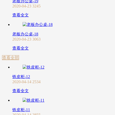
老板办公桌-19
2020-04-23
3245
查看全文
老板办公桌-18
2020-04-23
3063
查看全文
查看全部
铁皮柜-12
2020-04-14
2534
查看全文
铁皮柜-11
2020-04-14
2855