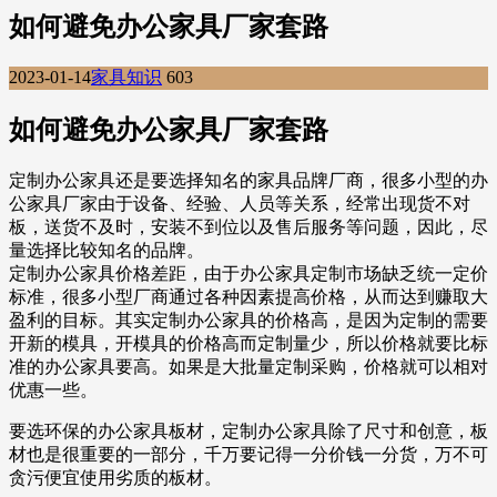
如何避免办公家具厂家套路
2023-01-14
家具知识
603
如何避免办公家具厂家套路
定制办公家具还是要选择知名的家具品牌厂商，很多小型的办
公家具厂家由于设备、经验、人员等关系，经常出现货不对
板，送货不及时，安装不到位以及售后服务等问题，因此，尽
量选择比较知名的品牌。
定制办公家具价格差距，由于办公家具定制市场缺乏统一定价
标准，很多小型厂商通过各种因素提高价格，从而达到赚取大
盈利的目标。其实定制办公家具的价格高，是因为定制的需要
开新的模具，开模具的价格高而定制量少，所以价格就要比标
准的办公家具要高。如果是大批量定制采购，价格就可以相对
优惠一些。
要选环保的办公家具板材，定制办公家具除了尺寸和创意，板
材也是很重要的一部分，千万要记得一分价钱一分货，万不可
贪污便宜使用劣质的板材。