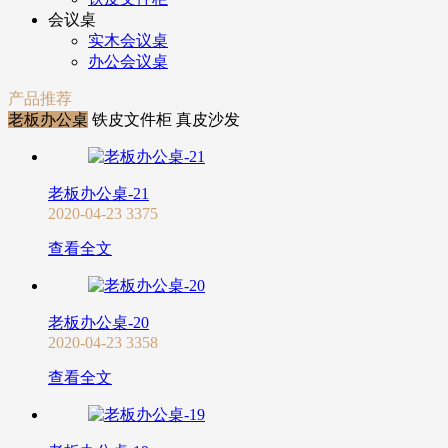
会议桌
实木会议桌
办公会议桌
产品推荐
老板办公桌
铁皮文件柜
真皮沙发
老板办公桌-21
2020-04-23
3375
查看全文
老板办公桌-20
2020-04-23
3358
查看全文