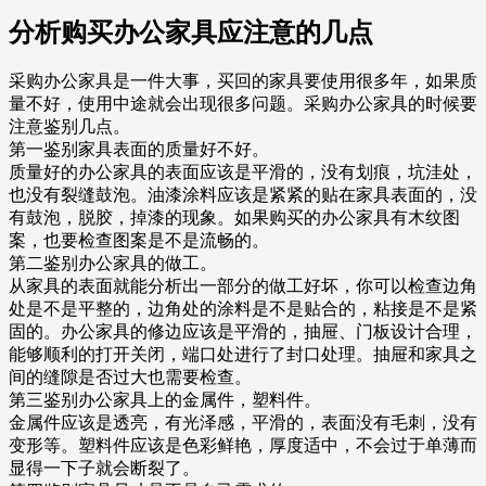
分析购买办公家具应注意的几点
采购办公家具是一件大事，买回的家具要使用很多年，如果质
量不好，使用中途就会出现很多问题。采购办公家具的时候要
注意鉴别几点。
第一鉴别家具表面的质量好不好。
质量好的办公家具的表面应该是平滑的，没有划痕，坑洼处，
也没有裂缝鼓泡。油漆涂料应该是紧紧的贴在家具表面的，没
有鼓泡，脱胶，掉漆的现象。如果购买的办公家具有木纹图
案，也要检查图案是不是流畅的。
第二鉴别办公家具的做工。
从家具的表面就能分析出一部分的做工好坏，你可以检查边角
处是不是平整的，边角处的涂料是不是贴合的，粘接是不是紧
固的。办公家具的修边应该是平滑的，抽屉、门板设计合理，
能够顺利的打开关闭，端口处进行了封口处理。抽屉和家具之
间的缝隙是否过大也需要检查。
第三鉴别办公家具上的金属件，塑料件。
金属件应该是透亮，有光泽感，平滑的，表面没有毛刺，没有
变形等。塑料件应该是色彩鲜艳，厚度适中，不会过于单薄而
显得一下子就会断裂了。