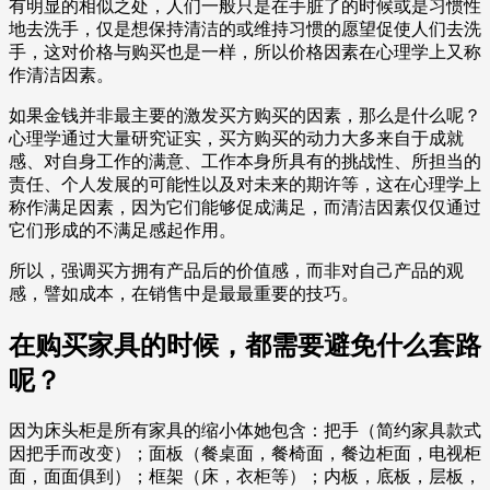
有明显的相似之处，人们一般只是在手脏了的时候或是习惯性
地去洗手，仅是想保持清洁的或维持习惯的愿望促使人们去洗
手，这对价格与购买也是一样，所以价格因素在心理学上又称
作清洁因素。
如果金钱并非最主要的激发买方购买的因素，那么是什么呢？
心理学通过大量研究证实，买方购买的动力大多来自于成就
感、对自身工作的满意、工作本身所具有的挑战性、所担当的
责任、个人发展的可能性以及对未来的期许等，这在心理学上
称作满足因素，因为它们能够促成满足，而清洁因素仅仅通过
它们形成的不满足感起作用。
所以，强调买方拥有产品后的价值感，而非对自己产品的观
感，譬如成本，在销售中是最最重要的技巧。
在购买家具的时候，都需要避免什么套路
呢？
因为床头柜是所有家具的缩小体她包含：把手（简约家具款式
因把手而改变）；面板（餐桌面，餐椅面，餐边柜面，电视柜
面，面面俱到）；框架（床，衣柜等）；内板，底板，层板，