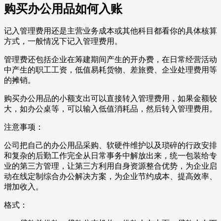
购买办公用品如何入账
记入管理费用还是主营业务成本或其他科目都看你的具体核算
方式，一般情况下记入管理费用。
管理费还包括企业在筹建期间产生的开办费，在日常经营活动
中产生的职工工资，低值易耗货物、差旅费、企业处理费用等
的摊销。
购买办公用品的小额支出可以直接转入管理费用，如果金额较
大，如办公桌等，可以输入低值消耗品，然后转入管理费用。
注意事项：
公司把自己的办公用品采购、软硬件维护以及琐碎的行政安排
和复杂的后勤工作完全从日常事务中解放出来，统一包装给专
业的第三方管理，让第三方利用自身资源整合优势，为企业启
动在线定制综合办公解决方案，为企业节约成本、提高效率、
增加收入。
格式：