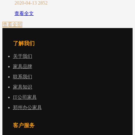
2020-04-13
2852
查看全文
查看全部
了解我们
关于我们
家具品牌
联系我们
家具知识
IT公司家具
郑州办公家具
客户服务