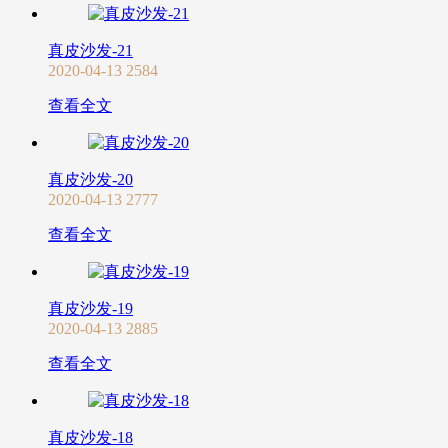
真皮沙发-21
2020-04-13
2584
查看全文
真皮沙发-20
2020-04-13
2777
查看全文
真皮沙发-19
2020-04-13
2885
查看全文
真皮沙发-18