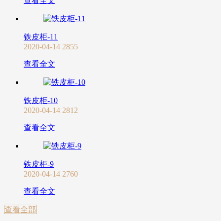
查看全文
铁皮柜-11
2020-04-14
2855
查看全文
铁皮柜-10
2020-04-14
2812
查看全文
铁皮柜-9
2020-04-14
2760
查看全文
查看全部