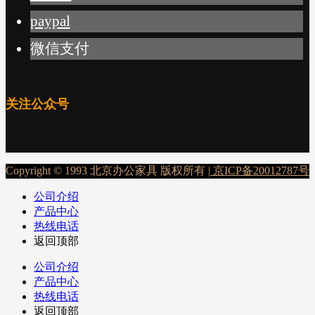
paypal
微信支付
关注公众号
Copyright © 1993 北京办公家具 版权所有 |
京ICP备20012787号
公司介绍
产品中心
热线电话
返回顶部
公司介绍
产品中心
热线电话
返回顶部