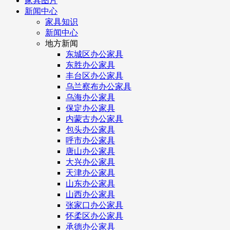
家具图片
新闻中心
家具知识
新闻中心
地方新闻
东城区办公家具
东胜办公家具
丰台区办公家具
乌兰察布办公家具
乌海办公家具
保定办公家具
内蒙古办公家具
包头办公家具
呼市办公家具
唐山办公家具
大兴办公家具
天津办公家具
山东办公家具
山西办公家具
张家口办公家具
怀柔区办公家具
承德办公家具