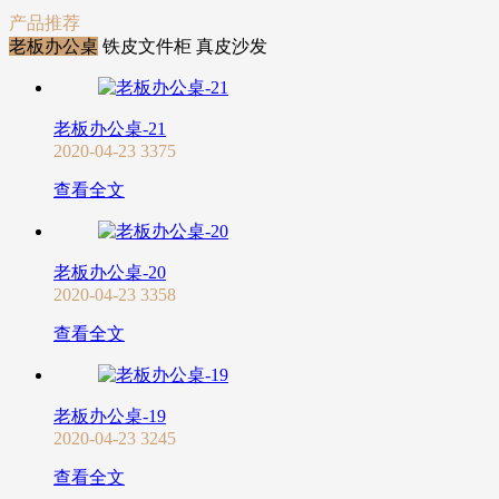
产品推荐
老板办公桌
铁皮文件柜
真皮沙发
老板办公桌-21
2020-04-23
3375
查看全文
老板办公桌-20
2020-04-23
3358
查看全文
老板办公桌-19
2020-04-23
3245
查看全文