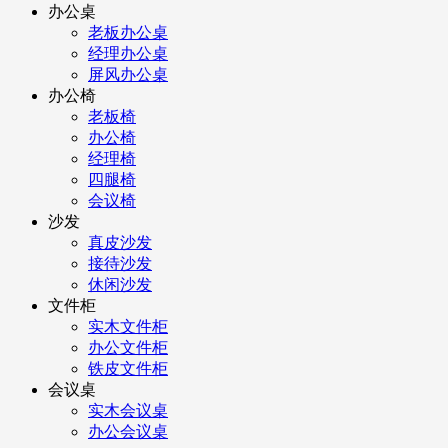
办公桌
老板办公桌
经理办公桌
屏风办公桌
办公椅
老板椅
办公椅
经理椅
四腿椅
会议椅
沙发
真皮沙发
接待沙发
休闲沙发
文件柜
实木文件柜
办公文件柜
铁皮文件柜
会议桌
实木会议桌
办公会议桌