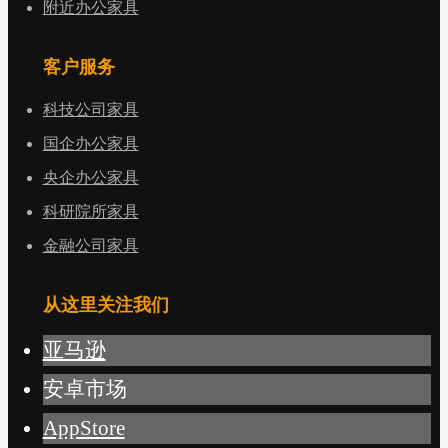
附近办公家具
客户服务
科技公司家具
国企办公家具
央企办公家具
科研院所家具
金融公司家具
从这里关注我们
亚马逊
安卓市场
AppStore