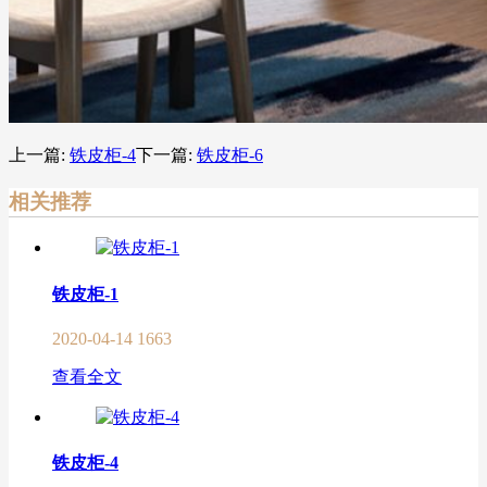
上一篇:
铁皮柜-4
下一篇:
铁皮柜-6
相关推荐
铁皮柜-1
2020-04-14
1663
查看全文
铁皮柜-4