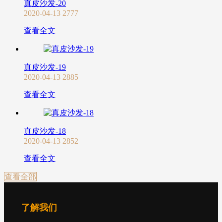
真皮沙发-20
2020-04-13
2777
查看全文
真皮沙发-19
2020-04-13
2885
查看全文
真皮沙发-18
2020-04-13
2852
查看全文
查看全部
了解我们