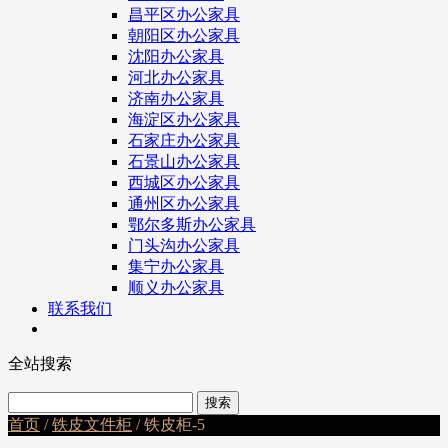
昌平区办公家具
朝阳区办公家具
沈阳办公家具
河北办公家具
济南办公家具
海淀区办公家具
石家庄办公家具
石景山办公家具
西城区办公家具
通州区办公家具
鄂尔多斯办公家具
门头沟办公家具
集宁办公家具
顺义办公家具
联系我们
全站搜索
首页
/
铁皮文件柜
/ 铁皮柜-5