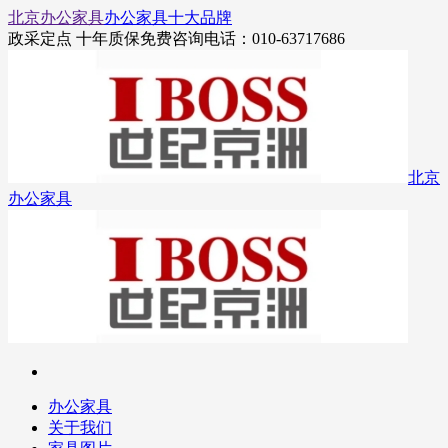
北京办公家具
办公家具十大品牌
政采定点 十年质保
免费咨询电话：010-63717686
北京
办公家具
办公家具
关于我们