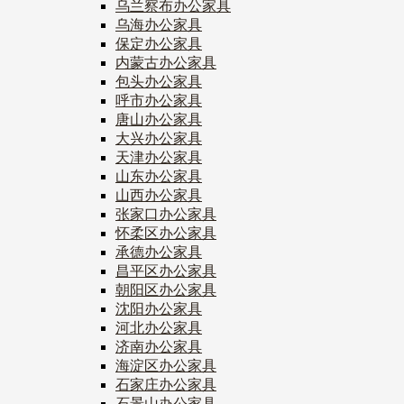
乌兰察布办公家具
乌海办公家具
保定办公家具
内蒙古办公家具
包头办公家具
呼市办公家具
唐山办公家具
大兴办公家具
天津办公家具
山东办公家具
山西办公家具
张家口办公家具
怀柔区办公家具
承德办公家具
昌平区办公家具
朝阳区办公家具
沈阳办公家具
河北办公家具
济南办公家具
海淀区办公家具
石家庄办公家具
石景山办公家具