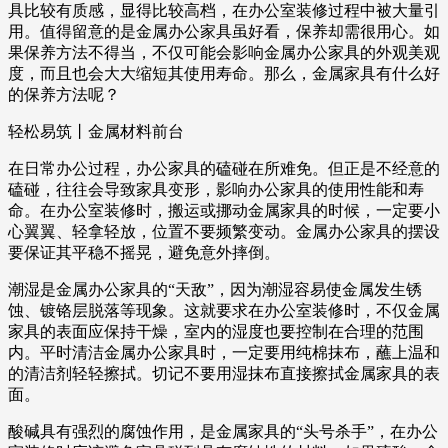
具比较有质感，显得比较高档，在办公室装修过程中被大量引
用。值得留意的是金属办公家具虽好看，保养却需很用心。如
果保养方法不得当，不仅可能会影响金属办公家具的外观美观
度，而且也会大大缩短其使用寿命。那么，金属家具有什么好
的保养方法呢？
轻松易筑丨金属材料前台
在日常办公过程，办公家具的磕碰在所难免。但正是不经意的
磕碰，往往会导致家具变形，影响办公家具的使用性能和寿
命。在办公室装修时，搬运或挪动金属家具的时候，一定要小
心翼翼、轻拿轻放，位置不要频繁变动。金属办公家具的摆设
要保证其平稳不摇晃，避免意外摔倒。
潮湿是金属办公家具的“天敌”，因为潮湿容易使金属发生锈
蚀、镀铬层脱落等现象。这就要求在办公室装修时，不仅金属
家具的表面应保持干燥，室内的湿度也要控制在合理的范围
内。平时清洁金属办公家具时，一定要用纯棉抹布，蘸上温和
的清洁剂轻轻擦拭。切记不要用湿抹布直接擦拭金属家具的表
面。
酸碱具有强烈的腐蚀作用，是金属家具的“头号杀手”，在办公