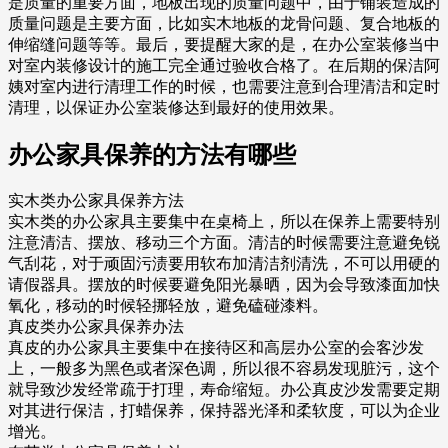
是质量的重要方面，地板出现的质量问题中，由于铺装造成的
质量问题是主要方面，比如实木地板的龙骨问题、复合地板的
伸缩缝问题等等。最后，要提醒大家的是，在办公室装修当中
对室内装修设计的施工完全通过验收合格了。在后期的保洁阿
姨对室内进行清理工作的时候，也需要注意到合理清洁和定时
清理，以保证办公室装修达到最好的使用效果。
办公家具保养的方法有哪些
实木类办公家具保养方法
实木类的办公家具主要集中在桌椅上，所以在保养上需要特别
注意清洁、摆放、移动三个方面。清洁的时候需要注意避免锐
气刮花，对于顽固污渍要用软布加清洁剂清洗，不可以用硬的
请假器具。摆放的时候要避免阳光暴晒，因为会导致漆面加快
氧化，移动的时候轻挪轻放，避免磕碰漆料。
真皮类办公家具保养办法
真皮的办公家具主要集中在接待区和高层办公室的会客沙发
上，一般多为黑色或者深色调，所以很不容易发现脏污，这个
就导致沙发经常疏于打理，寿命缩短。办公真皮沙发需要定期
对其进行保洁，打蜡保养，保持器光泽和柔软度，可以为企业
增光。