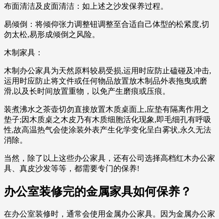
布面清洁及皮面清洁：如上述之沙发保养过程。
易倾倒：将倾仰张力调整钮调整至合适自己体型的松紧度,切
勿太松,易形成倾倒之风险。
木制家具：
木制办公家具为天然原料较易受损,运用时应防止磕碰及冲击,
运用时应防止将文件或任何物品放置放木制品外表拖曳或磨
滑,以及长时间放置重物，以免产生磨痕或压痕。
装煮沸水之茶壶切勿直接放置木质桌面上,应垫有隔离作用之
垫子;因木质桌之木皮乃有木质细胞活化现象,即毛细孔有呼吸
性,故高温热气会使涂装外表产生化学变化呈白雾状,永久无法
消除。
当然，除了以上这些办公家具，还有公司选择高档红木办公家
具、真皮沙发等等，都需要专门的保养!
办公室装修完的金属家具如何保养？
在办公室装修时，通常会使用金属办公家具。因为金属办公家