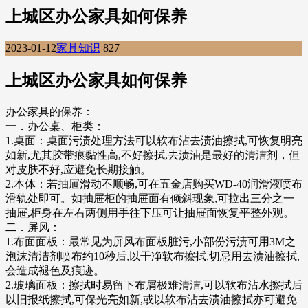
上城区办公家具如何保养
2023-01-12
家具知识
827
上城区办公家具如何保养
办公家具的保养：
一．办公桌、柜类：
1.桌面：桌面污渍处理方法可以软布沾去渍油擦拭,可恢复明亮
如新,尤其胶带痕黏性高,不好擦拭,去渍油是最好的清洁剂，但
对皮肤不好,应避免长期接触。
2.本体：若抽屉滑动不顺畅,可在五金店购买WD-40润滑液喷布
滑轨处即可。如抽屉柜的抽屉面有倾斜现象,可拉出三分之一
抽屉,柜身在左右两侧用手往下压可让抽屉面恢复平整外观。
二．屏风：
1.布面面板：最常见为屏风布面板脏污,小部份污渍可用3M之
泡沫清洁剂喷布约10秒后,以干净软布擦拭,切忌用去渍油擦拭,
会造成褪色及痕迹。
2.玻璃面板：擦拭时易留下布屑极难清洁,可以软布沾水擦拭后
以旧报纸擦拭,可保光亮如新,或以软布沾去渍油擦拭亦可避免