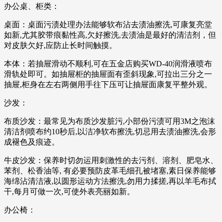
办公桌、柜类：
桌面：桌面污渍处理办法能够软布沾去渍油擦洗,可康复亮堂
如新,尤其胶带痕黏性高,欠好擦洗,去渍油是最好的清洁剂，但
对皮肤欠好,应防止长时间触摸。
本体：若抽屉滑动不顺利,可在五金店购买WD-40润滑液喷布
滑轨处即可。如抽屉柜的抽屉面有歪斜现象,可拉出三分之一
抽屉,柜身在左右两侧用手往下压可让抽屉面康复平整外观。
沙发：
布质沙发：最常见为布质沙发脏污,小部份污渍可用3M之泡沫
清洁剂喷布约10秒后,以洁净软布擦洗,切忌用去渍油擦洗,会形
成褪色及痕迹。
牛皮沙发：保养时切勿运用刺激性的去污剂、溶剂、肥皂水、
苯剂、松香油等, 有必要预防皮革毛细孔被堵塞,素日保养能够
海绵沾清洁液,以圆形运动方法擦洗,勿用力揉搓,再以羊毛布拭
干,每月可做一次,可使外表亮丽如新。
办公椅：