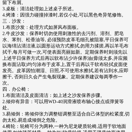
留下布屑。
3.桌板：清洁处理如上述桌子所述。
4.烤漆：因强力碰撞掉漆时,若仅小处,可以黑色奇异笔修饰。
三．沙发：
1.布质沙发：处理方式如屏风布面板。
2.牛皮沙发：保养时切勿使用刺激性的去污剂、溶剂、肥皂
水、苯剂、松香油等, 必须预防皮革毛细孔被阻塞,平日保养可
以海绵沾清洁液,以圆形运动方式擦拭,勿用力揉搓,再以羊毛布
拭干,每月可做一次,可使表面亮丽如新。定期保养时则须先以
上述平日保养方式后再以软布沾少许保养油(毋须太多,并应频
换布面沾取)均匀涂布于皮革上,置干后再以干软布轻拭皮面使
发亮。皮革因怕潮湿、日照,不可使用水擦拭,若有沾到水,应即
擦干, 否则日久会产生龟裂现象。定期保养建议每两季作一
次。
四．办公椅：
1.布面清洁及皮面清洁：如上述之沙发保养步骤。
2.倾仰有异音：可以用WD-40润滑液喷布轴心接点或弹簧等
处。
3.易倾倒：将倾仰张力调整钮调整至适合自己体型的松紧度,切
勿太松,易造成倾倒之危险。
4.椅轮：轮椅可分为两种,一种为尼龙硬质轮椅,适用于软地面