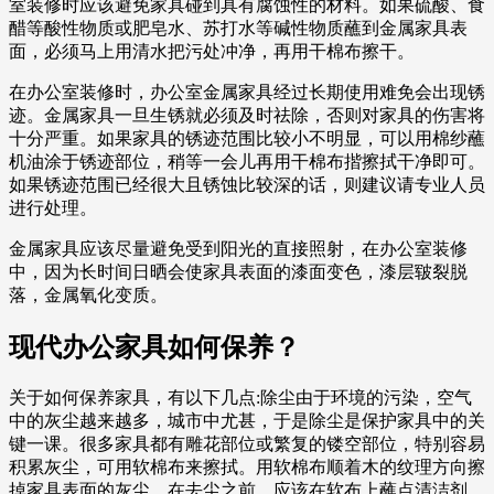
室装修时应该避免家具碰到具有腐蚀性的材料。如果硫酸、食
醋等酸性物质或肥皂水、苏打水等碱性物质蘸到金属家具表
面，必须马上用清水把污处冲净，再用干棉布擦干。
在办公室装修时，办公室金属家具经过长期使用难免会出现锈
迹。金属家具一旦生锈就必须及时祛除，否则对家具的伤害将
十分严重。如果家具的锈迹范围比较小不明显，可以用棉纱蘸
机油涂于锈迹部位，稍等一会儿再用干棉布揩擦拭干净即可。
如果锈迹范围已经很大且锈蚀比较深的话，则建议请专业人员
进行处理。
金属家具应该尽量避免受到阳光的直接照射，在办公室装修
中，因为长时间日晒会使家具表面的漆面变色，漆层皲裂脱
落，金属氧化变质。
现代办公家具如何保养？
关于如何保养家具，有以下几点:除尘由于环境的污染，空气
中的灰尘越来越多，城市中尤甚，于是除尘是保护家具中的关
键一课。很多家具都有雕花部位或繁复的镂空部位，特别容易
积累灰尘，可用软棉布来擦拭。用软棉布顺着木的纹理方向擦
掉家具表面的灰尘。在去尘之前，应该在软布上蘸点清洁剂。