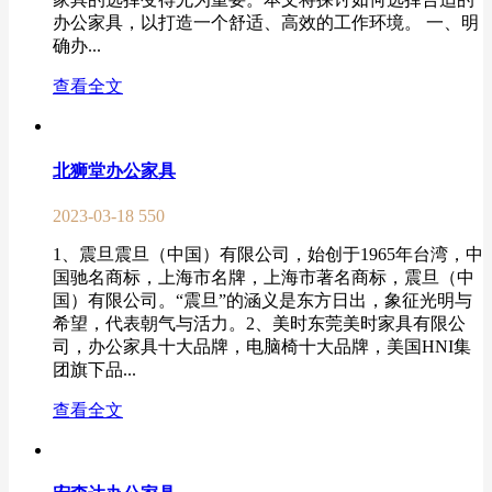
办公家具，以打造一个舒适、高效的工作环境。 一、明
确办...
查看全文
北狮堂办公家具
2023-03-18
550
1、震旦震旦（中国）有限公司，始创于1965年台湾，中
国驰名商标，上海市名牌，上海市著名商标，震旦（中
国）有限公司。“震旦”的涵义是东方日出，象征光明与
希望，代表朝气与活力。2、美时东莞美时家具有限公
司，办公家具十大品牌，电脑椅十大品牌，美国HNI集
团旗下品...
查看全文