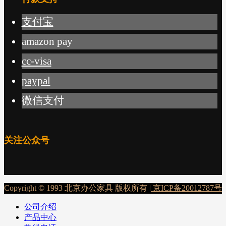
支付宝
amazon pay
cc-visa
paypal
微信支付
关注公众号
Copyright © 1993 北京办公家具 版权所有 |
京ICP备20012787号
公司介绍
产品中心