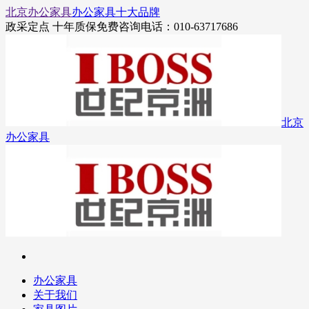
北京办公家具
办公家具十大品牌
政采定点 十年质保
免费咨询电话：010-63717686
北京
办公家具
办公家具
关于我们