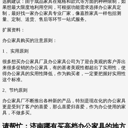
选购建议：由于成品家具在规格和款式等方面的种种限制，如
果想最大限度地利用空间，可根据功能需求选择办公家具定
制，最好找一家办公家具专业厂家，像嘉胜家具一样包括测
量、定制、送货、售后等环节一站式服务。
扩展资料：
办公家具购买的注意原则：
1 、实用原则
很多想买办公家具厂及办公家具公司为了迎合美观的客户弄出
来很多促销的办公家具，有的甚者美观性都超出了实用性，使
得办公家具的实用性降低，作为购买者，一定要把握好实用性
这个标准。
2、节约原则
办公家具厂不断推出各种新的产品，特别是现在化的办公家具
更是受到了客户的喜爱，那么喜爱归喜爱，作为办公使用的家
具，不做多买。
请帮忙：济南哪有买高档办公家具的地方