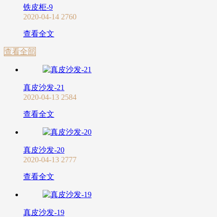
铁皮柜-9
2020-04-14
2760
查看全文
查看全部
真皮沙发-21
2020-04-13
2584
查看全文
真皮沙发-20
2020-04-13
2777
查看全文
真皮沙发-19