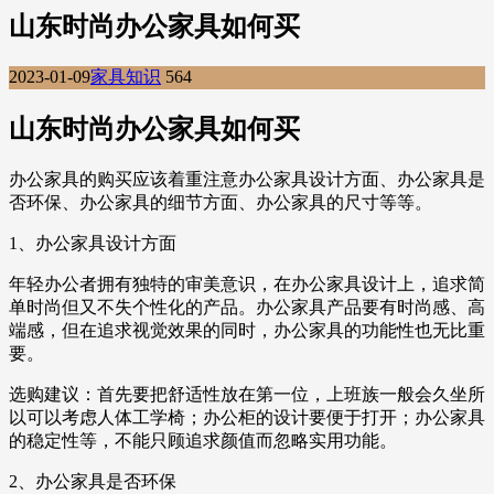
山东时尚办公家具如何买
2023-01-09
家具知识
564
山东时尚办公家具如何买
办公家具的购买应该着重注意办公家具设计方面、办公家具是
否环保、办公家具的细节方面、办公家具的尺寸等等。
1、办公家具设计方面
年轻办公者拥有独特的审美意识，在办公家具设计上，追求简
单时尚但又不失个性化的产品。办公家具产品要有时尚感、高
端感，但在追求视觉效果的同时，办公家具的功能性也无比重
要。
选购建议：首先要把舒适性放在第一位，上班族一般会久坐所
以可以考虑人体工学椅；办公柜的设计要便于打开；办公家具
的稳定性等，不能只顾追求颜值而忽略实用功能。
2、办公家具是否环保