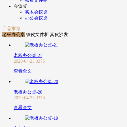
铁皮文件柜
会议桌
实木会议桌
办公会议桌
产品推荐
老板办公桌
铁皮文件柜
真皮沙发
老板办公桌-21
2020-04-23
3375
查看全文
老板办公桌-20
2020-04-23
3358
查看全文