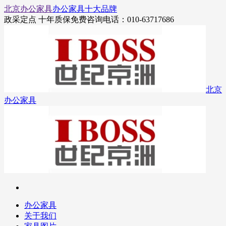
北京办公家具
办公家具十大品牌
政采定点 十年质保
免费咨询电话：010-63717686
北京
办公家具
办公家具
关于我们