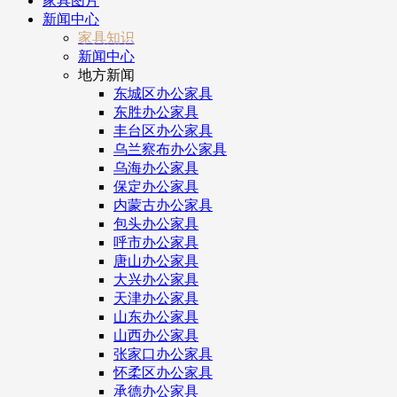
家具图片
新闻中心
家具知识
新闻中心
地方新闻
东城区办公家具
东胜办公家具
丰台区办公家具
乌兰察布办公家具
乌海办公家具
保定办公家具
内蒙古办公家具
包头办公家具
呼市办公家具
唐山办公家具
大兴办公家具
天津办公家具
山东办公家具
山西办公家具
张家口办公家具
怀柔区办公家具
承德办公家具