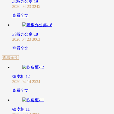
老板办公桌-19
2020-04-23
3245
查看全文
老板办公桌-18
2020-04-23
3063
查看全文
查看全部
铁皮柜-12
2020-04-14
2534
查看全文
铁皮柜-11