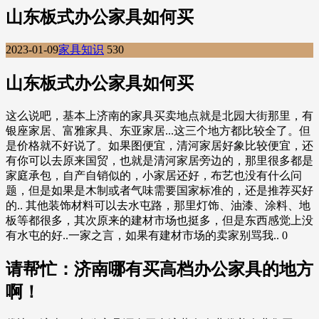
山东板式办公家具如何买
2023-01-09
家具知识
530
山东板式办公家具如何买
这么说吧，基本上济南的家具买卖地点就是北园大街那里，有
银座家居、富雅家具、东亚家居...这三个地方都比较全了。但
是价格就不好说了。如果图便宜，清河家居好象比较便宜，还
有你可以去原来国贸，也就是清河家居旁边的，那里很多都是
家庭承包，自产自销似的，小家居还好，布艺也没有什么问
题，但是如果是木制或者气味需要国家标准的，还是推荐买好
的.. 其他装饰材料可以去水屯路，那里灯饰、油漆、涂料、地
板等都很多，其次原来的建材市场也挺多，但是东西感觉上没
有水屯的好..一家之言，如果有建材市场的卖家别骂我.. 0
请帮忙：济南哪有买高档办公家具的地方
啊！