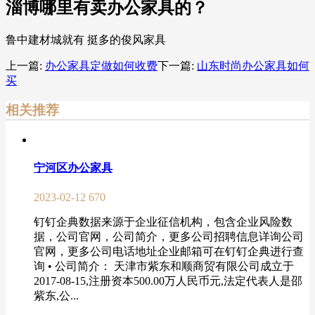
淄博哪里有卖办公家具的？
鲁中建材城就有 挺多的俊风家具
上一篇:
办公家具定做如何收费
下一篇:
山东时尚办公家具如何
买
相关推荐
宁河区办公家具
2023-02-12
670
钉钉企典数据来源于企业征信机构，包含企业风险数
据，公司官网，公司简介，更多公司招聘信息详询公司
官网，更多公司电话地址企业邮箱可在钉钉企典进行查
询 • 公司简介： 天津市紫东和顺商贸有限公司成立于
2017-08-15,注册资本500.00万人民币元,法定代表人是邵
紫东,公...