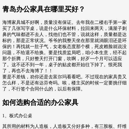
青岛办公家具在哪里买好？
海博家具城不好啊，质量没有保证。去年我在二楼右手第一家
买了几张写字桌，说是什么环保材料，拉回来两天，满屋子刺
鼻的气味都进不去人，找他们也不管，说就这样，质量都是达
标的，那是正常状况。爷爷的我整天坐在那里就淌眼泪还是环
保的！再找就一肚子气，女老板态度那个横，死皮赖脸就说没
问题，不给退不给换。要是找质监局吧，咱小本生意，经不起
那个折腾，只好整天打开门窗，吹啊，好歹一个月可以适应
了。这不还不到一年，桌子的贴皮都开始往下掉了。恨死我
了，再也不去海博了！！
要是不差钱，劝你还是去富尔玛看看吧。不过现在的家具贵又
怎么样，不是还有达芬奇吗。唉，楼主买的时候一定要挑仔细
了，不行签个合同什么的，以后有保障。
如何选购合适的办公家具
1、板式办公桌
其所用的材料为人造板，人造板又分好多种，有三胺板、纤维