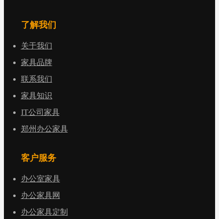
了解我们
关于我们
家具品牌
联系我们
家具知识
IT公司家具
郑州办公家具
客户服务
办公室家具
办公家具网
办公家具定制