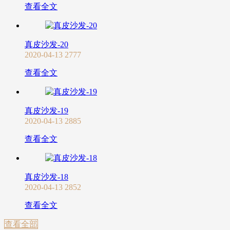
查看全文
真皮沙发-20
2020-04-13
2777
查看全文
真皮沙发-19
2020-04-13
2885
查看全文
真皮沙发-18
2020-04-13
2852
查看全文
查看全部