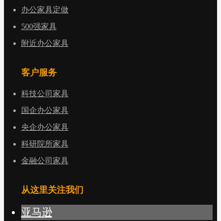
办公家具定做
500强家具
附近办公家具
客户服务
科技公司家具
国企办公家具
央企办公家具
科研院所家具
金融公司家具
从这里关注我们
亚马逊