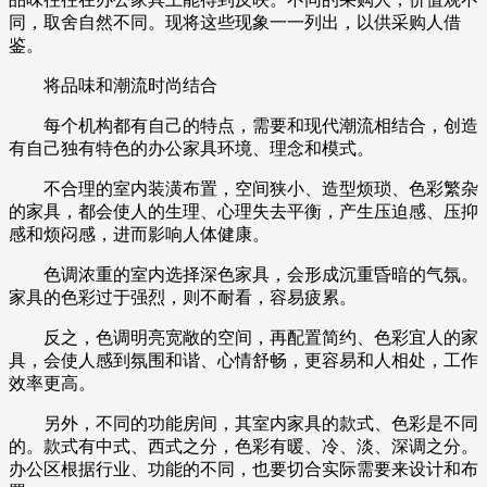
同，取舍自然不同。现将这些现象一一列出，以供采购人借
鉴。
将品味和潮流时尚结合
每个机构都有自己的特点，需要和现代潮流相结合，创造
有自己独有特色的办公家具环境、理念和模式。
不合理的室内装潢布置，空间狭小、造型烦琐、色彩繁杂
的家具，都会使人的生理、心理失去平衡，产生压迫感、压抑
感和烦闷感，进而影响人体健康。
色调浓重的室内选择深色家具，会形成沉重昏暗的气氛。
家具的色彩过于强烈，则不耐看，容易疲累。
反之，色调明亮宽敞的空间，再配置简约、色彩宜人的家
具，会使人感到氛围和谐、心情舒畅，更容易和人相处，工作
效率更高。
另外，不同的功能房间，其室内家具的款式、色彩是不同
的。款式有中式、西式之分，色彩有暖、冷、淡、深调之分。
办公区根据行业、功能的不同，也要切合实际需要来设计和布