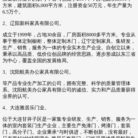
方米，建筑面积6,000平方米，注册资金50万元，年生产量为
6.5万个。
2、辽阳新科家具有限公司。
成立于1999年，占地30余亩，厂房面积8000多平方米。专业从
事于整体定制橱柜，整体定制木门，辽宁定制家具。集研发，
生产，销售，服务为一体的专业实木生产企业。自创立以来，
秉承以高品质、低价位创品牌的经营思路。逐步形成以东三省
为中心，覆盖全国的发展格局。
3、沈阳航美办公家具有限公司。
等产品专业生产加工的公司，拥有完整、科学的质量管理体
系。沈阳航美办公家具有限公司的诚信、实力和产品质量获得
业界的认可。
4、大连雅居乐门业。
位于大连甘井子区是一家集专业研发、生产、销售、服务为一
体的室内套装门生产企业，主要生产免漆门，烤漆门，套装
门，高分子门。企业秉承“与时俱进，不断创新，没有最好，