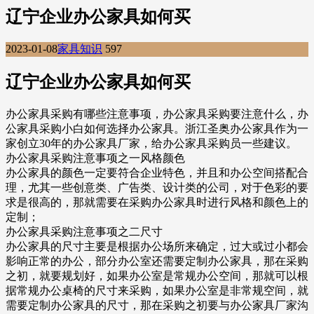
辽宁企业办公家具如何买
2023-01-08
家具知识
597
辽宁企业办公家具如何买
办公家具采购有哪些注意事项，办公家具采购要注意什么，办
公家具采购小白如何选择办公家具。浙江圣奥办公家具作为一
家创立30年的办公家具厂家，给办公家具采购员一些建议。
办公家具采购注意事项之一风格颜色
办公家具的颜色一定要符合企业特色，并且和办公空间搭配合
理，尤其一些创意类、广告类、设计类的公司，对于色彩的要
求是很高的，那就需要在采购办公家具时进行风格和颜色上的
定制；
办公家具采购注意事项之二尺寸
办公家具的尺寸主要是根据办公场所来确定，过大或过小都会
影响正常的办公，部分办公室还需要定制办公家具，那在采购
之初，就要规划好，如果办公室是常规办公空间，那就可以根
据常规办公桌椅的尺寸来采购，如果办公室是非常规空间，就
需要定制办公家具的尺寸，那在采购之初要与办公家具厂家沟