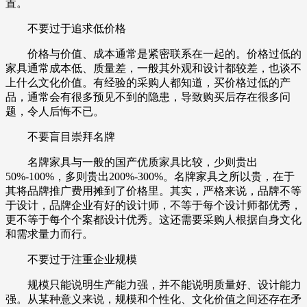
置。
不要过于追求低价格
价格与价值、成本通常是紧密联系在一起的。价格过低的
家具通常成本低、质量差，一般其外观和设计都较差，也谈不
上什么文化价值。有经验的采购人都知道，买价格过低的产
品，通常会有很多预见不到的隐患，导致购买后存在很多问
题，令人后悔不已。
不要盲目崇拜名牌
名牌家具与一般的国产优质家具比较，少则贵出
50%-100%，多则贵出200%-300%。名牌家具之所以贵，在于
其将品牌推广费用摊到了价格里。其实，严格来说，品牌不等
于设计，品牌企业有好的设计师，不等于每个设计师都优秀，
更不等于每个个案都设计优秀。这还需要采购人根据自身文化
和需求量力而行。
不要过于注重企业规模
规模只能说明生产能力强，并不能说明质量好、设计能力
强。从某种意义来说，规模和个性化、文化价值之间还存在矛