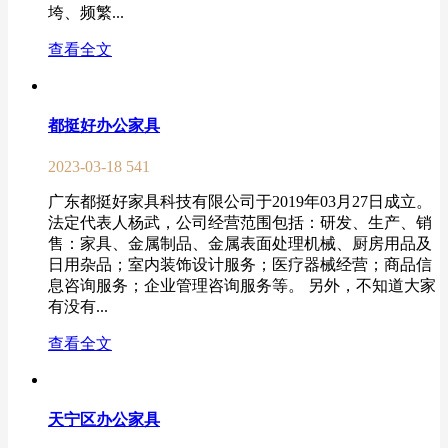
垮、频繁...
查看全文
都挺好办公家具
2023-03-18
541
广东都挺好家具科技有限公司于2019年03月27日成立。
法定代表人杨武，公司经营范围包括：研发、生产、销
售：家具、金属制品、金属表面处理机械、厨房用品及
日用杂品；室内装饰设计服务；医疗器械经营；商品信
息咨询服务；企业管理咨询服务等。 另外，不知道大家
有没有...
查看全文
天宁区办公家具