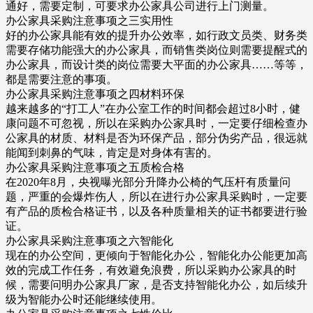
通好，需要定制，可要求办公家具公司进行上门测量。
办公家具采购注意事项之三实用性
好的办公家具能有效的提升办公效率，如行政文员类、财务类
需要存储功能强大的办公家具，而销售类岗位则需要提醒式的
办公家具，而设计类的岗位需要大平面的办公家具……等等，
都是需要注意的事项。
办公家具采购注意事项之四材料环保
越来越多的“打工人”在办公室工作的时间都会超过8小时，健
康问题不可忽视，所以在采购办公家具时，一定要仔细检查办
公家具的材质、材料是否为环保产品，部分伪劣产品，很远就
能闻到刺鼻的气味，肯定是对身体有害的。
办公家具采购注意事项之五质检合格
在2020年8月，央视曝光部分升降办公椅的气压杆有质量问
题，严重的会爆炸伤人，所以在进行办公家具采购时，一定要
有产品的质检合格证书，以及各种质量相关的证书都要进行验
证。
办公家具采购注意事项之六智能化
现在的办公空间，更倾向于智能化办公，智能化办公能更加高
效的完成工作任务，有效避免浪费，所以采购办公家具的时
候，需要问明办公家具厂家，是否支持智能化办公，如后续升
级为智能办公时还能继续使用。