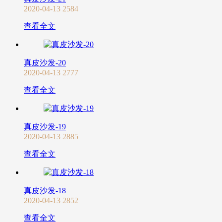
2020-04-13
2584
查看全文
真皮沙发-20
2020-04-13
2777
查看全文
真皮沙发-19
2020-04-13
2885
查看全文
真皮沙发-18
2020-04-13
2852
查看全文