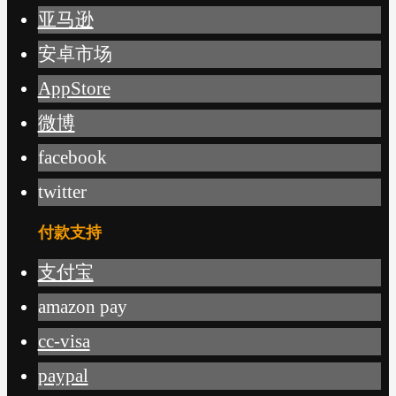
亚马逊
安卓市场
AppStore
微博
facebook
twitter
付款支持
支付宝
amazon pay
cc-visa
paypal