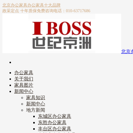
北京办公家具
办公家具十大品牌
政采定点 十年质保
免费咨询电话：010-63717686
北京
办公家具
关于我们
家具图片
新闻中心
家具知识
新闻中心
地方新闻
东城区办公家具
东胜办公家具
丰台区办公家具