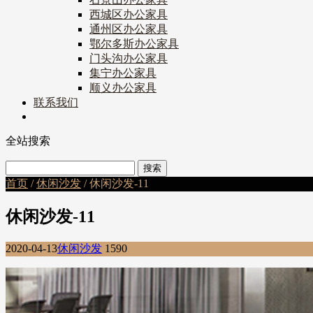
西城区办公家具
通州区办公家具
鄂尔多斯办公家具
门头沟办公家具
集宁办公家具
顺义办公家具
联系我们
全站搜索
首页
/
休闲沙发
/ 休闲沙发-11
休闲沙发-11
2020-04-13
休闲沙发
1590