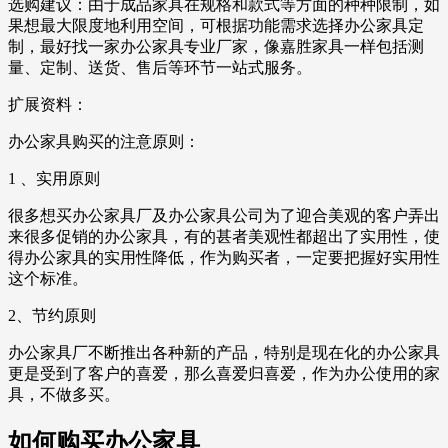
选购建议：由于成品家具在规格和款式等方面的种种限制，如
果想最大限度地利用空间，可根据功能需求选择办公家具定
制，最好找一家办公家具专业厂家，像嘉胜家具一样包括测
量、定制、送货、售后等环节一站式服务。
扩展资料：
办公家具购买的注意原则：
1 、实用原则
很多想买办公家具厂及办公家具公司为了迎合美观的客户弄出
来很多促销的办公家具，有的甚者美观性都超出了实用性，使
得办公家具的实用性降低，作为购买者，一定要把握好实用性
这个标准。
2、节约原则
办公家具厂不断推出各种新的产品，特别是现在化的办公家具
更是受到了客户的喜爱，那么喜爱归喜爱，作为办公使用的家
具，不做多买。
如何购买办公家具