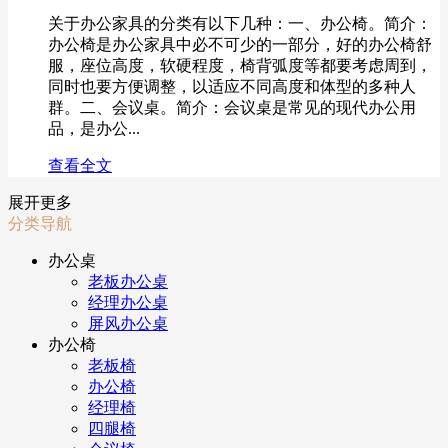
关于办公家具的分类有以下几种：一、办公椅。简介：
办公椅是办公家具中必不可少的一部分，好的办公椅舒
服，座位高度，软硬程度，椅背弧度等都要考虑周到，
同时也要方便调整，以适应不同高度和体型的多种人
群。二、会议桌。简介：会议桌是常见的现代办公用
品，是办公...
查看全文
展开更多
分类导航
办公桌
老板办公桌
经理办公桌
屏风办公桌
办公椅
老板椅
办公椅
经理椅
四腿椅