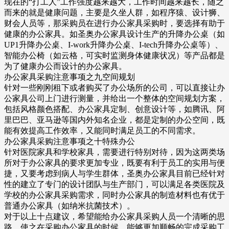
现在的“打工人”工作强度越来越大，工作时间越来越长，随之
而来的就是健康问题，主要是久坐人群，如程序猿、设计狮、
财会人员等，那采购员在进行办公家具采购时，要选择有助于
健康的办公家具。如圣奥办公家具设计生产的升降办公桌（如
UP1升降办公桌、I-work升降办公桌、I-tech升降办公桌等）、
智能办公椅（如云格，可实时监测身体健康状况）等产品都是
为了健康办公而设计的办公家具。
办公家具采购注意事项之九空间规划
针对一些刚刚租下或者购买了办公场所的公司，可以直接让办
公家具公司上门进行测量，并给出一个整体的空间规划方案，
包括风格颜色搭配、办公家具定制、创意设计等，如腾讯、阿
里巴巴、亚马逊等国内外知名企业，都是定制的办公空间，既
能有效提高工作效率，又能同时满足员工的不同需求。
办公家具采购注意事项之十特殊办公
针对医院家具和学校家具，需要进行特别对待，因为这两类场
所对于办公家具的要求更加专业，既要有利于员工的实用与便
捷，又要考虑到病人与学生群体，圣奥办公家具目前已经针对
性的建立了专门的设计团队与生产部门，可以满足各类医院及
学校的办公家具采购需求，同时办公家具的制造材料也有优于
普通办公家具（如纳米抗菌技术）。
对于以上十点建议，希望能给办公家具采购人员一个清晰的思
路，使之在采购办公家具的时候，能够更加顺畅的完成采购工