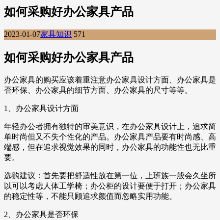
如何采购好办公家具产品
2023-01-07
家具知识
571
如何采购好办公家具产品
办公家具的购买应该着重注意办公家具设计方面、办公家具是
否环保、办公家具的细节方面、办公家具的尺寸等等。
1、办公家具设计方面
年轻办公者拥有独特的审美意识，在办公家具设计上，追求简
单时尚但又不失个性化的产品。办公家具产品要有时尚感、高
端感，但在追求视觉效果的同时，办公家具的功能性也无比重
要。
选购建议：首先要把舒适性放在第一位，上班族一般会久坐所
以可以考虑人体工学椅；办公柜的设计要便于打开；办公家具
的稳定性等，不能只顾追求颜值而忽略实用功能。
2、办公家具是否环保