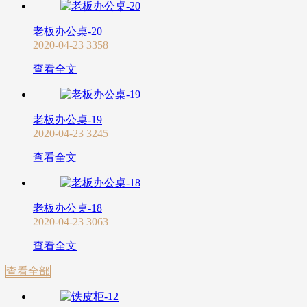
老板办公桌-20
2020-04-23
3358
查看全文
老板办公桌-19
2020-04-23
3245
查看全文
老板办公桌-18
2020-04-23
3063
查看全文
查看全部