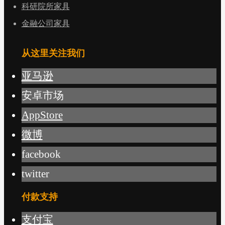
科研院所家具
金融公司家具
从这里关注我们
亚马逊
安卓市场
AppStore
微博
facebook
twitter
付款支持
支付宝