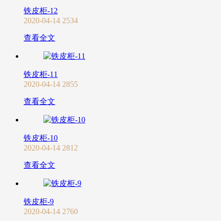
铁皮柜-12
2020-04-14
2534
查看全文
铁皮柜-11
2020-04-14
2855
查看全文
铁皮柜-10
2020-04-14
2812
查看全文
铁皮柜-9
2020-04-14
2760