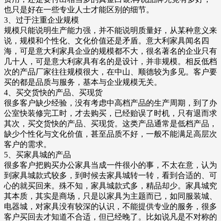
也只是好在一些专业人士才能区别的细节。
3、过于注重企业规模
规模只能说明生产能力强，并不能说明质量好，从某种意义来
说，规模和个性化、文化价值还是矛盾。意大利家具闻名四
海，可是意大利家具企业的规模都不大，很名著名的企业只有
几十人，可是意大利家具有名的是设计，并非规模。相反低档
次的产品厂家往往规模很大，在中山、顺德较为多见。客户要
买的都是品质与服务，基本与企业规模无关。
4、买交货快的产品、买现货
很多客户缺少经验，没有考虑中高档产品的生产周期，到了办
公室快装修完工时，才去购买，已经贻误了时机，只有退而求
其次，买交货快的产品、买现货。这类产品通常是低档产品，
缺少个性化与文化价值，甚至品质不好，一般不能满足高层次
客户的需求。
5、买家具城的产品
很多客户把购买办公家具当成一件很小的事，不太在意，认为
到家具城款式较多，到时候去家具城转一转，看到合适的、可
心的就买回来。殊不知，家具城款式多，精品却少。家具城究
其本质，其实是商场，只是以家具为主题而已，如同服装城、
电器城，对家具没有较深的认识，不能提供专业的服务，很多
客户买回去才知道不合适，但已经晚了。比如说凡是不对称的