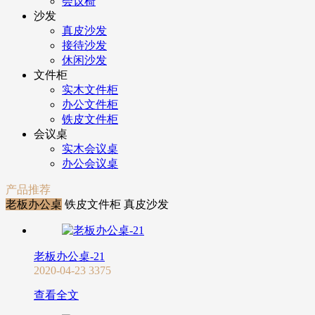
会议椅
沙发
真皮沙发
接待沙发
休闲沙发
文件柜
实木文件柜
办公文件柜
铁皮文件柜
会议桌
实木会议桌
办公会议桌
产品推荐
老板办公桌
铁皮文件柜
真皮沙发
老板办公桌-21
2020-04-23
3375
查看全文