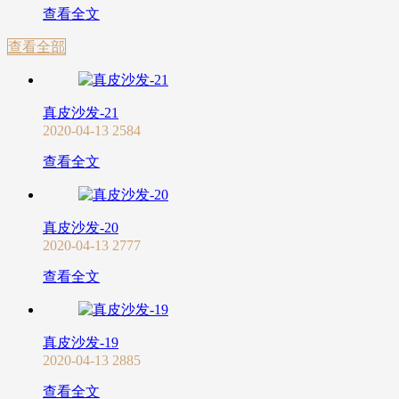
查看全文
查看全部
真皮沙发-21
2020-04-13
2584
查看全文
真皮沙发-20
2020-04-13
2777
查看全文
真皮沙发-19
2020-04-13
2885
查看全文