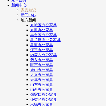
家具图片
新闻中心
家具知识
新闻中心
地方新闻
东城区办公家具
东胜办公家具
丰台区办公家具
乌兰察布办公家具
乌海办公家具
保定办公家具
内蒙古办公家具
包头办公家具
呼市办公家具
唐山办公家具
大兴办公家具
天津办公家具
山东办公家具
山西办公家具
张家口办公家具
怀柔区办公家具
承德办公家具