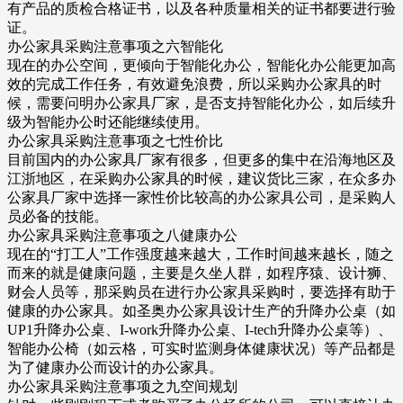
有产品的质检合格证书，以及各种质量相关的证书都要进行验
证。
办公家具采购注意事项之六智能化
现在的办公空间，更倾向于智能化办公，智能化办公能更加高
效的完成工作任务，有效避免浪费，所以采购办公家具的时
候，需要问明办公家具厂家，是否支持智能化办公，如后续升
级为智能办公时还能继续使用。
办公家具采购注意事项之七性价比
目前国内的办公家具厂家有很多，但更多的集中在沿海地区及
江浙地区，在采购办公家具的时候，建议货比三家，在众多办
公家具厂家中选择一家性价比较高的办公家具公司，是采购人
员必备的技能。
办公家具采购注意事项之八健康办公
现在的“打工人”工作强度越来越大，工作时间越来越长，随之
而来的就是健康问题，主要是久坐人群，如程序猿、设计狮、
财会人员等，那采购员在进行办公家具采购时，要选择有助于
健康的办公家具。如圣奥办公家具设计生产的升降办公桌（如
UP1升降办公桌、I-work升降办公桌、I-tech升降办公桌等）、
智能办公椅（如云格，可实时监测身体健康状况）等产品都是
为了健康办公而设计的办公家具。
办公家具采购注意事项之九空间规划