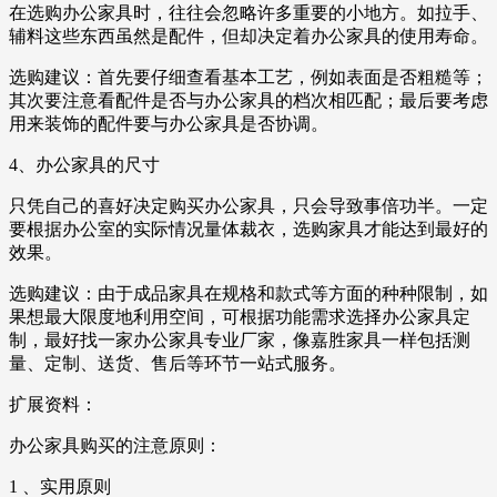
在选购办公家具时，往往会忽略许多重要的小地方。如拉手、
辅料这些东西虽然是配件，但却决定着办公家具的使用寿命。
选购建议：首先要仔细查看基本工艺，例如表面是否粗糙等；
其次要注意看配件是否与办公家具的档次相匹配；最后要考虑
用来装饰的配件要与办公家具是否协调。
4、办公家具的尺寸
只凭自己的喜好决定购买办公家具，只会导致事倍功半。一定
要根据办公室的实际情况量体裁衣，选购家具才能达到最好的
效果。
选购建议：由于成品家具在规格和款式等方面的种种限制，如
果想最大限度地利用空间，可根据功能需求选择办公家具定
制，最好找一家办公家具专业厂家，像嘉胜家具一样包括测
量、定制、送货、售后等环节一站式服务。
扩展资料：
办公家具购买的注意原则：
1 、实用原则