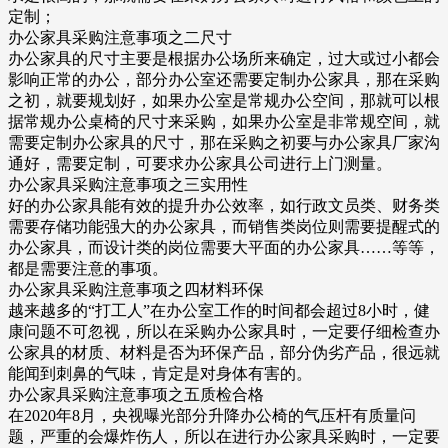
定制；
办公家具采购注意事项之二尺寸
办公家具的尺寸主要是根据办公场所来确定，过大或过小都会
影响正常的办公，部分办公室还需要定制办公家具，那在采购
之初，就要规划好，如果办公室是常规办公空间，那就可以根
据常规办公桌椅的尺寸来采购，如果办公室是非常规空间，就
需要定制办公家具的尺寸，那在采购之初要与办公家具厂家沟
通好，需要定制，可要求办公家具公司进行上门测量。
办公家具采购注意事项之三实用性
好的办公家具能有效的提升办公效率，如行政文员类、财务类
需要存储功能强大的办公家具，而销售类岗位则需要提醒式的
办公家具，而设计类的岗位需要大平面的办公家具……等等，
都是需要注意的事项。
办公家具采购注意事项之四材料环保
越来越多的“打工人”在办公室工作的时间都会超过8小时，健
康问题不可忽视，所以在采购办公家具时，一定要仔细检查办
公家具的材质、材料是否为环保产品，部分伪劣产品，很远就
能闻到刺鼻的气味，肯定是对身体有害的。
办公家具采购注意事项之五质检合格
在2020年8月，央视曝光部分升降办公椅的气压杆有质量问
题，严重的会爆炸伤人，所以在进行办公家具采购时，一定要