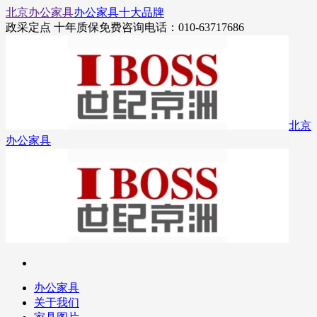
北京办公家具
办公家具十大品牌
政采定点 十年质保
免费咨询电话：010-63717686
北京
办公家具
办公家具
关于我们