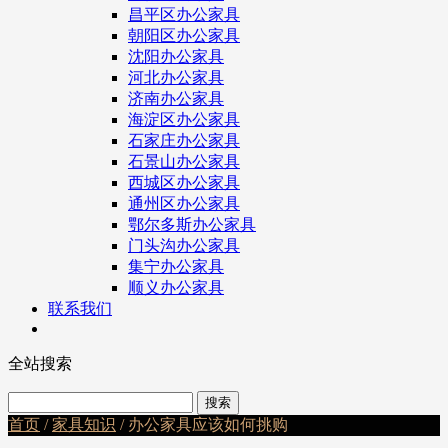
昌平区办公家具
朝阳区办公家具
沈阳办公家具
河北办公家具
济南办公家具
海淀区办公家具
石家庄办公家具
石景山办公家具
西城区办公家具
通州区办公家具
鄂尔多斯办公家具
门头沟办公家具
集宁办公家具
顺义办公家具
联系我们
全站搜索
首页
/
家具知识
/ 办公家具应该如何挑购