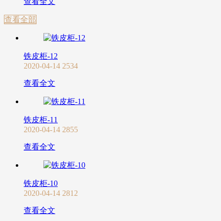
查看全文
查看全部
铁皮柜-12
2020-04-14
2534
查看全文
铁皮柜-11
2020-04-14
2855
查看全文
铁皮柜-10
2020-04-14
2812
查看全文