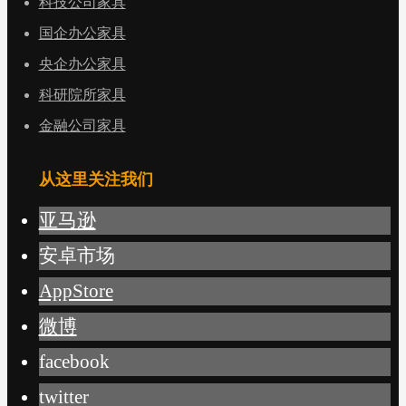
科技公司家具
国企办公家具
央企办公家具
科研院所家具
金融公司家具
从这里关注我们
亚马逊
安卓市场
AppStore
微博
facebook
twitter