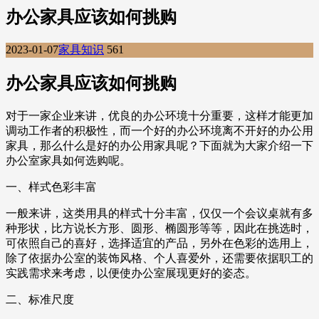
办公家具应该如何挑购
2023-01-07
家具知识
561
办公家具应该如何挑购
对于一家企业来讲，优良的办公环境十分重要，这样才能更加
调动工作者的积极性，而一个好的办公环境离不开好的办公用
家具，那么什么是好的办公用家具呢？下面就为大家介绍一下
办公室家具如何选购呢。
一、样式色彩丰富
一般来讲，这类用具的样式十分丰富，仅仅一个会议桌就有多
种形状，比方说长方形、圆形、椭圆形等等，因此在挑选时，
可依照自己的喜好，选择适宜的产品，另外在色彩的选用上，
除了依据办公室的装饰风格、个人喜爱外，还需要依据职工的
实践需求来考虑，以便使办公室展现更好的姿态。
二、标准尺度