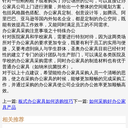
针对一些刚刚租下或者购买了办公场所的公司，可以直接让办
公家具公司上门进行测量，并给出一个整体的空间规划方案，
包括风格颜色搭配、办公家具定制、创意设计等，如腾讯、阿
里巴巴、亚马逊等国内外知名企业，都是定制的办公空间，既
能有效提高工作效率，又能同时满足员工的不同需求。
办公家具采购注意事项之十特殊办公
针对医院家具和学校家具，需要进行特别对待，因为这两类场
所对于办公家具的要求更加专业，既要有利于员工的实用与便
捷，又要考虑到病人与学生群体，圣奥办公家具目前已经针对
性的建立了专门的设计团队与生产部门，可以满足各类医院及
学校的办公家具采购需求，同时办公家具的制造材料也有优于
普通办公家具（如纳米抗菌技术）。
对于以上十点建议，希望能给办公家具采购人员一个清晰的思
路，使之在采购办公家具的时候，能够更加顺畅的完成采购工
作，并通过采购的办公家具使公司企业的办公效率更加顺畅高
效。
上一篇:
板式办公家具如何选购技巧
下一篇:
如何采购好办公家
具产品
相关推荐