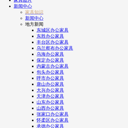
家具图片
新闻中心
家具知识
新闻中心
地方新闻
东城区办公家具
东胜办公家具
丰台区办公家具
乌兰察布办公家具
乌海办公家具
保定办公家具
内蒙古办公家具
包头办公家具
呼市办公家具
唐山办公家具
大兴办公家具
天津办公家具
山东办公家具
山西办公家具
张家口办公家具
怀柔区办公家具
承德办公家具