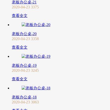
老板办公桌-21
2020-04-23
3375
查看全文
老板办公桌-20
2020-04-23
3358
查看全文
老板办公桌-19
2020-04-23
3245
查看全文
老板办公桌-18
2020-04-23
3063