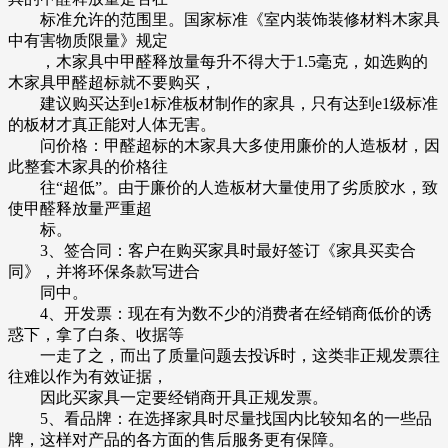
标准允许的范围里。国家标准《室内装饰装修材料木家具
中有害物质限量》规定
，木家具中甲醛释放量每升不得大于1.5毫克，如选购的
木家具甲醛超标就不要购买，
建议购买达到e1标准板材制作的家具，只有达到e1级标准
的板材才真正能对人体无害。
问价格：甲醛超标的木家具大多使用廉价的人造板材，因
此整套木家具的价格往
往“超低”。由于廉价的人造板材大量使用了劣质胶水，致
使甲醛释放量严重超
标。
3、签合同：客户在购买家具时最好签订《家具买卖合
同》，并将环保条款写进合
同中。
4、开发票：现在有为数不少的消费者在经销商低价的诱
惑下，拿了白条、收据等
一走了之，而出了质量问题去投诉时，这类非正规发票往
往难以作为有效证据，
因此买家具一定要经销商开具正规发票。
5、看品牌：在选择家具时尽量找国内比较知名的一些品
牌，这样对产品的各方面的售后服务更有保障。