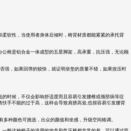
和柔软性，当使用者身体后倾时，椅背材质都能紧紧的承托背
办公椅是铝合金一体成型的五星脚架，高承重，抗压强，无论顾
是否强，如果回弹的较快，就证明坐垫的质量不错，如果按压时
低的时候，不仅会影响舒适度而且容易引发腰椎或颈部病等症
扶手不能的过于高，这样会导致肩膀高耸,也很容易引发腰背
有多种颜色可挑选，出众的颜值和坐感，升级空间格调。
择，一般这种椅子的选用的地盘和气压棒都非常的差，可以通过双