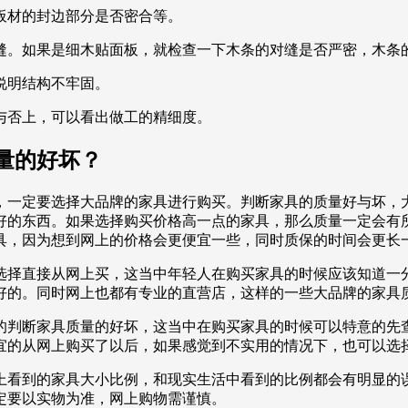
板材的封边部分是否密合等。
缝。如果是细木贴面板，就检查一下木条的对缝是否严密，木条
说明结构不牢固。
与否上，可以看出做工的精细度。
量的好坏？
，一定要选择大品牌的家具进行购买。判断家具的质量好与坏，
好的东西。如果选择购买价格高一点的家具，那么质量一定会有
具，因为想到网上的价格会更便宜一些，同时质保的时间会更长
选择直接从网上买，这当中年轻人在购买家具的时候应该知道一
好的。同时网上也都有专业的直营店，这样的一些大品牌的家具
的判断家具质量的好坏，这当中在购买家具的时候可以特意的先
宜的从网上购买了以后，如果感觉到不实用的情况下，也可以选
上看到的家具大小比例，和现实生活中看到的比例都会有明显的
定要以实物为准，网上购物需谨慎。