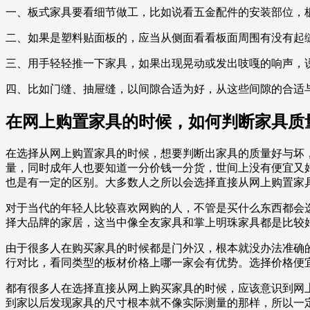
一、板式家具要看细节做工，比如说看五金配件的安装部位，
二、如果是塑料贴面板的，应当从侧面看看板面周围有没有起
三、用手轻轻推一下家具，如果出现晃动或发出吱嘎的响声，
四、比如门缝、抽屉缝，以间隙合适为好，从这些间隙的合适
在网上购置家具的时候，如何判断家具质
在选择从网上购置家具的时候，想要判断出家具的质量好与坏
量，同时成年人也要知道一分价钱一分货，世间上没有便宜又
也是有一定的区别。大多数人之所以会选择直接从网上购置家
对于当代的年轻人比较喜欢网购的人，不管是买什么东西都会
择大品牌的家居，这当中像全友家具和掌上明珠家具都是比较
由于很多人在购买家具的时候都是门外汉，根本就没办法准确
行对比，看同类型的板材价格上哪一家会有优势。选择价格便
都有很多人在选择直接从网上购买家具的时候，应该意识到网
到家以后发现家具的尺寸根本就不像实际测量的那样，所以一