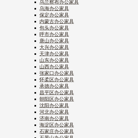
乌兰察布办公家具
乌海办公家具
保定办公家具
内蒙古办公家具
包头办公家具
呼市办公家具
唐山办公家具
大兴办公家具
天津办公家具
山东办公家具
山西办公家具
张家口办公家具
怀柔区办公家具
承德办公家具
昌平区办公家具
朝阳区办公家具
沈阳办公家具
河北办公家具
济南办公家具
海淀区办公家具
石家庄办公家具
石景山办公家具