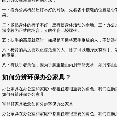
区分办公椅质量好坏的方法：
一：看办公桌椅品质好不好的时候，先看各个接缝的位置是否
果。
二：紧贴身体的椅子不好，应有使身体活动的余地。三：办公
深度较为正式的场合，人的坐姿比较端坐。
五：扶手的高度就座时，如果是习惯将双手垂放的人，不妨选
六：椅背的高度喜欢正襟危坐的人，除了可以选择没有扶手、靠
的重量。
八：有扶手者为佳，因为手腕重量由内肘部所支承，如肘部由
如何分辨环保办公家具？
办公家具在办公室和家庭中都担任着很重要的角色。我们在购
如何分辨环保办公家具：
军鼎轩家具教您如何分辨环保办公家具
办公家具在办公室和家庭中都担任着很重要的角色。我们在购