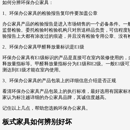
如何分辨环保办公家具：
1、环保办公家具的检验报告复印件要加盖公章
办公家具产品的检验报告是进入市场销售的一个必备条件。一
监督检验。委托检验时检验机构只对所送样品负责，可信程度
验报告上大都有涂改过的痕迹，并且没有检验专用公章、没有
2、环保办公家具甲醛释放量标识是E1级
环保办公家具有E1级标识的产品是直接可在室内装修使用的
释放量指标等。甲醛释放量指标分为E1级和E2级。一般E1级可
测达到E1级才能在室内使用。
3、环保办公家具的产品包装上的详细信息介绍是否正规
看清环保办公家具产品包装上的执行标准，最好选用有国家标
家认为标注越详细的办公家具品牌，其诚信度越高。
记住以上几点，帮助您选购环保办公家具。
板式家具如何辨别好坏