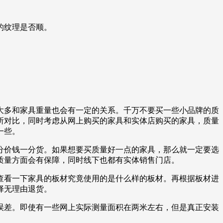
的纹理是否顺。
大多和家具重量也会有一定的关系。千万不要买一些小品牌的质
所对比，同时考虑从网上购买的家具和实体店购买的家具，质量
一些。
分价钱一分货。如果想要买质量好一点的家具，那么就一定要选
质量方面会有保障，同时线下也都有实体销售门店。
查看一下家具的板材究竟使用的是什么样的板材。再根据板材进
择无理由退货。
误差。即使有一些网上实际测量面积在两米左右，但是真正安装