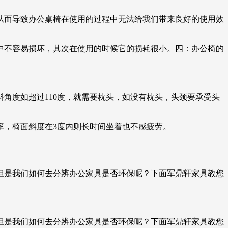
从而导致办公桌椅在使用的过程中无法给我们带来良好的使用效
中不容易损坏，其次在使用的时候它的损耗很小。四：办公椅的
角度如超过110度，就需要枕头，如没有枕头，头颈要承受头
率，椅面斜度在3度内则长时间坐着也不感疲劳。
但是我们如何去分辨办公家具是否环保呢？下面军鼎轩家具教您
但是我们如何去分辨办公家具是否环保呢？下面军鼎轩家具教您