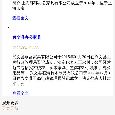
简介 上海环环办公家具有限公司成立于2014年，位于上
海市宝...
查看全文
兴文县办公家具
2023-03-19
488
兴文县永富家具有限公司于2015年01月20日在兴文县工
商行政管理局登记成立。法定代表人王永付，公司经营
范围包括实木楼梯、实木家具、整体衣柜、橱柜、办公
用品等。 兴文县石海竹木制品有限公司于2008年12月31
日在兴文县工商行政管理局登记成立。法定代表人杜建
平，公...
查看全文
展开更多
分类导航