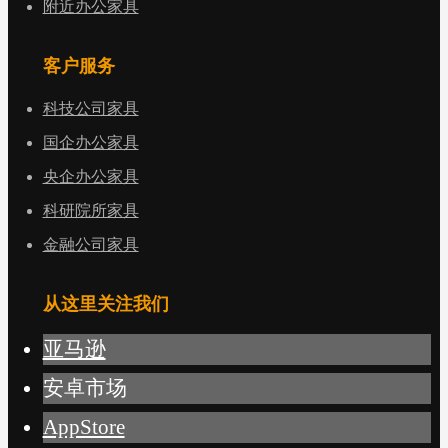
附近办公家具
客户服务
科技公司家具
国企办公家具
央企办公家具
科研院所家具
金融公司家具
从这里关注我们
亚马逊
安卓市场
AppStore