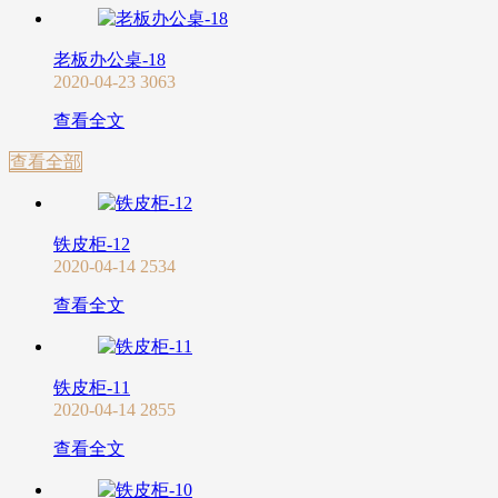
老板办公桌-18
2020-04-23
3063
查看全文
查看全部
铁皮柜-12
2020-04-14
2534
查看全文
铁皮柜-11
2020-04-14
2855
查看全文