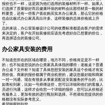
报价也不一样，这是因为他们选用的装修材料不一样。如果人
们选择了质量较好而且健康环保的材料会比那些材质一般的材
料要贵，还有一些客户喜欢购买实木办公家具，那么它的价格
也会比板式办公家具高出许多。这样装修的总体价格就上升
了。
总的来说，办公室装修设计公司的收费标准都是由客户的需求
来决定的，客户在开始装修前应该先考虑好自己想要的价位，
再选择适合的装修公司。
办公家具安装的费用
不知道您所在的区域在哪里，地方不同，价格肯定是不一样
的；也不知道您说的办公类家具具体指的哪些：老板桌？普通
办公桌？文件柜？知道了具体您想安装的家具这个价格才有实
用价值。商家的报价都属于商业机密的，建议您最好能和商家
一对一沟通。现在有很多从事家居配送安装服务的平台的，比
如青松到家，比如一号师傅这些，您可以详细和他们的客服人
员进行沟通，这样才会给您一个详细的报价，您可以从价格还
有服务上，更加有效的进行甄别和选择。不然谁给您提供的价
格都没有实际参考意义。
希望能帮助到您。