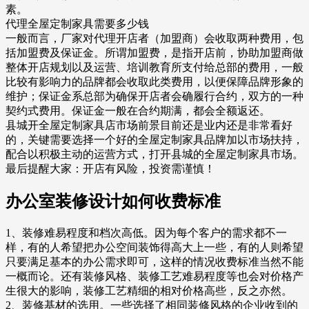
素。
代理全屋定制家具需要多少钱
一般而言，厂家对代理开店者（加盟商）会收取两种费用，包
括加盟费及保证金。所谓加盟费，是指开店前，协助加盟商做
整体开店规划以及运营、培训教育所支付给总部的费用，一般
比较有影响力的品牌都会收取此类费用，以便保障品牌形象的
维护；保证金系总部为确保开店者会确履行合约，双方的一种
契约式费用。保证金一般在合约期满，都会全额返还。
县城开全屋定制家具店市场前景目前还是业内还是非常看好
的，关键需要选择一个好的全屋定制家具品牌加以市场扶持，
配合以积极主动的运营方式，打开县城的全屋定制家具市场。
最后提醒大家：开店有风险，投资需谨慎！
办公室装修设计如何收费标准
1、装修难易程度和档次高低。因为每个客户的需求都不一
样，有的人希望把办公空间装饰得高大上一些，有的人则希望
只要满足基本的办公需求即可，这样的情况收费标准当然不能
一概而论。还有装修风格、装修工艺难易程度等也会对价格产
生很大的影响，装修工艺精细的相对价格高些，反之亦然。
2、装修基材的选用。一些选择了相同装修风格的企业收到的