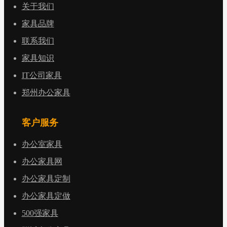
关于我们
家具品牌
联系我们
家具知识
IT公司家具
郑州办公家具
客户服务
办公室家具
办公家具网
办公家具定制
办公家具定做
500强家具