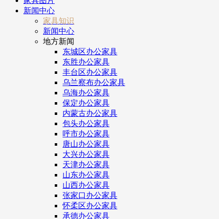
家具图片
新闻中心
家具知识
新闻中心
地方新闻
东城区办公家具
东胜办公家具
丰台区办公家具
乌兰察布办公家具
乌海办公家具
保定办公家具
内蒙古办公家具
包头办公家具
呼市办公家具
唐山办公家具
大兴办公家具
天津办公家具
山东办公家具
山西办公家具
张家口办公家具
怀柔区办公家具
承德办公家具