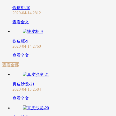
铁皮柜-10
2020-04-14
2812
查看全文
铁皮柜-9
2020-04-14
2760
查看全文
查看全部
真皮沙发-21
2020-04-13
2584
查看全文