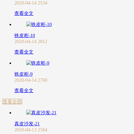
2020-04-14
2534
查看全文
铁皮柜-10
2020-04-14
2812
查看全文
铁皮柜-9
2020-04-14
2760
查看全文
查看全部
真皮沙发-21
2020-04-13
2584