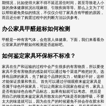
期情况，比如使得大家不得不延迟居住时间，甚至导致老人小
孩的身体健康状况出现麻烦、引致疾病等等。那么上文为了可
以帮助避免类似的情况，不仅仅介绍了家具含有甲醛的原因，
而且还分析了购置过程中的判断方法以供参考。
办公家具甲醛超标如何检测
甲醛是一种有害气体，会危害人体健康。下面，我们来看看办
公室家具的甲醛如何检测是否超标吧。
如何鉴定家具环保标不标准？
家具在生产和运输的过程中会产生很多的有害物质，所以要使
家具不受有害物质的感染就可以通过每个渠道严格把好关。选
择有品牌的家具，先了解这个品牌的实力，销量好不好，这样
才能保证质量和售后。 首先可以通过仔细观察来鉴定家具是
否属于绿色环保家具，可以让商家出示国家合格证书，家具上
是否有贴绿色合格产品标志，如果有贴就可以考虑。 然后是
用自己的嗅觉来鉴定家具所散发出的气味是否刺激呼吸，不要
太大的味道就可以，因为在生产的时候避免不掉会存在胶水和