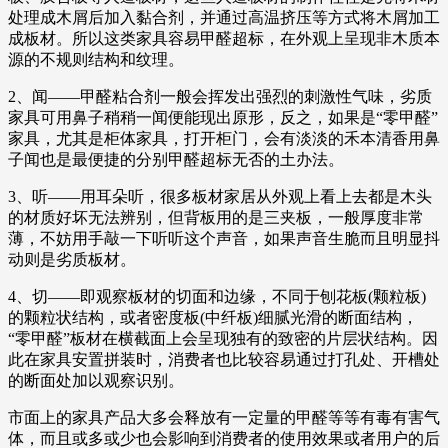
处理成木屑后加入黏合剂，并通过高温挤压等方式将木屑加工
成板材。所以这类家具容易甲醛超标，在外观上呈现非木质本
源的不规则结构和纹理。
2、闻——甲醛粘合剂一般会挥发出强烈的刺激性气味，劣质
家具可用鼻子稍稍一闻便能现出原形，反之，如果是“零甲醛”
家具，尤其是柜体家具，打开柜门，会有淡淡的禾本清香用鼻
子闻也是最便捷的分别甲醛超标无否的土办法。
3、听——用耳朵听，很多板材家居从外观上看上去都是木头
的材质好坏无法辨别，但背板用的是三夹板，一般厚度非常
薄，不妨用手敲一下听听这个声音，如果声音生脆而且明显抖
动则是劣质板材。
4、切——即观察板材的切面和边缘，不同于刨花板(颗粒板)
的颗粒状结构，或者密度板(中纤板)细腻光滑的断面结构，
“零甲醛”板材在横截面上会呈现独有的致密的片层状结构。因
此在家具安置拼装时，消费者也比较容易通过打孔处、开槽处
的断面处加以观察识别。
市面上的家具产品大多会释放有一定量的甲醛等等有毒有害气
体，而且或多或少也会影响到消费者的使用效果或者用户的后