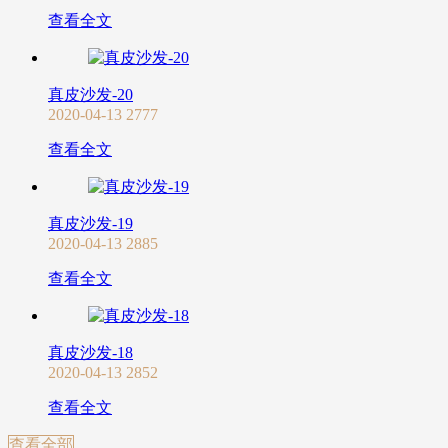
查看全文
真皮沙发-20
2020-04-13
2777
查看全文
真皮沙发-19
2020-04-13
2885
查看全文
真皮沙发-18
2020-04-13
2852
查看全文
查看全部