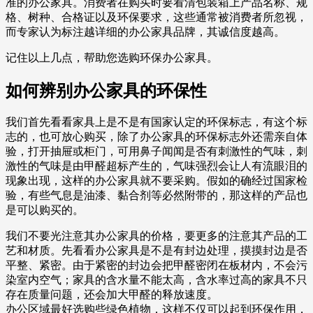
准的办公家具。消费者在购买时要看清包装箱上产品名称、规
格、树种、合格证以及环保要求，这些通常被消费者所忽视，
而专家认为标注越详细的办公家具品牌，其诚信度越高。
记住以上几点，帮助您选购环保办公家具。
如何辨别办公家具的环保性
我们首先看看家具上是不是有国家认定的环保标志，有这个标
志的，也可放心购买，除了办公家具的环保标志外还需亲自体
验，打开抽屉或柜门，可用鼻子闻闻是否有刺激性的气味，刺
激性的气味是由甲醛超标产生的，气味强烈会让人有流眼泪的
现象出现，这样的办公家具就不要采购。假如的确经过国家检
验，有些气息是油漆、黏合剂等必然附带的，那这样的产品也
是可以购买的。
我们不要光注意其办公家具的价格，要更多的注意其产品的工
艺和材质。先看看办公家具是不是有封边处理，摸摸封边是否
平整、紧密。由于紧密的封边会把甲醛密闭在板材内，不会污
染室内空气；家具的含水量不能太高，含水率过高的家具不只
存在质量问题，还会加大甲醛的释放速度。
办公区域最好选购些绿色植物，这样不仅可以起到环保作用，