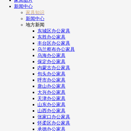
家具图片
新闻中心
家具知识
新闻中心
地方新闻
东城区办公家具
东胜办公家具
丰台区办公家具
乌兰察布办公家具
乌海办公家具
保定办公家具
内蒙古办公家具
包头办公家具
呼市办公家具
唐山办公家具
大兴办公家具
天津办公家具
山东办公家具
山西办公家具
张家口办公家具
怀柔区办公家具
承德办公家具