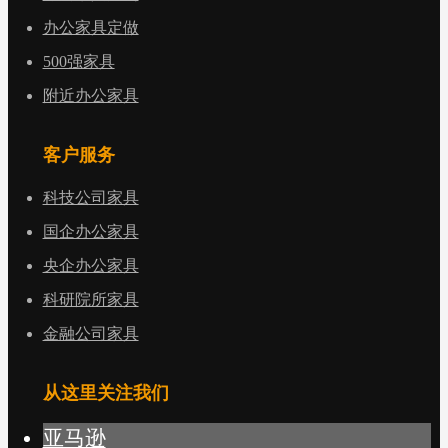
办公家具定做
500强家具
附近办公家具
客户服务
科技公司家具
国企办公家具
央企办公家具
科研院所家具
金融公司家具
从这里关注我们
亚马逊