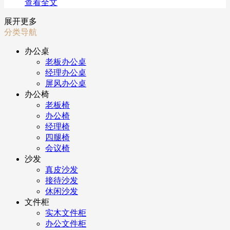
查看全文
展开更多
分类导航
办公桌
老板办公桌
经理办公桌
屏风办公桌
办公椅
老板椅
办公椅
经理椅
四腿椅
会议椅
沙发
真皮沙发
接待沙发
休闲沙发
文件柜
实木文件柜
办公文件柜