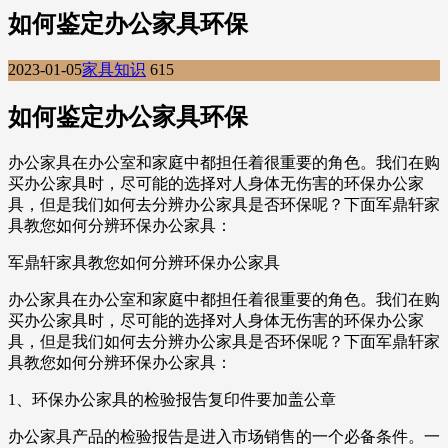
如何鉴定办公家具环保
2023-01-05
家具知识
615
如何鉴定办公家具环保
办公家具在办公室和家庭中都担任着很重要的角色。我们在购
买办公家具时，尽可能的选择对人身体无伤害的环保办公家
具，但是我们如何去分辨办公家具是否环保呢？下面军鼎轩家
具教您如何分辨环保办公家具：
军鼎轩家具教您如何分辨环保办公家具
办公家具在办公室和家庭中都担任着很重要的角色。我们在购
买办公家具时，尽可能的选择对人身体无伤害的环保办公家
具，但是我们如何去分辨办公家具是否环保呢？下面军鼎轩家
具教您如何分辨环保办公家具：
1、环保办公家具的检验报告复印件要加盖公章
办公家具产品的检验报告是进入市场销售的一个必备条件。一