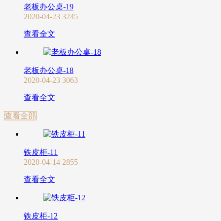
老板办公桌-19
2020-04-23
3245
查看全文
老板办公桌-18
2020-04-23
3063
查看全文
查看全部
铁皮柜-11
2020-04-14
2855
查看全文
铁皮柜-12