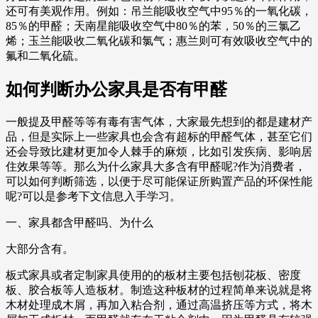
还可有美观作用。例如：吊兰能吸收空气中95％的一氧化碳，
85％的甲醛；天南星能吸收空气中80％的苯，50％的三氯乙
烯；玉兰能吸收二氧化碳和氯气；惠兰则可有效吸收空气中的
氟和二氧化硫。
如何判断办公家具是否有甲醛
一般提及甲醛等等有毒有害气体，大家最先想到的都是建材产
品，但是实际上一些家具也会含有超标的甲醛气体，甚至它们
还会导致比建材更加令人棘手的麻烦，比如引发疾病、影响居
住效果等等。那么为什么家具大多含有甲醛呢?作为消费者，
可以如何判断筛选，以便于尽可能保证所购置产品的环保性能
呢?可以是参考下文信息入手学习。
一、家具都含甲醛吗、为什么
大部分含有。
板式家具或者定制家具使用的的板材主要包括刨花板、密度
板、胶合板等人造板材。制造这种板材的过程简单来说就是将
木材处理成木屑，再加入粘合剂，通过高温挤压等方式，将木