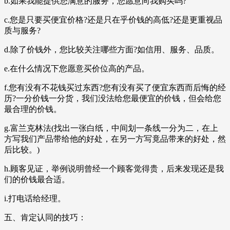
b.如果我能提供您满意的服务，您愿意向我购买吗?
c.您是只要买便宜价格?还是只在乎价钱的高低?还是更重视品
质与服务?
d.除了价钱外，您比较关注哪些方面?如信用、服务、品质。
e.在什么情况下您愿意买价位高的产品。
f.您有没有不花钱买过东西?您有没有买了便宜东西而后悔的经
历?一分价钱一分货，我们没法给您最便宜的价钱，但会给您
最合理的价钱。
g.富兰克林法(找出一张白纸，中间划一条线一分为二，在上
方写我们产品带给他的好处，在另一方写竟品带来的好处，然
后比较。)
h.顾客见证，举例说明曾经一个顾客觉得贵，后来发现还是我
们的价钱最合适。
i.打电话给经理。
五、肯定认同的技巧：