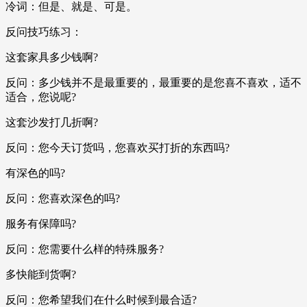
冷词：但是、就是、可是。
反问技巧练习：
这套家具多少钱啊?
反问：多少钱并不是最重要的，最重要的是您喜不喜欢，适不
适合，您说呢?
这套沙发打几折啊?
反问：您今天订货吗，您喜欢买打折的东西吗?
有深色的吗?
反问：您喜欢深色的吗?
服务有保障吗?
反问：您需要什么样的特殊服务?
多快能到货啊?
反问：您希望我们在什么时候到最合适?