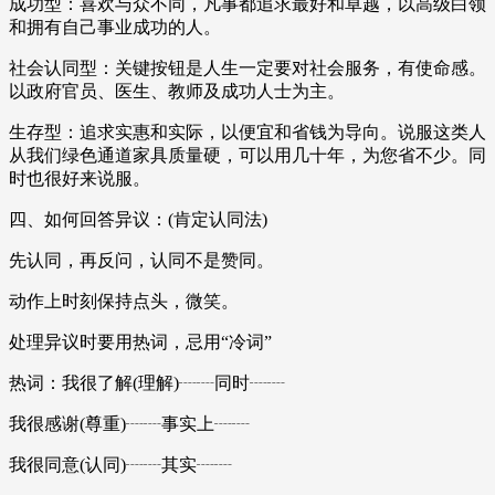
成功型：喜欢与众不同，凡事都追求最好和卓越，以高级白领
和拥有自己事业成功的人。
社会认同型：关键按钮是人生一定要对社会服务，有使命感。
以政府官员、医生、教师及成功人士为主。
生存型：追求实惠和实际，以便宜和省钱为导向。说服这类人
从我们绿色通道家具质量硬，可以用几十年，为您省不少。同
时也很好来说服。
四、如何回答异议：(肯定认同法)
先认同，再反问，认同不是赞同。
动作上时刻保持点头，微笑。
处理异议时要用热词，忌用“冷词”
热词：我很了解(理解)┈┈同时┈┈
我很感谢(尊重)┈┈事实上┈┈
我很同意(认同)┈┈其实┈┈