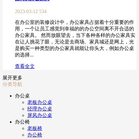
2023-03-12
534
在办公室的装修设计中，办公家具占据着十分重要的作
用，一个让员工感觉到幸福的的办公空间离不开合适的
办公家具。 然而放眼望去，当下各种各样的办公家具实
在让人挑花了眼，无论是去商场、家具城还是网上，光
是购买一种类型的办公家具就能让你头大，例如办公桌
的选择...
查看全文
展开更多
分类导航
办公桌
老板办公桌
经理办公桌
屏风办公桌
办公椅
老板椅
办公椅