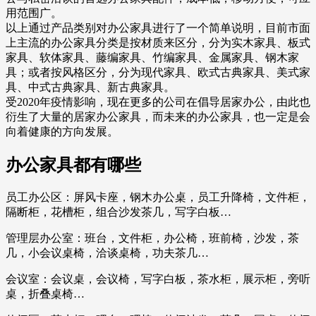
用范围广。
以上通过产品类别对办公家具进行了一个简单说明，目前市面
上主流的办公家具分类是按材质来区分，分为实木家具、板式
家具、软体家具、藤编家具、竹编家具、金属家具、钢木家
具；或者按风格区分，分为现代家具、欧式古典家具、美式家
具、中式古典家具、新古典家具。
受2020年疫情影响，现在更多的公司在倡导居家办公，由此也
衍生了大量的居家办公家具，而未来的办公家具，也一定是会
向着健康的方向发展。
办公家具都有哪些
员工办公区：屏风卡座，钢木办公桌，员工升降椅，文件柜，
隔断柜，花槽柜，组合沙发茶几，写字白板…
管理层办公室：班台，文件柜，办公椅，班前椅，沙发，茶
几，小会议桌椅，洽谈桌椅，功夫茶几…
会议室：会议桌，会议椅，写字白板，茶水柜，展示柜，旁听
桌，折叠桌椅…