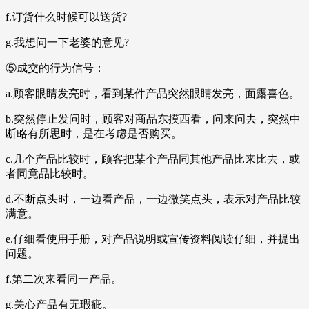
f.订货什么时候可以送货?
g.我想问一下老婆的意见?
⑤成交的行为信号：
a.顾客眼睛发亮时，看到某件产品突然眼睛发亮，面露喜色。
b.突然停止发问时，顾客对商品东摸西看，问来问去，突然中
断略有所思时，是在考虑是否购买。
c.几个产品比较时，顾客把某个产品同其他产品比来比去，或
者同竟品比较时。
d.不断点头时，一边看产品，一边微笑点头，表示对产品比较
满意。
e.仔细看使用手册，对产品说明或宣传资料阅读仔细，并提出
问题。
f.第二次来看同一产品。
g.关心产品有无瑕疵。