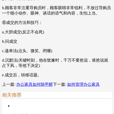
h.顾客非常注重导购员时，顾客眼睛非常锐利，不放过导购员
一个细小动作、眼神、谈话的语气和内容，生怕上当。
⑥成交的方法和技巧：
a.大胆成交(反正不会死)
b.问成交
c.递单法(点头、微笑、闭嘴)
d.沉默法(关键时刻，他在犹豫时，千万不要抢说，谁抢说就
占下风，等他下决定)
e.成交后，转移话题。
上一篇:
办公家具如何除甲醛
下一篇:
如何管理办公家具
相关推荐