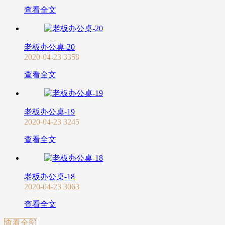
查看全文
老板办公桌-20
2020-04-23
3358
查看全文
老板办公桌-19
2020-04-23
3245
查看全文
老板办公桌-18
2020-04-23
3063
查看全文
查看全部