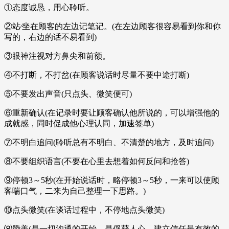
①态度诚恳，用心聆听。
②站∕坐在顾客的左边记笔记。(在左边顾客很容易看到你和你
写的，右边的话不易看到)
③眼神注视对方鼻尖和前额。
④不打断，不打岔(在顾客说话时尽量不要中途打断)
⑤不要发出声音(只点头、微笑便可)
⑥重新确认(在记录时要让顾客确认他所说的，可以增强他的
成就感，同时促成他心理认同，加速签单)
⑦不明白追问(聆听总有不明白、不清楚的地方，及时追问)
⑧不要组织语言(不要在心里去想着如何反问和抢答)
⑨停顿3～5秒(在开始说话时，略停顿3～5秒，一来可以使顾
客喘口气，二来为自己整理一下思路。)
⑩点头微笑(在谈话过程中，不停地点头微笑)
⑻赞美(是一切沟通的开始，是俘获人心，建立信任最有效的