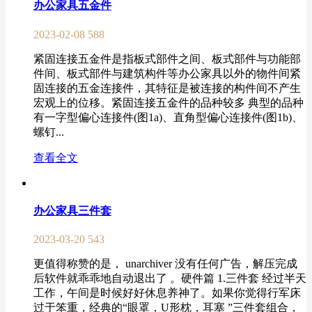
办公家具五金件
2023-02-08
588
紧固连接五金件是指板式部件之间、板式部件与功能部
件间、板式部件与建筑构件等办公家具以外的物件间紧
固连接的五金连接件，其特征是被连接的构件间不产生
宏观上的位移。紧固连接五金件的品种较多 典型的品种
有一字型偏心连接件(图1a)、直角型偏心连接件(图1b)、
螺钉...
查看全文
办公家具三件套
2023-03-20
543
更值得称赞的是， unarchiver 没有任何广告，解压完成
后软件就乖乖地自动退出了 。硬件篇 1.三件套 经过半天
工作，午间是时候好好休息养神了。如果你觉得行军床
过于笨重，经典的“眼罩，U形枕，耳塞 ”三件套组合，