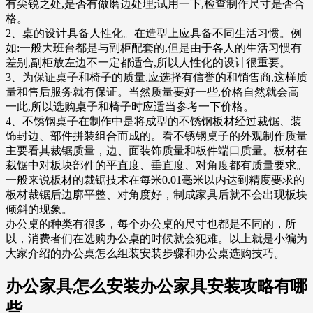
有尖锐之处,是否有做磨边处理;试用一下,检查制作尺寸是否合
格。
2、桌的设计具备人性化。在造型上应具备不同生活习惯。例
如:一般大班台都是与副柜配套的,但是由于各人的生活习惯有
差别,副柜放左边不一定都适合,所以人性化的设计很重要。
3、为保证桌子和椅子的质量,应选择有信誉的和销售商,这样质
量和售后服务就有保证。当然质量要好一些,价格自然就会高
一此,所以选购桌子和椅子时应适当参考一下价格。
4、不锈钢桌子在制作中是将成型的不锈钢板材经过裁锯、装
饰封边、部件拼装组合而成的。看不锈钢桌子的外观制作质量
主要看其裁锯质量，边、面装饰质量和板件端口质量。板材在
裁锯中对板块部件的平直度、垂直度、对角度都有质量要求。
一般来说板材的裁锯技术在每米0.01毫米以内达到精度要求的
板材裁锯后边廓平整、对角度好，制成家具后就不会出现板块
倾斜的现象。
办公桌的种类有很多，每个办公桌的尺寸也都是不同的，所
以，消费者们在选购办公桌的时候就会犯难。以上就是小编为
大家介绍的办公桌怎么组装安装步骤和办公桌选购技巧。
办公家具怎么安装办公家具安装攻略有哪
些