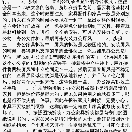
行。 2、步骤二 寄到公司或者企业的办公家具，往往
会是一个比较大套的包裹。所以在拆装之前，需要将这些材料
全部拿出来。这个时候要注意，家具配件和家具一般是分别放
的，所以在拆装的时候不要混在一起了。拿出材料的时候要注
意不要让他们放在一起，也要避免让硬物划到了家具。接着就
将材料放到一边，进行一个个的安装。可以先安装办公桌，办
公椅，办公文件柜，最后再来安装办公屏风。 3、步骤
三 办公家具拆装中，屏风的拆装是比较困难的。安装屏风
的时候，要将屏风支撑的单脚全部装上，然后如果办公桌是L
型位，就找到办公桌的L型脚以及连接件的盖子，让屏风对准
这个办公桌的L型脚的位置装平，接着将中立柱装上，用连接
件将两块屏风和中立柱固定在一起。然后要查看屏风是否稳定
住的，查看屏风落空的脚是否落地就好了。并且为了稳定屏
风，最好两个人一起来做，这样保险一些。 办公家具拆装注
意事项 1、注意硬物接触：办公家具虽然不是特别昂贵的
家具，但是造价还是挺大的，所以如果使用之前就损坏了，那
也是得不偿失的一件事。因此在拆装家具的时候一定要小心，
家具不要接触到硬物，这样能够一定程度上家具被划伤或者损
坏了。 2、按照图纸拆装：办公家具拆装都是有专门的图
纸说明书的，大家如果不是特别专长的人士，最好是按照这个
图纸的指示一个个步骤来进行，否则就是乱来了，可能会出现
差错。 3、配件安装小心：家具拆装使用到各种各样的配