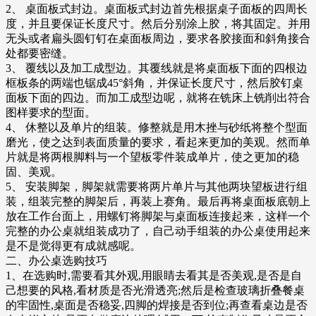
2、 桌面板式封边。桌面板式封边首先根据桌子面板的四周长
度，并且要保证长度尺寸。然后分别涂上胶，将其固定。并用
无头或者扁头圆钉钉在桌面板周边，要求各胶接面和斜角接合
处都要密缝。
3、 覆线以及加工成型边。其覆线就是将桌面板下面的四根边
框板条的两端也锯成45°斜角，并保证长度尺寸，然后胶钉桌
面板下面的四边。而加工成型边呢，就将在铣床上铣削出符合
图样要求的型面。
4、 休整以及单片的组装。修整就是用木挫与砂纸将整个型面
磨光，使之达到表面质量的要求，看起来更加的美观。然而单
片就是将两根脚料与一个望板零件装成单片，使之更加的稳
固、美观。
5、 安装脚架，脚架就需要将两片单片与其他两块望板进行组
装，组装完整的脚架后，再装上赛角。最后再将桌面板底朝上
放在工作台面上，用螺钉将脚架与桌面板连接起来，这样一个
完整的办公桌就组装成功了，自己动手组装的办公桌使用起来
是不是觉得更有成就感呢。
二、办公桌选购技巧
1、在选购时,需要看其外观,用眼睛去看其是否美观,是否是自
己想要的风格,看材质是否光滑透亮;然后是检查玻璃折叠餐桌
的牢固性,桌面是否稳妥,四脚的焊接是否到位;再查看桌边是否