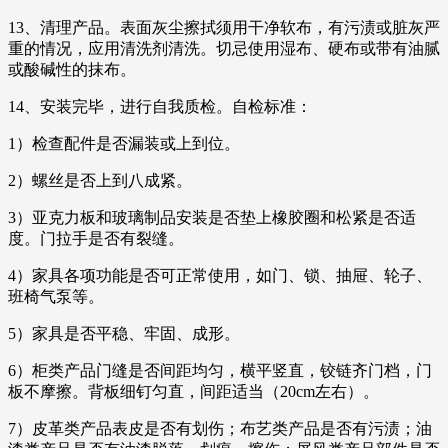
13、清理产品。表面灰尘擦拭须用干净软布，有污渍或脏灰严
重的情况，应用清洗剂清洗。切忌使用湿布、硬布或带有油腻
或酸碱性的抹布。
14、安装完毕，进行自我质检。自检标准：
1）检查配件是否漏装或上到位。
2）螺丝是否上到八成紧。
3）亚克力板和玻璃制品安装是否垫上橡胶圈和松紧是否适
度。门拉手是否有裂缝。
4）家具各项功能是否可正常使用，如门、锁、抽屉、轮子、
班椅气泵等。
5）家具是否平稳、牢固、成形。
6）柜类产品门缝是否间距均匀，横平竖直，铰链齐门档，门
板不摩擦。背板细钉匀直，间距适当（20cm左右）。
7）皮革类产品表皮是否有划伤；布艺类产品是否有污渍；油