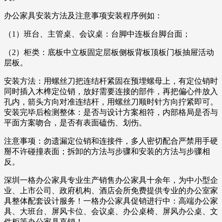
办公家具安装方法及注意事项安装程序例如：
（1）班台、主管桌、会议桌：台脚中连板台脚台面；
（2）柜类：底板中立板固定层板侧板背板顶板门板抽屉活动
层板。
安装方法：用螺丝刀把连结杆紧固在预埋螺母上，有定位销时
同时插入木榫定位销，放好需要连接的部件，再把偏心件放入
孔内，箭头方向对准连结杆，用螺丝刀顺时针方向拧紧即可。
安装完毕后检测整体：是否与设计方案相符，内部格局是否与
平面方案吻合，是否有表面磕伤、划伤。
注意事项：勿遗漏定位销和连接件，多人密切配合严禁用手硬
掰不许碰撞表面；拆卸的方法与步骤和安装的方法与步骤相
反。
深圳一格办公家具专业生产销售办公家具十余年，为中小型企
业、上市公司、政府机构、酒店会所免费提供专业的办公室家
具整体配套设计服务！一格办公家具促销进行中：高端办公家
具、大班台、屏风卡位、会议桌、办公桌椅、屏风办公桌、文
件柜等办公家具直销！