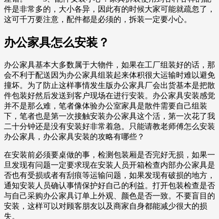
件是非常多的，大小各异，因此有的时候大家可能就疏忽了，
这可千万要注意，配件都是必须的，拆装一定要小心。
办公家具怎么安装？
办公家具基本大多数属于大物件，如果在工厂组装好的话，那
会不利于配送因为办公家具组装起来体积很大运输时难以避免
撞坏。为了防止这样事情发生版办公家具厂会出货基本是把散
件包装好然后发送到客户现场在进行安装。办公家具安装感觉
并不是那么难，笔者像体验办公室家具是散件需要自己组装
下，笔者也是第一次接触安装办公家具这个活，第一次花了我
二十分钟还是没有安装好非常着急。只能请教老师傅怎么安装
办公家具，办公家具安装的攻略有哪些？
在安装前必须要桌做的事，检测包装厢是否完好无损，如果一
旦发现有问题一定要求现在安装人员开箱检查内部办公家具是
否也有受损或者有刮痕等运输问题，如果发现有破损的地方，
通知安装人员确认事情保护好自己的利益。打开包装检查是否
与自己采购办公家具订单上外观、颜色是否一致。不要盲目的
安装，这样可以对顾客朋友以及商家自身都能减少很大的损
失。