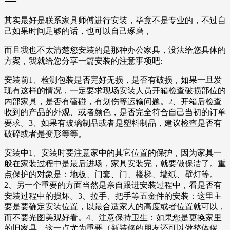
其实最好是联系家具师傅进行安装，毕竟不是专业的，不过自
己如果时间足够的话，也可以自己琢磨，
而且我也不太清楚您安装的是那种办公家具，没法给您具体的
方案，我就给您分享一篇安装的注意事项吧:
安装前1、检测包装是否完好无损，是否有破损，如果一旦发
现有这样的情况，一定要求现场安装人员开箱检查破损部位的
内部家具，是否有磕碰，有划伤等运输问题。2、开箱后检查
收到的产品的外观、或者颜色，是否完全符合自己当初的订单
要求。3、如果有玻璃制品或者是塑料制品，建议检查是否有
破碎或者是变形等等。
安装中1、安装时要注意家中的其它位置的保护，因为家具一
般在家装过程中是最后进场，家具安装完，就要做保洁了。重
点保护的对象是：地板、门套、门、楼梯、墙纸、壁灯等。
2、另一个重要的方面当然是亲自跟进安装过程中，看是否有
安装过程中的损坏。3、拉手、把手等五金件的安装：这里主
要是要确定安装位置，以最合适家人的高度或者位置就可以，
而不要光图美观好看。4、注意保持卫生：如果您是更换家里
的旧家具，这一点尤为重要（新装修的朋友还可以做整体保