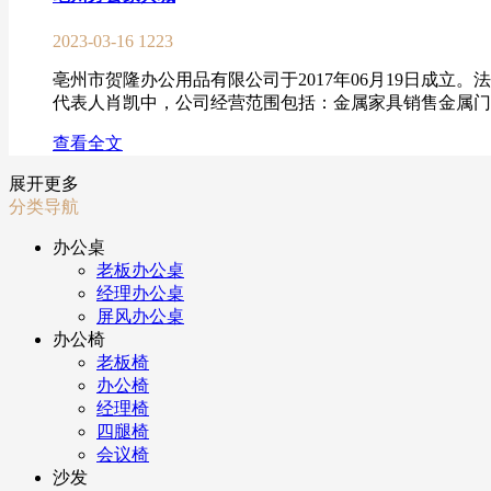
2023-03-16
1223
亳州市贺隆办公用品有限公司于2017年06月19日成立
代表人肖凯中，公司经营范围包括：金属家具销售金属门窗
查看全文
展开更多
分类导航
办公桌
老板办公桌
经理办公桌
屏风办公桌
办公椅
老板椅
办公椅
经理椅
四腿椅
会议椅
沙发