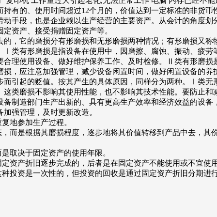
了 复印机 工作量过大引起老化,无法正常工作 电脑 内存已经不能
而持有的、使用时间超过12个月的，价值达到一定标准的非货币
劳动手段，也是企业赖以生产经营的主要资产。从会计的角度划
固定资产、接受捐赠固定资产等。
去的，它的磨损分有形磨损和无形磨损两种情况；有形磨损又称
。Ⅰ类有形磨损是指设备在使用中，因磨擦、腐蚀、振动、疲劳
要合理使用设备、做好维护保养工作、及时检修。Ⅱ类有形磨损
磨损，应注意加强管理，减少设备闲置时间，做好闲置设备的养
步而引起的贬值。按其产生的具体原因，同样分为两种。Ⅰ类无
。这类磨损不影响其使用性能，也不影响其技术性能。要防止和
设备制造部门生产出新的、具有更高生产效率和经济效益的设备
备加强管理，及时更新改造。
重复地参加生产过程。
形态，而是根据其磨损程度，逐步地将其价值转移到产品中去，其
而是取决于固定资产的使用年限。
着固定资产折旧逐步完成的，后者是在固定资产不能使用或不宜使
这种投资是一次性的，但投资的回收是通过固定资产折旧分期进