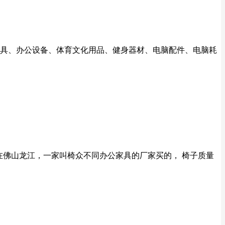
公家具、办公设备、体育文化用品、健身器材、电脑配件、电脑耗
在佛山龙江，一家叫椅众不同办公家具的厂家买的， 椅子质量