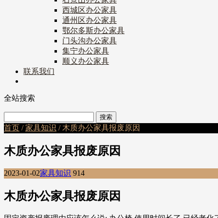
西城区办公家具
通州区办公家具
鄂尔多斯办公家具
门头沟办公家具
集宁办公家具
顺义办公家具
联系我们
全站搜索
首页
/
家具知识
/ 木质办公家具报废原因
木质办公家具报废原因
2023-01-02
家具知识
914
木质办公家具报废原因