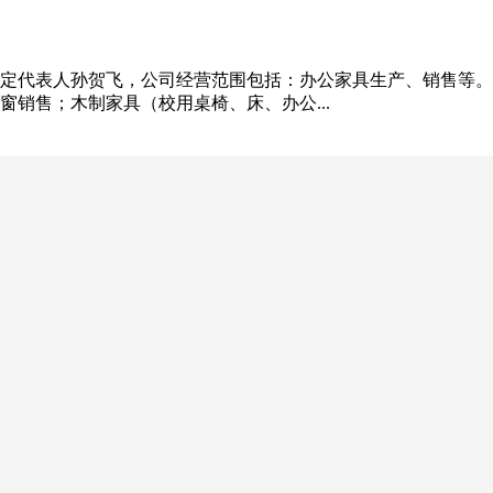
。法定代表人孙贺飞，公司经营范围包括：办公家具生产、销售等。 
销售；木制家具（校用桌椅、床、办公...