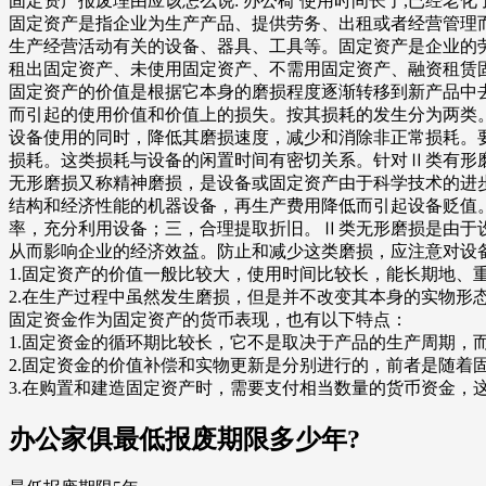
固定资产报废理由应该怎么说: 办公椅 使用时间长了,已经老化
固定资产是指企业为生产产品、提供劳务、出租或者经营管理
生产经营活动有关的设备、器具、工具等。固定资产是企业的
租出固定资产、未使用固定资产、不需用固定资产、融资租赁
固定资产的价值是根据它本身的磨损程度逐渐转移到新产品中
而引起的使用价值和价值上的损失。按其损耗的发生分为两类
设备使用的同时，降低其磨损速度，减少和消除非正常损耗。
损耗。这类损耗与设备的闲置时间有密切关系。针对Ⅱ类有形
无形磨损又称精神磨损，是设备或固定资产由于科学技术的进
结构和经济性能的机器设备，再生产费用降低而引起设备贬值
率，充分利用设备；三，合理提取折旧。Ⅱ类无形磨损是由于
从而影响企业的经济效益。防止和减少这类磨损，应注意对设
1.固定资产的价值一般比较大，使用时间比较长，能长期地、
2.在生产过程中虽然发生磨损，但是并不改变其本身的实物
固定资金作为固定资产的货币表现，也有以下特点：
1.固定资金的循环期比较长，它不是取决于产品的生产周期，
2.固定资金的价值补偿和实物更新是分别进行的，前者是随
3.在购置和建造固定资产时，需要支付相当数量的货币资金，
办公家俱最低报废期限多少年?