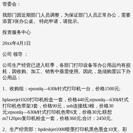
管委会：
我部门因近期部门人员调整，为保证部门人员正常办公，需要
添置3张办公桌。 特此申请，请批示。
投资服务中心
20xx年4月1日
公司 领导 ：
公司生产经营已进入旺季，各部门打印设备等办公用品均有损
耗，因收购、加工、销售中亟需使用。因此，急须购置以下办
公用品：
1、收购组：epsonlq—630k针式打印机一台，价格1500元;
hplaserjet1020打印机粉盒一套，价格440元;epsonlq—630k针式
打印机色带架3套，价格90元，usb连接线3根，价格30
元;epsonlq—630k针式打印机色带6支，价格30元;联想
m7120pro复印机粉盒一套，价格360元;合计：2450元。
2、生产经营部：hpdeskjet1000喷墨打印机黑色墨盒10支、彩