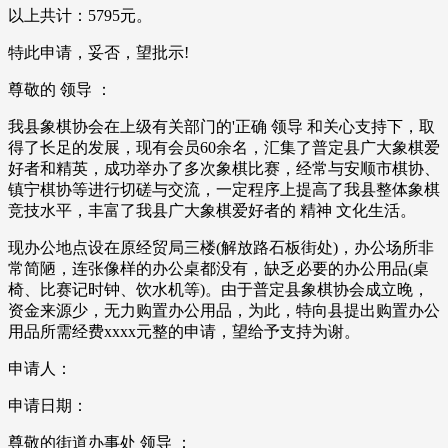
以上共计：5795元。
特此申请，妥否，望批示!
尊敬的 领导 ：
我县象棋协会在上级有关部门的'正确 领导 和关心支持下，取
得了长足的发展，现有会员60余名，汇集了普定县广大象棋爱
好者和精英，成功举办了多次象棋比赛，经常与安顺市棋协、
镇宁棋协等进行切磋与交流，一定程序上提高了我县整体象棋
竞技水平，丰富了我县广大象棋爱好者的 精神 文化生活。
现办公地点设在原经贸局三楼(解放路石板街处)，办公场所非
常简陋，连张像样的办公桌都没有，缺乏必要的办公用品(桌
椅、比赛记时钟、饮水机等)。由于普定县象棋协会成立晚，
资金来源少，无力购置办公用品，为此，特向县提出购置办公
用品所需经费xxxx元整的申请，望给予支持为谢。
申请人：
申请日期：
尊敬的街道办事处 领导 ：