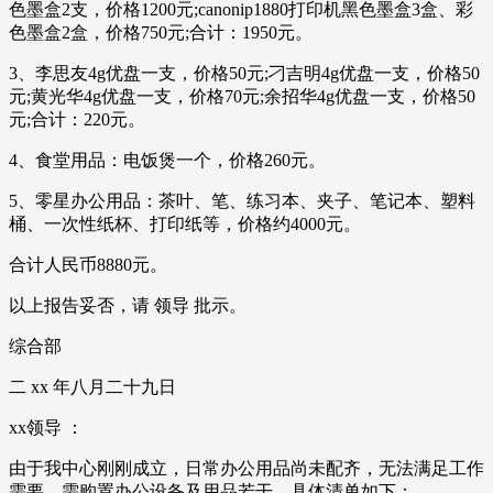
色墨盒2支，价格1200元;canonip1880打印机黑色墨盒3盒、彩
色墨盒2盒，价格750元;合计：1950元。
3、李思友4g优盘一支，价格50元;刁吉明4g优盘一支，价格50
元;黄光华4g优盘一支，价格70元;余招华4g优盘一支，价格50
元;合计：220元。
4、食堂用品：电饭煲一个，价格260元。
5、零星办公用品：茶叶、笔、练习本、夹子、笔记本、塑料
桶、一次性纸杯、打印纸等，价格约4000元。
合计人民币8880元。
以上报告妥否，请 领导 批示。
综合部
二 xx 年八月二十九日
xx领导 ：
由于我中心刚刚成立，日常办公用品尚未配齐，无法满足工作
需要，需购置办公设备及用品若干，具体清单如下：