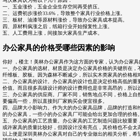
马沃家具认为有以下几个原因：
一、五金涨价，五金企业生存空间再受挤压。
二、运费初步涨价33.6%，导致整个家具行业价格上涨。
三、板材、油漆等原材料涨价，导致办公家具成本提高。
四、原材料疯涨之后，纸箱行业开始报复性上涨。
五、人工费用上涨，间接加大家具生产成本。
办公家具的价格受哪些因素的影响
你好 ，楼主！美林办公家具作为这方面的专家，认为办公家
一、办公家具的选材。材质是决定办公家具价格的关键所在，
纤维板、胶板。因为森林不断减少，所以实木类家具的价格相
二、办公家具的设计。办公家具的设计也是决定价格高低的重
价值。而且很多高级设计师的设计费用也是非常高昂的，所以
三、办公家具的供应商。厂家不同，销售地点不同，价格上自
要偏高一些，所以直接到厂家购买会便宜很多。
四、品牌大小影响力。作为大的办公家具品牌，品牌的打造和
的办公家具，一些小的办公家具厂可能会给出更加合理的价格
五、办公家具的工艺质量。办公家具的工艺制造问题比较重要
或许家具的质量比较好，但因设计没有亮点，其价格也不会太
以上便是深圳美林办公家具对自己的专业做出的相关分析，希