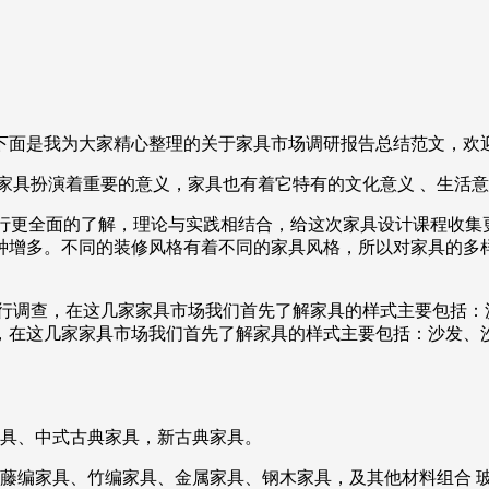
下面是我为大家精心整理的关于家具市场调研报告总结范文，欢迎
家具扮演着重要的意义，家具也有着它特有的文化意义 、生活
 进行更全面的了解，理论与实践相结合，给这次家具设计课程收
种增多。不同的装修风格有着不同的家具风格，所以对家具的多
行调查，在这几家家具市场我们首先了解家具的样式主要包括：
，在这几家家具市场我们首先了解家具的样式主要包括：沙发、
家具、中式古典家具，新古典家具。
、藤编家具、竹编家具、金属家具、钢木家具，及其他材料组合 