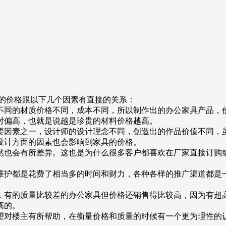
具的价格跟以下几个因素有直接的关系：
不同的材质价格不同，成本不同，所以制作出的办公家具产品，
对偏高，也就是说越是珍贵的材料价格越高。
要因素之一，设计师的设计理念不同，创造出的作品价值不同，
设计方面的因素也会影响到家具的价格。
然也会有所差异。这也是为什么很多客户都喜欢在厂家直接订购
维护都是花费了相当多的时间和财力，各种各样的推广渠道都是
。
，有的质量比较差的办公家具但价格还销售得比较高，因为有超
高的。
望对楼主有所帮助，在衡量价格和质量的时候有一个更为理性的