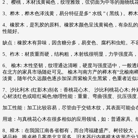
2 、樱桃，木材浅黄褐色，纹理雅致，弦切面为中等的抛物线
3、桦木，桦木色泽浅黄，易分特征是多“ 水线 ” ( 黑线 ) 
4、橡胶木，是乳胶的原料。橡胶木颜色呈浅黄褐色，有杂乱
性能好。
缺点：橡胶木有异味，因含糖分多，易变色、腐朽和虫蛀。不
5、柞木：材质重而硬，结构粗，木射线很明显，力学强度高
6、 榆木: 木性坚韧，纹理通达清晰，硬度与强度适中，一
在北方的家具市场随处可见。 榆木与南方产的榉木有“北榆南
淡黄，随年代久远颜色逐步加深;而紫榆天生黑紫，色重者近
7、沙比利木 (红影木)别名：香桃花心木、 沙比利桃花心木
心材淡红色或暗红褐色;物理性能：重量、弯曲强度、抗压强度
加工性能：加工比较容易，尽管由于交错木纹，其表面可能会在
用途：与真桃花心木在很多相似的应用领域，如：普通家具、
8、樟木：在我国江南各省都有，而台湾福建盛产。树径较大，材
诸品种。唯桌椅几案类北京居多。旧木器行内将樟木依形态分