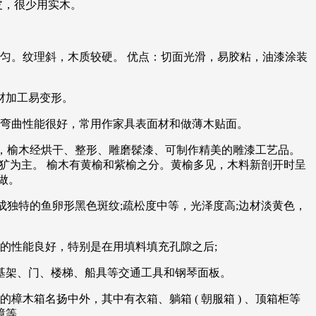
皮，很少用实木。
匀。纹理斜，木质较硬。 优点：切面光滑，易胶粘，油漆涂装
材加工易变形。
，弯曲性能很好，常用作家具表面材和做薄木贴面。
纹，榆木经烘干、整形、雕磨髹漆、可制作精美的雕漆工艺品。
粗犷为主。 榆木有黄榆和紫榆之分。黄榆多见，木料新剖开时呈
做。
形成独特的鱼卵形黑色斑纹;疏松度中等，光泽度高;边材淡黄色，
的性能良好，特别是在用填料填充孔隙之后;
基架、门、楼梯、船具等交通工具和钢琴面板。
木箱名扬中外，其中有衣箱、躺箱 ( 朝服箱 ) 、顶箱柜等
樟等。