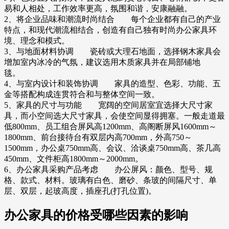
易和人相处，工作效率更高，氛围和谐，安康融融。
2、将企业品味和潮流时尚结合 每个企业都有自己的产业
特点，和现代潮流相结合，创造有自己独有时尚办公家具环
境、理念和模式。
3、与地面材料协调 瓷砖或大理石地面，选择钢木家具会
增加室内冰冷的气氛，建议选用木质家具并在局部铺地
毯。
4、与室内设计和装饰协调 家具的造型、色彩、功能、五
金等搭配构成连贯符合和与整体空间一致。
5、家具的尺寸与功能 宽阔的空间居室宜选择大尺寸家
具，而小空间选大尺寸家具，会使空间显得拥塞。一般走道最
低800mm、员工组合屏风高1200mm、高阁断屏风1600mm～
1800mm、前台接待台有双层内高700mm，外高750～
1500mm，办公桌750mm高、会议、洽谈桌750mm高、茶几高
450mm、文件柜高1800mm～2000mm。
6、办公家具采购产品考虑 办公屏风：颜色、型号、规
格、款式、材料。玻璃有白色、磨砂、条玻的间隔尺寸、单
层、双层，起玻高度，插座孔(打孔位置)。
办公家具的价格受哪些因素的影响