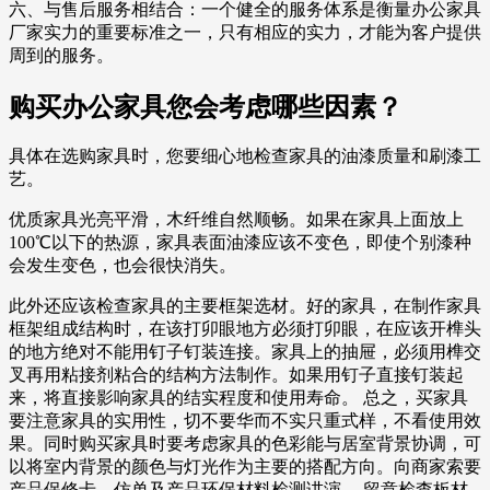
六、与售后服务相结合：一个健全的服务体系是衡量办公家具
厂家实力的重要标准之一，只有相应的实力，才能为客户提供
周到的服务。
购买办公家具您会考虑哪些因素？
具体在选购家具时，您要细心地检查家具的油漆质量和刷漆工
艺。
优质家具光亮平滑，木纤维自然顺畅。如果在家具上面放上
100℃以下的热源，家具表面油漆应该不变色，即使个别漆种
会发生变色，也会很快消失。
此外还应该检查家具的主要框架选材。好的家具，在制作家具
框架组成结构时，在该打卯眼地方必须打卯眼，在应该开榫头
的地方绝对不能用钉子钉装连接。家具上的抽屉，必须用榫交
叉再用粘接剂粘合的结构方法制作。如果用钉子直接钉装起
来，将直接影响家具的结实程度和使用寿命。 总之，买家具
要注意家具的实用性，切不要华而不实只重式样，不看使用效
果。同时购买家具时要考虑家具的色彩能与居室背景协调，可
以将室内背景的颜色与灯光作为主要的搭配方向。向商家索要
产品保修卡、仿单及产品环保材料检测讲演。 留意检查板材