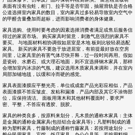
表面有没有虫蛀，柜门、拉手等是否牢固，抽屉滑轨是否合格
公道选择室内家具的数目，室内家具过多轻易导致室内空气中
的甲醛含量叠加而超标，进而影响消费者的身体健康。
家具选购、使用时要考虑的因素选择消费者满足或售后服务信
得过的家居市场。 购买家具时留意．刺激气息强烈的家具不
要买。 与地面材料相协调假如居室是木地 板则比较轻易选配
家具。 新买的家具不要急于放进居室，有前提最好放在空房
间里，让家具里的有害气体尽快开释．过一段时间再用。假如
是瓷砖、水磨石、或大理石地面．则不宜选择钢木家具，那样
会增加室内冰凉的气氛，建议选用木质家具来调和．并在室内
局部加铺地毯，以缓和冷而硬的感觉。
家具表面漆膜应平整光亮．单位或成套产品光彩应相似，产品
表面漆膜不答应皱皮、发粘和漏漆．产品内部及其它不涂饰部
位，应保持清洁。 面板用薄木和其他材料覆面时，要求严
密、平整，不答应有透胶、脱胶。
家具的种类良多，按原料来划分．凡木质的通称木家具：主体
是金属的通称金属家具(包括铝合金家具等)；凡塑料制成的通
称为塑料家具，竹藤制成的通称竹藤家具：若按用途划分．一
般分民用家具．宾馆、饭店家具，办公众具等，若按用料细