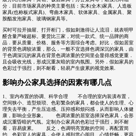
分．目前市场家具的种类主要包括：实木(全木)家具、人造板
家具(也称板式家具)、弯曲木家具、软体家具、金属家具、聚
胺酯发泡家具、玻璃钢家具等。
买时可拉开抽屉、打开柜门，假如刺激得让人流泪．就表明甲
醛含量严峻超标。要货比三家，对统一款式、统一品牌的商
品．要从质量、价格、服务等方面综合考虑。好比．假如居室
的背景色调较浓重，那么．一般不宜选择色调深沉的家具，由
于色调深沉的家具在背景色调浓重的空间里会显得感觉更重．
且会吸收光线，形成沉重灰暗的室内氛围。另外．假如家具的
色彩过于强烈，则不耐看，轻易产生疲累的视觉效果.
影响办公家具选择的因素有哪几点
1、室内布置的协调、科学合理 不合理的室内装潢布置，
空间狭小、造型烦琐、色彩繁杂的家具，都会使人的生理、心
理失去平衡，产生压迫感、压抑感和烦闷感，从而影响人体健
康，影响企业形象。 色调浓重的居室选择深色家具，会形
成沉重昏暗的气氛。定制办公家具的色彩过于强烈，则不耐
看，容易疲累。 反之，色调明亮宽敞的空间，再配置简
约、色彩宜人的家具，会使人感到赏心阅目、心情舒畅，更容