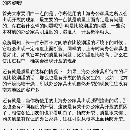
的内容吧!
首先大家要明白一点的是，你所使用的上海办公家具之所以会
出现开裂的现象，最主要的一点就是质量上面肯定是有问题
的。存在着什么样的问题呢?那就是比较潮湿的问题。一些实
木材质的办公家具明湿度的，湿度大，开裂概率就大。
众所周知，长一件东西长时间放在比较潮湿的环境下的时候，
它就会出现一定程度上面断裂。同样的，上海时尚办公家具也
是如此。如果它本身的质量有问题，比如湿度比较高，那么在
使用过程中，确实会出现开裂的现象。
还有就是质量在达标的情况下，如果上海办公家具所待在的环
境比较潮湿的话，那么也是有开裂的情况发生的。比如，北方
的环境比较干燥，所以办公家具出现自然开裂的现象往往没有
南方地区的客户多。
还有就是，当你所使用的上海办公家具出现强烈撞击的话，那
么也会有不同程度的开裂。这便是有关于办公家具开裂的原因
了，相信各位朋友们也都看明白了。预防开裂，质量很关键，
购买质量有保证的办公家具，往往可以从根本上面预防开裂。