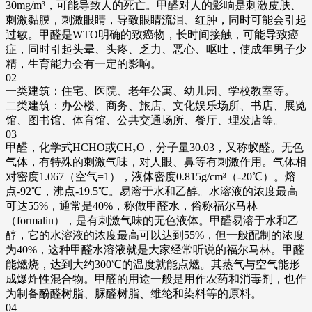
30mg/m³，可能导致人的死亡。甲醛对人的影响是刺激皮肤、
刺激黏膜，刺激眼睛，导致眼睛流泪、红肿，同时可能会引起
过敏。甲醛是WTO明确的致癌物，长时间接触，可能导致癌
症，同时引起头晕、头疼、乏力、恶心、呕吐，使成年男子少
精，生育能力会有一定的影响。
02
一类建筑：住宅、医院、老年公寓、幼儿园、学校教室等。
二类建筑：办公楼、商务、旅店、文化娱乐场所、书店、展览
馆、图书馆、体育馆、公共交通场所、餐厅、理发店等。
03
甲醛，化学式HCHO或CH₂O，分子量30.03，又称蚁醛。无色
气体，有特殊的刺激气味，对人眼、鼻等有刺激作用。气体相
对密度1.067（空气=1），液体密度0.815g/cm³（-20℃）。熔
点-92℃，沸点-19.5℃。易溶于水和乙醇。水溶液的浓度最高
可达55%，通常是40%，称做甲醛水，俗称福尔马林
（formalin），是有刺激气味的无色液体。甲醛易溶于水和乙
醇，它的水溶液的浓度最高可以达到55%，但一般配制的浓度
为40%，这种甲醛水溶液就是大家经常听说的福尔马林。甲醛
能燃烧，达到大约300℃的温度就能点燃。其蒸气与空气能形
成爆炸性混合物。甲醛的用途一般是用作农药和消毒剂，也作
为制备酚醛树脂、脲醛树脂、维纶和染料等的原料。
04