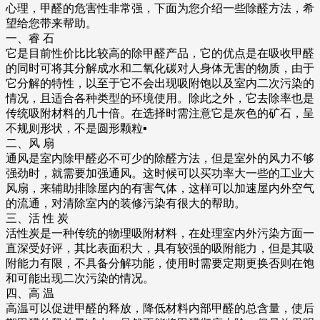
心理，甲醛的危害性非常强，下面为您介绍一些除醛方法，希
望给您带来帮助。
一、睿 石
它是目前性价比比较高的除甲醛产品，它的优点是在吸收甲醛
的同时可将其分解成水和二氧化碳对人身体无害的物质，由于
它分解的特性，以至于它不会出现吸附饱以及室内二次污染的
情况，且适合各种类型的环境使用。除此之外，它去除率也是
传统吸附材料的几十倍。在选择时需注意它是灰色的矿石，呈
不规则形状，不是圆形颗粒▪
二、风 扇
通风是室内除甲醛必不可少的除醛方法，但是室外的风力不够
强劲时，就需要加强通风。这时候可以买功率大一些的工业大
风扇，来辅助排除屋内的有害气体，这样可以加速屋内外空气
的流通，对清除室内的装修污染有很大的帮助。
三、活 性 炭
活性炭是一种传统的物理吸附材料，在处理室内外污染方面一
直深受好评，其比表面积大，具有较强的吸附能力，但是其吸
附能力有限，不具备分解功能，使用时需要定期更换否则在饱
和可能出现二次污染的情况。
四、高 温
高温可以促进甲醛的释放，降低材料内部甲醛的总含量，使后