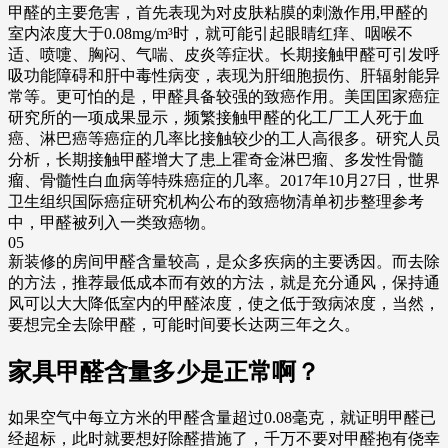
甲醛的主要危害，首先表现为对皮肤粘膜的刺激作用,甲醛的
室内浓度大于0.08mg/m³时，就可能引起眼睛红痒、咽喉不
适、喷嚏、胸闷、气喘、皮炎等症状。长期接触甲醛可引发呼
吸功能障碍和肝中毒性病变，表现为肝细胞损伤、肝辐射能异
常等。更可怕的是，甲醛具备较强的致癌作用。美囯囯家癌症
研究所的一项成果显示，频繁接触甲醛的化工厂工人死于血
癌、淋巴癌等癌症的几率比接触较少的工人高很多。研究人员
分析，长期接触甲醛增大了患上霍奇金淋巴瘤、多发性骨髓
瘤、骨髓性白血病等特殊癌症的几率。2017年10月27日，世界
卫生组织国际癌症研究机构公布的致癌物清单初步整理参考
中，甲醛被列入一类致癌物。
05
新装修的房间甲醛含量较高，是众多疾病的主要诱因。而去除
的方法，推荐最低成本而有效的方法，就是充分通风，保持通
风可以大大降低室内的甲醛浓度，使之低于致病浓度，当然，
要想完全去除甲醛，可能时间要长达两三年之久。
家具甲醛含量多少是正常啊？
如果空气中每立方米的甲醛含量超过0.08毫克，就证明甲醛已
经超标，此时就要想好除醛措施了，千万不要对甲醛抱有侥幸