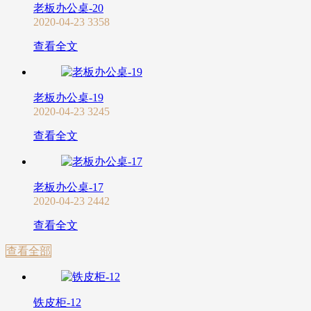
老板办公桌-20
2020-04-23
3358
查看全文
老板办公桌-19
2020-04-23
3245
查看全文
老板办公桌-17
2020-04-23
2442
查看全文
查看全部
铁皮柜-12