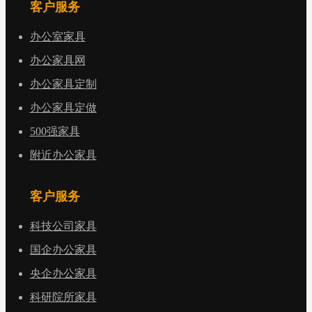
客户服务
办公室家具
办公家具网
办公家具定制
办公家具定做
500强家具
附近办公家具
客户服务
科技公司家具
国企办公家具
央企办公家具
科研院所家具