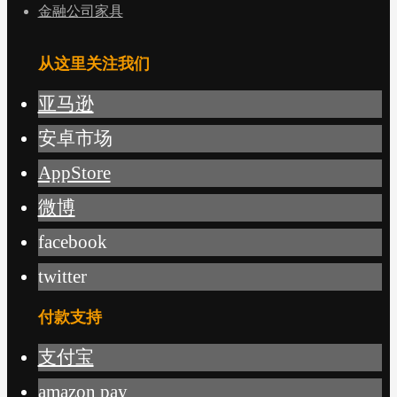
金融公司家具
从这里关注我们
亚马逊
安卓市场
AppStore
微博
facebook
twitter
付款支持
支付宝
amazon pay