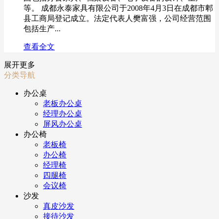
等。 成都永泰家具有限公司于2008年4月3日在成都市郫
县工商局登记成立。法定代表人樊富强，公司经营范围
包括生产...
查看全文
展开更多
分类导航
办公桌
老板办公桌
经理办公桌
屏风办公桌
办公椅
老板椅
办公椅
经理椅
四腿椅
会议椅
沙发
真皮沙发
接待沙发