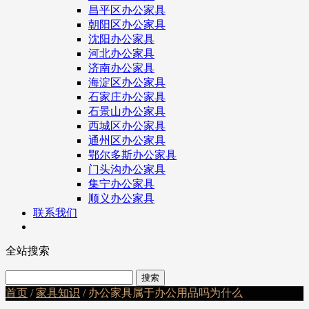
昌平区办公家具
朝阳区办公家具
沈阳办公家具
河北办公家具
济南办公家具
海淀区办公家具
石家庄办公家具
石景山办公家具
西城区办公家具
通州区办公家具
鄂尔多斯办公家具
门头沟办公家具
集宁办公家具
顺义办公家具
联系我们
全站搜索
首页
/
家具知识
/ 办公家具属于办公用品吗为什么