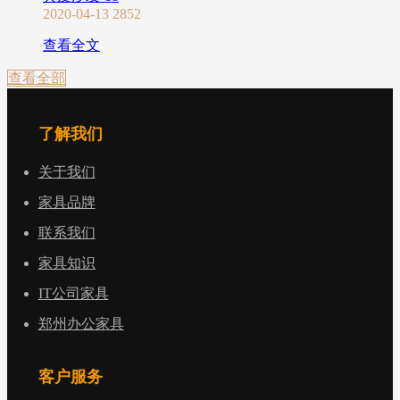
2020-04-13
2852
查看全文
查看全部
了解我们
关于我们
家具品牌
联系我们
家具知识
IT公司家具
郑州办公家具
客户服务