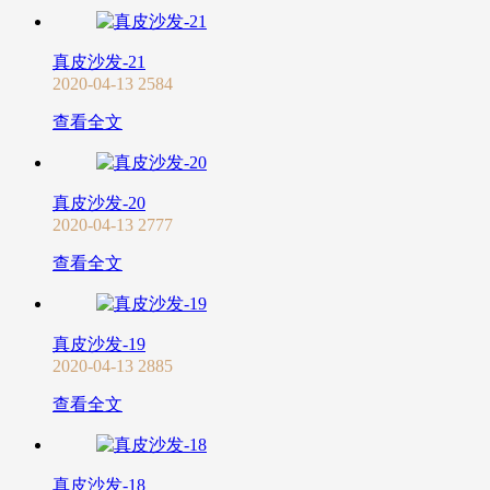
真皮沙发-21
2020-04-13
2584
查看全文
真皮沙发-20
2020-04-13
2777
查看全文
真皮沙发-19
2020-04-13
2885
查看全文
真皮沙发-18