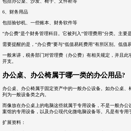
包括办公桌、沙发、椅子、文件柜等
6、财务用品
包括验钞机、一些账本、财务软件等
“办公费”是个财务管理科目。它被列入“管理费用”分类。主
需要提醒的是，“办公费”要与“低值易耗费用”有所区别。低
一般来讲，税务部门对管理费（办公费）有相关规定，并且此
开支。
办公桌、办公椅属于哪一类的办公用品?
办公桌、办公椅属于固定资产中的一般办公设备。如办公桌、
列为一般设备类之内。
而像放在办公桌上的电脑这些就属于专用设备，不是一般办公
案馆的专用设备，以及办公现代化微电脑设备等。凡是有专用
扩展资料：