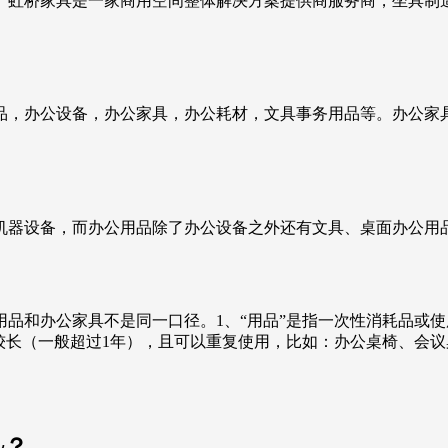
。虹桥家具是一家商用空间整体解决方案提供商服务商，坐具制
品，办公设备，办公家具，办公耗材，文具事务用品等。办公家
机器设备，而办公用品除了办公设备之外还有文具、桌面办公用
品和办公家具不是同一口径。1、“用品”是指一次性消耗品或
寿命较长（一般超过1年），且可以重复使用，比如：办公桌椅、
~？