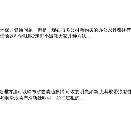
环保、健康问题，但是，现在很多公司新购买的办公家具都还有
除这些异味呢?朗哥小编教大家几种方法...
处理方法可以软布沾去渍油擦拭,可恢复明亮如新,尤其胶带痕黏性
40润滑液喷布滑轨处即可。如抽屉柜的...