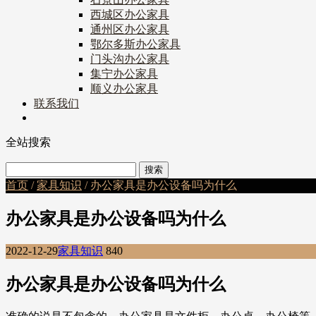
西城区办公家具
通州区办公家具
鄂尔多斯办公家具
门头沟办公家具
集宁办公家具
顺义办公家具
联系我们
全站搜索
首页
/
家具知识
/ 办公家具是办公设备吗为什么
办公家具是办公设备吗为什么
2022-12-29
家具知识
840
办公家具是办公设备吗为什么