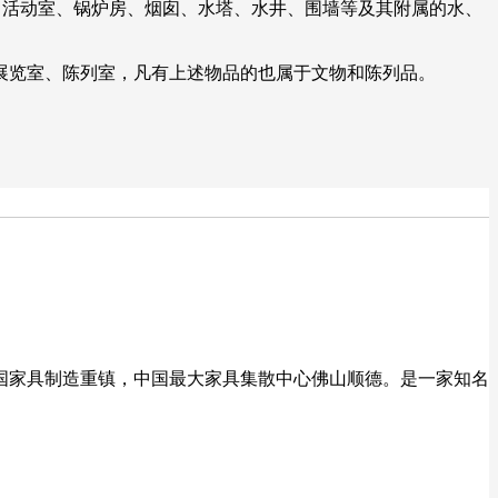
、活动室、锅炉房、烟囱、水塔、水井、围墙等及其附属的水、
展览室、陈列室，凡有上述物品的也属于文物和陈列品。
中国家具制造重镇，中国最大家具集散中心佛山顺德。是一家知名