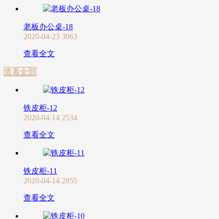
老板办公桌-18
2020-04-23
3063
查看全文
查看全部
铁皮柜-12
2020-04-14
2534
查看全文
铁皮柜-11
2020-04-14
2855
查看全文