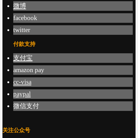
微博
facebook
twitter
付款支持
支付宝
amazon pay
cc-visa
paypal
微信支付
关注公众号