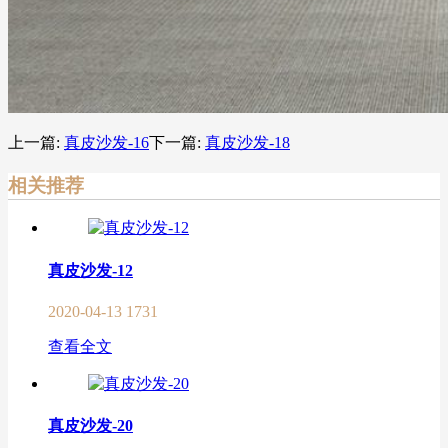
上一篇:
真皮沙发-16
下一篇:
真皮沙发-18
相关推荐
真皮沙发-12
2020-04-13
1731
查看全文
真皮沙发-20