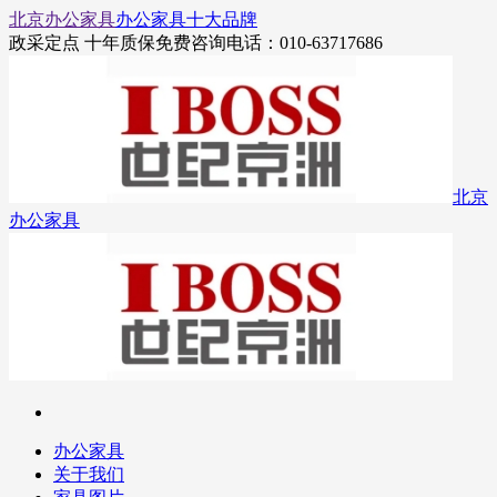
北京办公家具
办公家具十大品牌
政采定点 十年质保
免费咨询电话：010-63717686
北京
办公家具
办公家具
关于我们