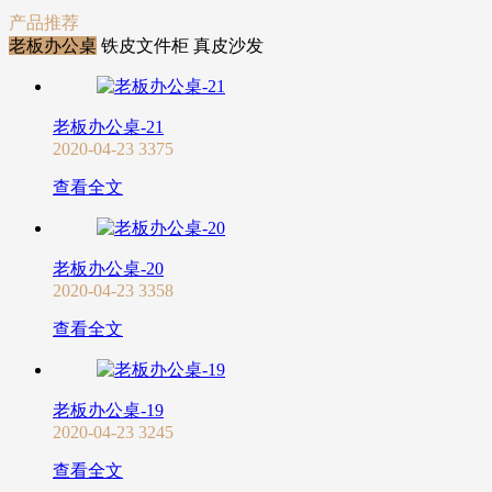
产品推荐
老板办公桌
铁皮文件柜
真皮沙发
老板办公桌-21
2020-04-23
3375
查看全文
老板办公桌-20
2020-04-23
3358
查看全文
老板办公桌-19
2020-04-23
3245
查看全文