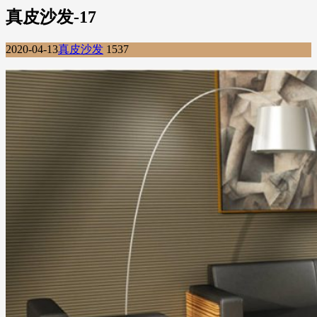
真皮沙发-17
2020-04-13
真皮沙发
1537