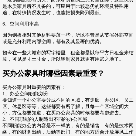
是木质家具所不具备的，可应用于比较恶劣的环境及特殊用
途，在特殊情况发生时，也能把损失降到最低。
6、空间利用率高
因为钢板相对其他材料要薄一些，所以不管是从节省外部空间
或是充分利用内部空间，都有及其显著的优势。
如今在一些大城市的写字楼里，租金都是以每平方日租金来结
算，可见是寸土寸金，所以钢制家具就更有用武之地了。
买办公家具时哪些因素最重要？
买办公家具时重要的因素有：
1、办公空间职能划分
要知道一个办公室要分成不同的区域，有走廊，办公区、员工
区、休息区等等，这些都要有所了解，且每一个区域空间大
小，方位都要知道，在买办公家具的时候都要考虑进去。
2、不同职能的人制造出不同的办公区域
不同职能办公的内容是不一样的，有的是销售，有的是技术网
络，有的财务出纳，后勤等部门。有的地方适合开放屏风工作