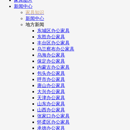
家具图片
新闻中心
家具知识
新闻中心
地方新闻
东城区办公家具
东胜办公家具
丰台区办公家具
乌兰察布办公家具
乌海办公家具
保定办公家具
内蒙古办公家具
包头办公家具
呼市办公家具
唐山办公家具
大兴办公家具
天津办公家具
山东办公家具
山西办公家具
张家口办公家具
怀柔区办公家具
承德办公家具