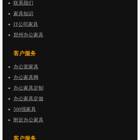
联系我们
家具知识
IT公司家具
郑州办公家具
客户服务
办公室家具
办公家具网
办公家具定制
办公家具定做
500强家具
附近办公家具
客户服务