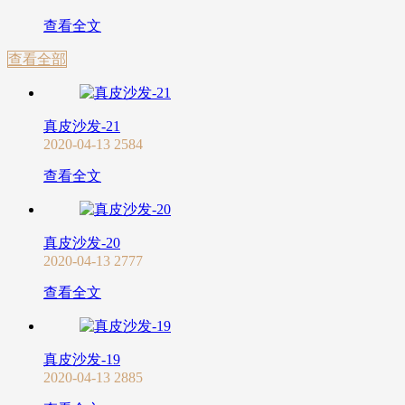
查看全文
查看全部
真皮沙发-21
2020-04-13
2584
查看全文
真皮沙发-20
2020-04-13
2777
查看全文
真皮沙发-19
2020-04-13
2885