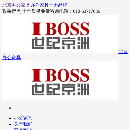
北京办公家具
办公家具十大品牌
政采定点 十年质保
免费咨询电话：010-63717686
北京
办公家具
办公家具
关于我们