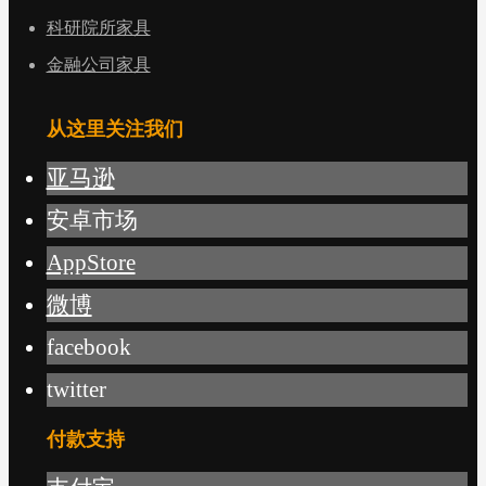
科研院所家具
金融公司家具
从这里关注我们
亚马逊
安卓市场
AppStore
微博
facebook
twitter
付款支持