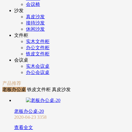
会议椅
沙发
真皮沙发
接待沙发
休闲沙发
文件柜
实木文件柜
办公文件柜
铁皮文件柜
会议桌
实木会议桌
办公会议桌
产品推荐
老板办公桌
铁皮文件柜
真皮沙发
老板办公桌-20
2020-04-23
3358
查看全文