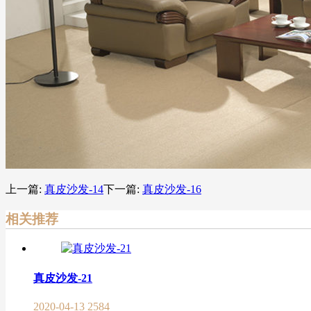
上一篇:
真皮沙发-14
下一篇:
真皮沙发-16
相关推荐
真皮沙发-21
2020-04-13
2584