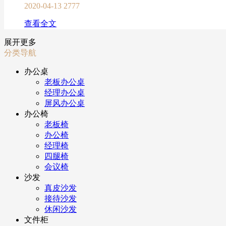
2020-04-13
2777
查看全文
展开更多
分类导航
办公桌
老板办公桌
经理办公桌
屏风办公桌
办公椅
老板椅
办公椅
经理椅
四腿椅
会议椅
沙发
真皮沙发
接待沙发
休闲沙发
文件柜