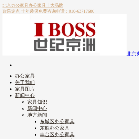
北京办公家具
办公家具十大品牌
政采定点 十年质保
免费咨询电话：010-63717686
北京
办公家具
关于我们
家具图片
新闻中心
家具知识
新闻中心
地方新闻
东城区办公家具
东胜办公家具
丰台区办公家具