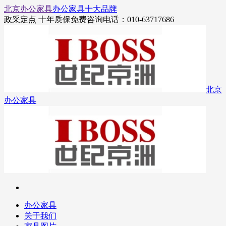
北京办公家具
办公家具十大品牌
政采定点 十年质保
免费咨询电话：010-63717686
北京
办公家具
办公家具
关于我们