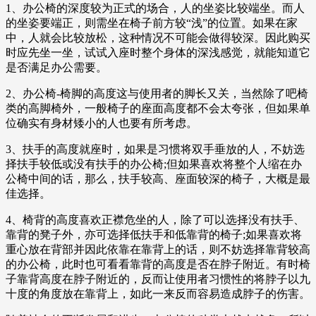
1、办公椅的深度较为正式的场合，人的坐姿比较端坐。而人
的坐姿要端正，则需坐在椅子前方较“浅”的位置。如果在家
中，人就会比较放松，这种情况不可能会做得较深。因此购买
时应先坐一坐，试试入座时整个身体的深浅感觉，就能知道它
是否满足办公需要。
2、办公椅-椅脚的高度这与使用者的脚长又关，当然除了吧椅
类的高脚椅外，一般椅子的座面高度都不会太夸张，但如果单
位确实有身材矮小的人也要有所考虑。
3、扶手的高度就座时，如果是习惯将双手垂放的人，不妨选
择扶手较低或没有扶手的办公椅;但如果喜欢将整个人缩在办
公椅中间的话，那么，扶手较高、座面较深的椅子，大概是最
佳选择。
4、椅背的高度喜欢正襟危坐的人，除了可以选择没有扶手、
靠背的凳子外，亦可选择低扶手和低靠背的椅子;如果喜欢将
重心放在背部并因此依靠在靠背上的话，则不妨选择靠背较高
的办公椅，此时也可看看靠背的高度是否在脖子附近。有时椅
子靠背高度在脖子附近的，反而让使用者习惯性的将脖子以九
十度的角度放在靠背上，如此一来反而容易造成脖子的伤害。