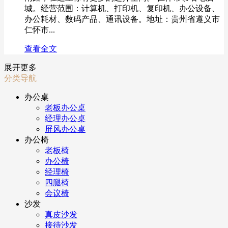
城。经营范围：计算机、打印机、复印机、办公设备、
办公耗材、数码产品、通讯设备。地址：贵州省遵义市
仁怀市...
查看全文
展开更多
分类导航
办公桌
老板办公桌
经理办公桌
屏风办公桌
办公椅
老板椅
办公椅
经理椅
四腿椅
会议椅
沙发
真皮沙发
接待沙发