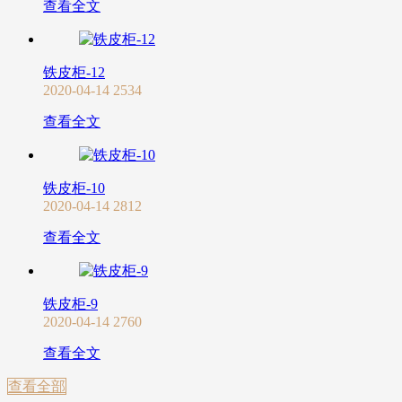
查看全文
铁皮柜-12
2020-04-14
2534
查看全文
铁皮柜-10
2020-04-14
2812
查看全文
铁皮柜-9
2020-04-14
2760
查看全文
查看全部