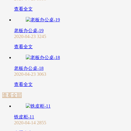
查看全文
老板办公桌-19
2020-04-23
3245
查看全文
老板办公桌-18
2020-04-23
3063
查看全文
查看全部
铁皮柜-11
2020-04-14
2855