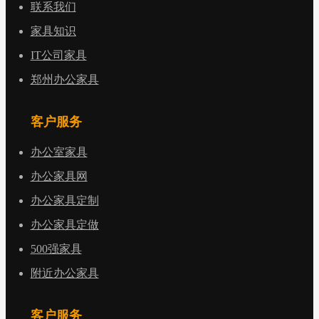
联系我们
家具知识
IT公司家具
郑州办公家具
客户服务
办公室家具
办公家具网
办公家具定制
办公家具定做
500强家具
附近办公家具
客户服务