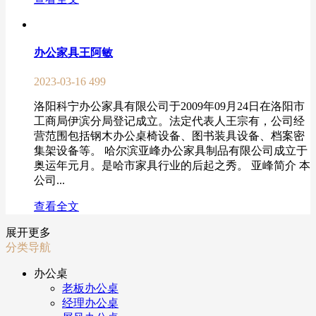
办公家具王阿敏
2023-03-16
499
洛阳科宁办公家具有限公司于2009年09月24日在洛阳市
工商局伊滨分局登记成立。法定代表人王宗有，公司经
营范围包括钢木办公桌椅设备、图书装具设备、档案密
集架设备等。 哈尔滨亚峰办公家具制品有限公司成立于
奥运年元月。是哈市家具行业的后起之秀。 亚峰简介 本
公司...
查看全文
展开更多
分类导航
办公桌
老板办公桌
经理办公桌