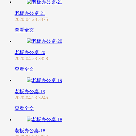
老板办公桌-21
2020-04-23
3375
查看全文
老板办公桌-20
2020-04-23
3358
查看全文
老板办公桌-19
2020-04-23
3245
查看全文
老板办公桌-18