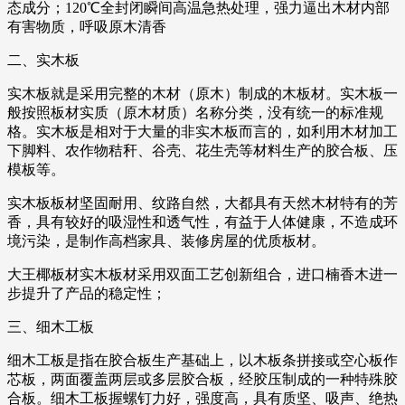
态成分；120℃全封闭瞬间高温急热处理，强力逼出木材内部
有害物质，呼吸原木清香
二、实木板
实木板就是采用完整的木材（原木）制成的木板材。实木板一
般按照板材实质（原木材质）名称分类，没有统一的标准规
格。实木板是相对于大量的非实木板而言的，如利用木材加工
下脚料、农作物秸秆、谷壳、花生壳等材料生产的胶合板、压
模板等。
实木板板材坚固耐用、纹路自然，大都具有天然木材特有的芳
香，具有较好的吸湿性和透气性，有益于人体健康，不造成环
境污染，是制作高档家具、装修房屋的优质板材。
大王椰板材实木板材采用双面工艺创新组合，进口楠香木进一
步提升了产品的稳定性；
三、细木工板
细木工板是指在胶合板生产基础上，以木板条拼接或空心板作
芯板，两面覆盖两层或多层胶合板，经胶压制成的一种特殊胶
合板。细木工板握螺钉力好，强度高，具有质坚、吸声、绝热