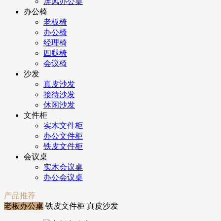
屏风办公桌
办公椅
老板椅
办公椅
经理椅
四腿椅
会议椅
沙发
真皮沙发
接待沙发
休闲沙发
文件柜
实木文件柜
办公文件柜
铁皮文件柜
会议桌
实木会议桌
办公会议桌
产品推荐
老板办公桌
铁皮文件柜
真皮沙发