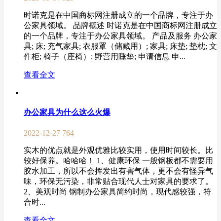
时诺克是在中国商标网注册成立的一个品牌，专注于办
公家具领域。 品牌概述 时诺克是在中国商标网注册成立
的一个品牌，专注于办公家具领域。 产品及服务 办公家
具; 床; 充气家具; 衣服罩（储藏用）; 家具; 床垫; 垫枕; 文
件柜; 椅子（座椅）; 野营用睡垫; 申请信息 申...
查看全文
办公家具为什么这么火爆
2022-12-27
764
实木的优点就是外观优雅比较实用，使用时间较长。比
较好保养。哈哈哈！ 1、健康环保 一般钢板都不需要用
胶水加工，所以不会挥发出有害气体，更不会有怪异气
味，环保无污染，非常贴合现代人士对家具的要求了。
2、美观时尚 钢制办公家具简约时尚，现代感较强，符
合时...
查看全文