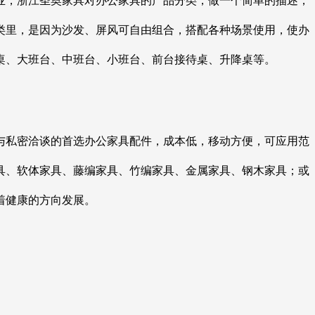
业，浙江圣奥家具对办公家具的产品分类，做一个简单的描述，
类里，是因为沙发、屏风可自由组合，搭配各种场景使用，使办
桌、大班台、中班台、小班台、前台接待桌、升降桌等。
与私密洽谈的首选办公家具配件，成本低，移动方便，可应用范
具、软体家具、藤编家具、竹编家具、金属家具、钢木家具；或
着健康的方向发展。