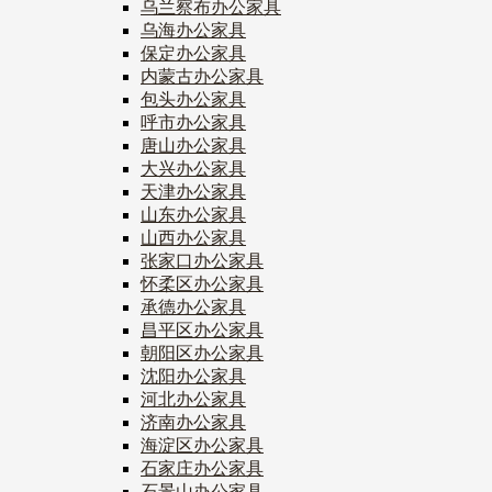
乌兰察布办公家具
乌海办公家具
保定办公家具
内蒙古办公家具
包头办公家具
呼市办公家具
唐山办公家具
大兴办公家具
天津办公家具
山东办公家具
山西办公家具
张家口办公家具
怀柔区办公家具
承德办公家具
昌平区办公家具
朝阳区办公家具
沈阳办公家具
河北办公家具
济南办公家具
海淀区办公家具
石家庄办公家具
石景山办公家具