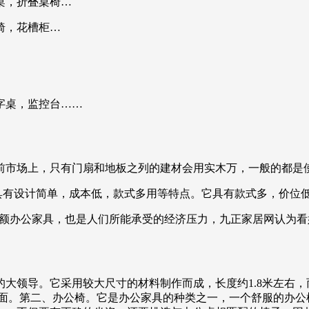
桌，折叠桌椅…
椅，花槽柜…
字桌，监控台……
前市场上，只有门扇和地板之列的建材会用实木万，一般的都是
具有设计简单，成本低，款式多用等特点。它具有款式多，价位
的额办公家具，也是人们所能承受的经济压力，九正家居网认为
大领导。它采用较大尺寸的材料制作而成，长度约1.8米左右
台面。第二、办公椅。它是办公家具的种类之一，一个舒服的办公