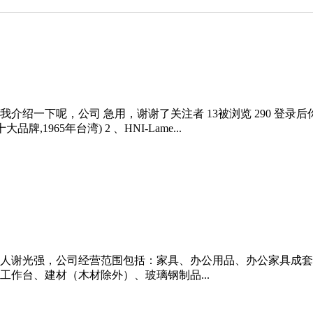
介绍一下呢，公司 急用，谢谢了关注者 13被浏览 290 登
1965年台湾) 2 、HNI-Lame...
定代表人谢光强，公司经营范围包括：家具、办公用品、办公家具
作台、建材（木材除外）、玻璃钢制品...