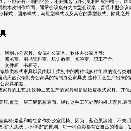
力，不但要有正确的坐姿，还要挑选与办公桌相匹配的椅子。因
樱桃木皮制作饰面。通常会议桌分为大型会议桌，普通小型会议
矩形样式，圆形样式，马肚型样式以及其它的异型款式。除此之外
具
、钢制办公家具、金属办公家具、软体办公家具等;
、阅览室、图书资料室、培训教室、实验室、职工宿舍;
几、文件柜、书柜等。
聚氰胺类板式家具以及由以上类别中的两种或多种组成的混合类
贴天然实钢制办公家具的钢制办公家具皮,这种工艺生产出来的家
办公家具稍差。
家具的工艺,用这种工艺生产的家具就是贴纸皮板式家具。其优点
压,覆盖一层三聚氰胺表面。经过这种工艺处理的板式家具,表面光
室桌椅;素蓝和暗红多作办公室用椅。因为，蓝色虽淡雅，不失明
依照“大跳跃，小和谐”的原则。每一种色彩都有它自己的语言，