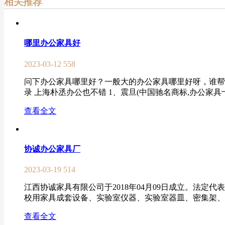
相关推荐
哪里办公家具好
2023-03-12
558
问下办公家具哪里好？一般大的办公家具哪里好呀，谁帮我
录 上海朴丞办公也不错 1、震旦(中国驰名商标,办公家具十大品牌,
查看全文
协诚办公家具厂
2023-03-19
514
江西协诚家具有限公司于2018年04月09日成立。法
校用家具成套设备、实验室仪器、实验室器皿、密集架、工
查看全文