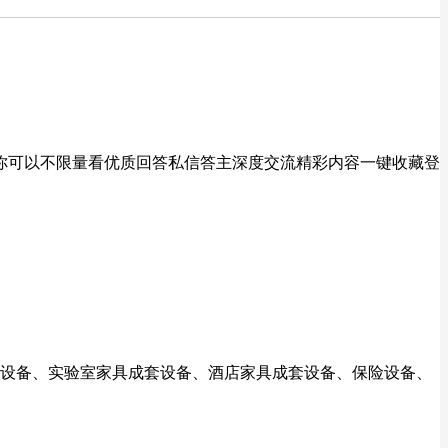
录后你可以不限量看优质回答私信答主深度交流精彩内容一键收藏登
成套设备、实验室家具成套设备、酒店家具成套设备、保险设备、