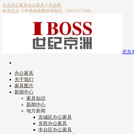
北京办公家具
办公家具十大品牌
政采定点 十年质保
免费咨询电话：010-63717686
北京
办公家具
关于我们
家具图片
新闻中心
家具知识
新闻中心
地方新闻
东城区办公家具
东胜办公家具
丰台区办公家具