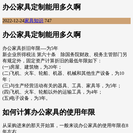
办公家具定制能用多久啊
2022-12-24
家具知识
747
办公家具定制能用多久啊
办公家具折旧年限----为5年
新企业所得税法 第六十条 除国务院财政、税务主管部门另
有规定外，固定资产计算折旧的最低年限如下：
(一)房屋、建筑物，为20年；
(二)飞机、火车、轮船、机器、机械和其他生产设备，为10
年；
(三)与生产经营活动有关的器具、工具、家具等，为5年；
(四)飞机、火车、轮船以外的运输工具，为4年；
(五)电子设备，为3年。
如何计算办公家具的使用年限
从采购进来的那天开始算，一般来说办公家具的使用年限在8
年左右