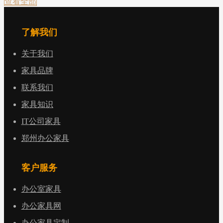
查看全部
了解我们
关于我们
家具品牌
联系我们
家具知识
IT公司家具
郑州办公家具
客户服务
办公室家具
办公家具网
办公家具定制