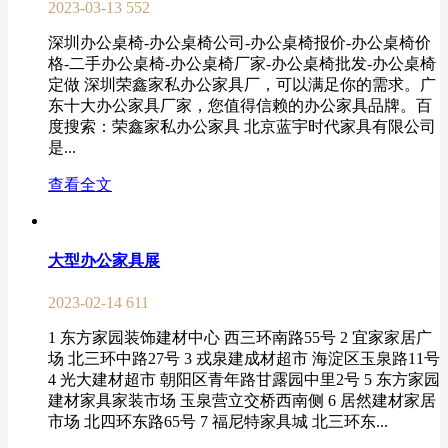
2023-03-13
552
深圳办公桌椅-办公桌椅公司-办公桌椅报价-办公桌椅价
格-二手办公桌椅-办公桌椅厂家-办公桌椅批发-办公桌椅
定做 深圳荣鑫家私办公家具厂，可以满足你的需求。广
东十大办公家具厂家，您值得信赖的办公家具品牌。百
度搜索：荣鑫家私办公家具 北京蓝宇时代家具有限公司
是...
查看全文
大型办公家具展
2023-02-14
611
1 东方家园装饰建材中心 西三环南路55号 2 宜家家居广
场 北三环中路27号 3 戎泉建成材超市 海淀区玉泉路11号
4 光大建材超市 朝阳区青年路甘露园中里2号 5 东方家园
建材家具家装市场 玉泉营立交桥西南侧 6 居然建材家居
市场 北四环东路65号 7 福尼特家具城 北三环东...