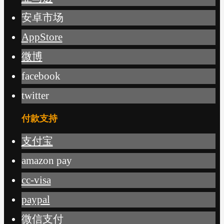
安卓市场
AppStore
微博
facebook
twitter
付款支持
支付宝
amazon pay
cc-visa
paypal
微信支付