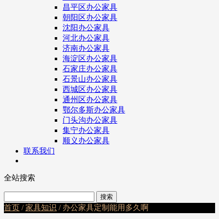
昌平区办公家具
朝阳区办公家具
沈阳办公家具
河北办公家具
济南办公家具
海淀区办公家具
石家庄办公家具
石景山办公家具
西城区办公家具
通州区办公家具
鄂尔多斯办公家具
门头沟办公家具
集宁办公家具
顺义办公家具
联系我们
全站搜索
首页
/
家具知识
/ 办公家具定制能用多久啊